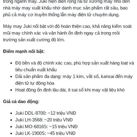
trong ngành may. Juki hiện diện rộng rãi từ xưởng may nhỏ đến
nhà máy may xuất khẩu nhờ danh mục sản phẩm rất sâu, bao
phủ cả máy cơ truyền thống lẫn máy điện tử chuyên dụng.
Máy may Juki nổi bật với độ hoàn thiện cao, khả năng kiểm soát
mũi may chính xác và vận hành ổn định ngay cả trong môi
trường sản xuất cường độ lớn.
Điểm mạnh nổi bật:
Độ bền và độ chính xác cao, phù hợp sản xuất hàng loạt và
tiêu chuẩn xuất khẩu
Dải sản phẩm đa dạng: máy 1 kim, vắt sổ, kansai đến máy
điện tử tự động hóa
Hoạt động ổn định lâu dài, ít sai số khi may vật liệu khó
Giá cả dao động:
Juki DDL-8700: ~12 triệu VNĐ
Juki LH-3568: ~20 triệu VNĐ
Juki MO-6816S: ~15 triệu VNĐ
Juki LK-1900S: ~45 triệu VNĐ