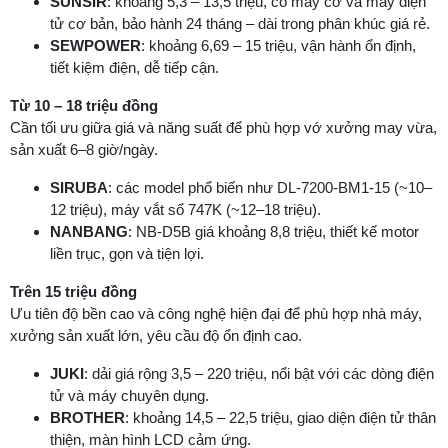
SUNSIR
: khoảng 5,3 – 13,5 triệu, có máy cơ và máy điện
tử cơ bản, bảo hành 24 tháng – dài trong phân khúc giá rẻ.
SEWPOWER
: khoảng 6,69 – 15 triệu, vận hành ổn định,
tiết kiệm điện, dễ tiếp cận.
Từ 10 – 18 triệu đồng
Cần tối ưu giữa giá và năng suất để phù hợp vớ xưởng may vừa,
sản xuất 6–8 giờ/ngày.
SIRUBA
: các model phổ biến như DL-7200-BM1-15 (~10–
12 triệu), máy vắt sổ 747K (~12–18 triệu).
NANBANG
: NB-D5B giá khoảng 8,8 triệu, thiết kế motor
liền trục, gọn và tiện lợi.
Trên 15 triệu đồng
Ưu tiên độ bền cao và công nghệ hiện đại để phù hợp nhà máy,
xưởng sản xuất lớn, yêu cầu độ ổn định cao.
JUKI
: dải giá rộng 3,5 – 220 triệu, nổi bật với các dòng điện
tử và máy chuyên dụng.
BROTHER
: khoảng 14,5 – 22,5 triệu, giao diện điện tử thân
thiện, màn hình LCD cảm ứng.