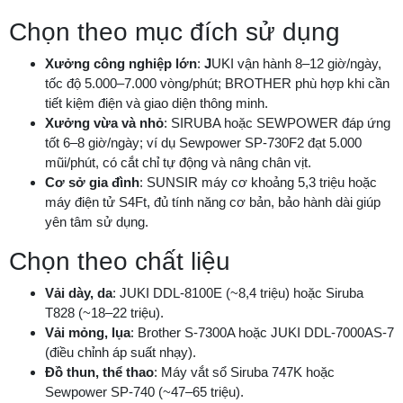
Chọn theo mục đích sử dụng
Xưởng công nghiệp lớn
:
J
UKI vận hành 8–12 giờ/ngày,
tốc độ 5.000–7.000 vòng/phút; BROTHER phù hợp khi cần
tiết kiệm điện và giao diện thông minh.
Xưởng vừa và nhỏ
: SIRUBA hoặc SEWPOWER đáp ứng
tốt 6–8 giờ/ngày; ví dụ Sewpower SP-730F2 đạt 5.000
mũi/phút, có cắt chỉ tự động và nâng chân vịt.
Cơ sở gia đình
: SUNSIR máy cơ khoảng 5,3 triệu hoặc
máy điện tử S4Ft, đủ tính năng cơ bản, bảo hành dài giúp
yên tâm sử dụng.
Chọn theo chất liệu
Vải dày, da
: JUKI DDL-8100E (~8,4 triệu) hoặc Siruba
T828 (~18–22 triệu).
Vải mỏng, lụa
: Brother S-7300A hoặc JUKI DDL-7000AS-7
(điều chỉnh áp suất nhạy).
Đồ thun, thể thao
: Máy vắt sổ Siruba 747K hoặc
Sewpower SP-740 (~47–65 triệu).