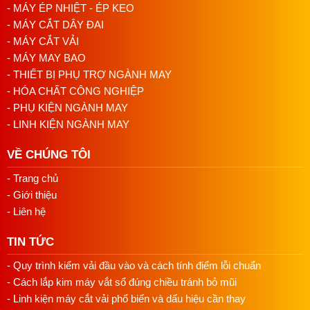
- MÁY ÉP NHIỆT - ÉP KEO
- MÁY CẮT DÂY ĐAI
- MÁY CẮT VẢI
- MÁY MAY BAO
- THIẾT BỊ PHỤ TRỢ NGÀNH MAY
- HÓA CHẤT CÔNG NGHIỆP
- PHỤ KIỆN NGÀNH MAY
- LINH KIỆN NGÀNH MAY
VỀ CHÚNG TÔI
- Trang chủ
- Giới thiệu
- Liên hệ
TIN TỨC
- Quy trình kiểm vải đầu vào và cách tính điểm lỗi chuẩn
- Cách lắp kim máy vắt sổ đúng chiều tránh bỏ mũi
- Linh kiện máy cắt vải phổ biến và dấu hiệu cần thay