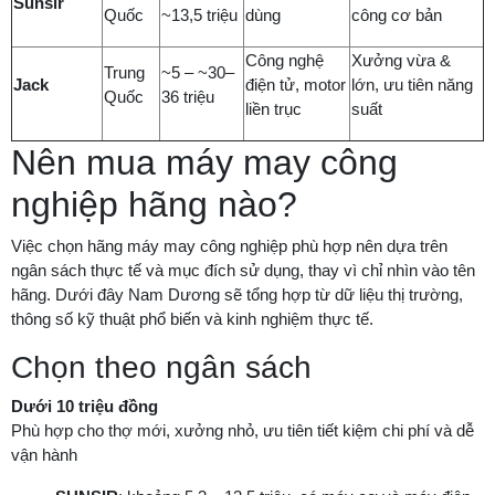
Sunsir
Quốc
~13,5 triệu
dùng
công cơ bản
Công nghệ
Xưởng vừa &
Trung
~5 – ~30–
Jack
điện tử, motor
lớn, ưu tiên năng
Quốc
36 triệu
liền trục
suất
Nên mua máy may công
nghiệp hãng nào?
Việc chọn hãng máy may công nghiệp phù hợp nên dựa trên
ngân sách thực tế và mục đích sử dụng, thay vì chỉ nhìn vào tên
hãng. Dưới đây Nam Dương sẽ tổng hợp từ dữ liệu thị trường,
thông số kỹ thuật phổ biến và kinh nghiệm thực tế.
Chọn theo ngân sách
Dưới 10 triệu đồng
Phù hợp cho thợ mới, xưởng nhỏ, ưu tiên tiết kiệm chi phí và dễ
vận hành