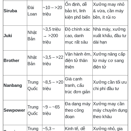
Ổn định, dễ
Xưởng may nhỏ
Đài
~10 – >20
Siruba
bảo trì, linh
& vừa, cần máy
Loan
triệu
kiện phổ biến
bền, ít rủi ro
~3,5 triệu
Độ chính xác
Nhà máy, xưởng
Nhật
Juki
→ >200
cao, danh
xuất khẩu, đầu tư
Bản
triệu
mục rất sâu
dài hạn
Vận hành êm,
Xưởng nâng cấp
Nhật
~3,5 – >22
Brother
điện tử thân
từ máy cơ sang
Bản
triệu
thiện
điện tử
Giá cạnh
Trung
~8,5 – >20
Xưởng cần tối ưu
Nanbang
tranh, cấu
Quốc
triệu
chi phí đầu tư
trúc đơn giản
Đa dạng máy
Xưởng may cần
Trung
~9 – ~65
Sewpower
theo công
máy chuyên dụng
Quốc
triệu
đoạn
theo khâu
Trung
~5,3 –
Kinh tế, dễ
Xưởng nhỏ, gia