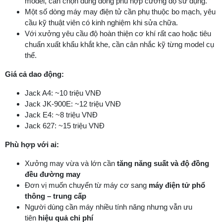
model, cần chọn đúng dòng phù hợp cường độ sử dụng.
Một số dòng máy may điện tử cần phụ thuộc bo mạch, yêu
cầu kỹ thuật viên có kinh nghiệm khi sửa chữa.
Với xưởng yêu cầu độ hoàn thiện cơ khí rất cao hoặc tiêu
chuẩn xuất khẩu khắt khe, cần cân nhắc kỹ từng model cụ
thể.
Giá cả dao động:
Jack A4: ~10 triệu VNĐ
Jack JK-900E: ~12 triệu VNĐ
Jack E4: ~8 triệu VNĐ
Jack 627: ~15 triệu VNĐ
Phù hợp với ai:
Xưởng may vừa và lớn cần
tăng năng suất và độ đồng
đều đường may
Đơn vị muốn chuyển từ máy cơ sang
máy điện tử phổ
thông – trung cấp
Người dùng cần máy nhiều tính năng nhưng vẫn ưu
tiên
hiệu quả chi phí