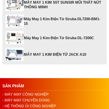
MÁY MAY 1 KIM S5T SUNSIR MŨI THẮT NÚT
THÔNG MINH
Máy May 1 Kim Điện Tử Siruba DL7200-BM1-
15
Máy May 1 Kim Điện Tử Siruba DL-7200C
MÁY MAY 1 KIM ĐIỆN TỬ JACK A10
SẢN PHẨM
- MÁY MAY CÔNG NGHIỆP
- MÁY MAY CHUYÊN DÙNG
- HỆ THỐNG ỦI CÔNG NGHIỆP