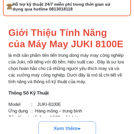
Bộ phụ trợ kéo vải máy may là gì? Công
Hỗ trợ kỹ thuật 24/7 miễn phí trong thời gian sử
dụng và cách lắp
dụng qua hotline 0813018118
27/07/2026 08:20 AM
Tổng hợp 6 loại kéo cắt vải ngành may
Giới Thiệu Tính Năng
đáng mua
25/07/2026 09:30 AM
của Máy May JUKI 8100E
là một sản phẩm tiên tiến trong dòng máy may công nghiệp
Đồng tiền máy may là gì? Hướng dẫn chỉnh
chỉ đúng
của Juki, nổi tiếng với độ bền, hiệu suất cao . Đây là sự lựa
21/07/2026 09:08 AM
chọn hoàn hảo cho cả những người yêu thích may vá và
các xưởng may công nghiệp. Dưới đây là mô tả chi tiết về
tính năng và thông số kỹ thuật của máy.
Cách vệ sinh máy cắt nhiệt dây đai an toàn,
dễ làm
Thông Số Kỹ Thuật
08/08/2026 08:58 AM
Model : JUKI-8100E
Quy trình kiểm vải đầu vào và cách tính
Ứng dụng : Hàng mỏng – trung bình
điểm lỗi chuẩn
Tốc độ máy tối đa : 4.500 mũi/phút
05/08/2026 10:52 AM
Chiều dài mũi tối đa : 5 mm
Xem thêm
Hành trình trụ kim : 30,7 mm