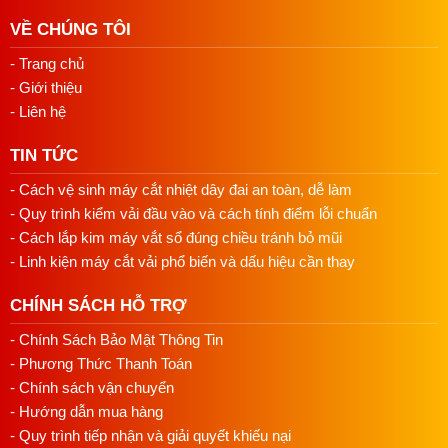
động cơ truyền động cơ học vẫn giữ vị trí quan trọng trong
Cách lắp kim máy vắt sổ đúng chiều tránh
VỀ CHÚNG TÔI
bỏ mũi
nhiều công đoạn sản xuất không thể thiếu.
03/08/2026 10:22 AM
- Trang chủ
Máy may JUKI 8100E chính hãng có độ bền cao, thẩm mỹ
- Giới thiệu
đẹp, hoạt động trơn tru êm ái và đường may sắc nét, phù
- Liên hệ
hợp cho tất cả các loại vải từ mỏng đến dày như voan, thun,
khaki, jean, v.v.
TIN TỨC
Tính Năng Nổi Bật
- Cách vệ sinh máy cắt nhiệt dây đai an toàn, dễ làm
- Quy trình kiểm vải đầu vào và cách tính điểm lỗi chuẩn
Độ Đáp Ứng Vượt Trội Với Vật Liệu May:
- Cách lắp kim máy vắt sổ đúng chiều tránh bỏ mũi
Máy may JUKI 8100E có khả năng điều chỉnh toàn diện các
- Linh kiện máy cắt vải phổ biến và dấu hiệu cần thay
cơ cấu cơ khí để đạt được quá trình may với sức căng chỉ
thấp. Điều này giúp máy đáp ứng uyển chuyển với nhiều
CHÍNH SÁCH HỖ TRỢ
loại vật liệu và tạo ra các đường may đẹp, chất lượng đồng
- Chính Sách Bảo Mật Thông Tin
nhất.
- Phương Thức Thanh Toán
Giảm Độ Rung Động và Tiếng Ồn:
- Chính sách vận chuyển
- Hướng dẫn mua hàng
Sử dụng cấu trúc khung máy được thiết kế nhằm đạt độ
- Quy trình tiếp nhận và giải quyết khiếu nại
cân bằng tối ưu và nâng cao độ cứng. Điều này giúp giảm