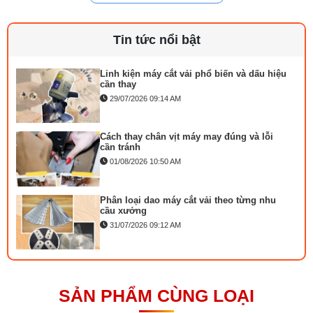
Độ nâng chân vịt : Bằng tay: 5,5 mm
Cách lắp kim máy vắt sổ đúng chiều tránh
bỏ mũi
Kim : DBx1 (#14) #9 ~ #18
03/08/2026 10:22 AM
Bàn lừa : 3 hàng
Tin tức nổi bật
Loại Ổ : Ổ xoay toàn vòng, bôi trơn tự động
Bôi trơn : Tự động
Linh kiện máy cắt vải phổ biến và dấu hiệu
cần thay
Dầu bôi trơn : Dầu Juki số 7 (tương đương ISO VG7)
29/07/2026 09:14 AM
Khối lượng đầu máy : 28 kg
Cách thay chân vịt máy may đúng và lỗi
cần tránh
01/08/2026 10:50 AM
Phân loại dao máy cắt vải theo từng nhu
cầu xưởng
31/07/2026 09:12 AM
Mặt nguyệt máy may là gì phân loại và cách
lắp đặt
23/07/2026 10:21 AM
SẢN PHẨM CÙNG LOẠI