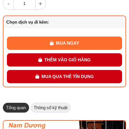
-
+
Chọn dịch vụ đi kèm:
MUA NGAY
THÊM VÀO GIỎ HÀNG
MUA QUA THẺ TÍN DỤNG
Tổng quan
Thông số kỹ thuật