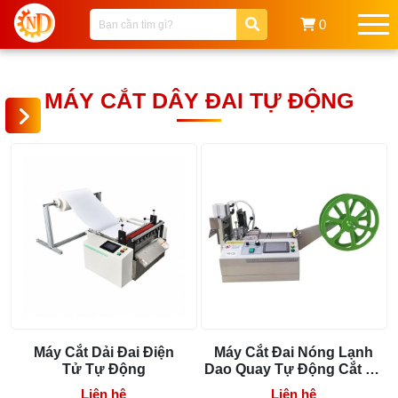
0
MÁY CẮT DÂY ĐAI TỰ ĐỘNG
280
0
0
0
0
800
VND
000
VND
Máy Cắt Dải Đai Điện
Máy Cắt Đai Nóng Lạnh
Tử Tự Động
Dao Quay Tự Động Cắt Đa
Góc 226
Liên hệ
Liên hệ