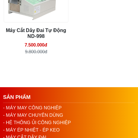
Máy Cắt Dây Đai Tự Động
ND-998
7.500.000đ
9.800.000đ
SẢN PHẨM
- MÁY MAY CÔNG NGHIỆP
- MÁY MAY CHUYÊN DÙNG
- HỆ THỐNG ỦI CÔNG NGHIỆP
- MÁY ÉP NHIỆT - ÉP KEO
- MÁY CẮT DÂY ĐAI