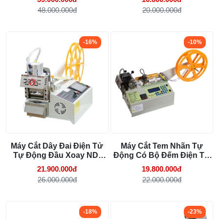
48.000.000đ
20.000.000đ
-16%
-10%
Máy Cắt Dây Đai Điện Tử
Máy Cắt Tem Nhãn Tự
Tự Động Đầu Xoay ND-
Động Có Bộ Đếm Điện Tử
1000
ND-100S
21.900.000đ
19.800.000đ
26.000.000đ
22.000.000đ
-18%
-23%