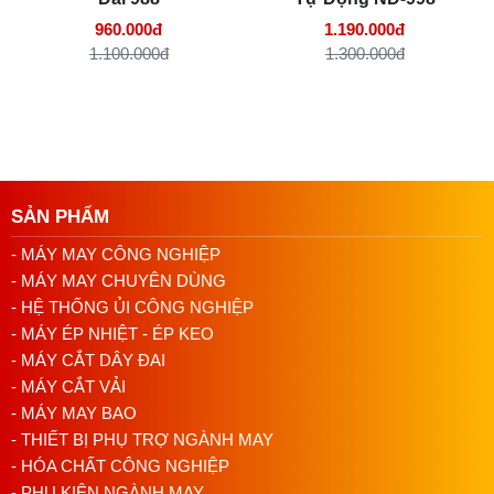
960.000đ
1.190.000đ
1.100.000đ
1.300.000đ
SẢN PHẨM
- MÁY MAY CÔNG NGHIỆP
- MÁY MAY CHUYÊN DÙNG
- HỆ THỐNG ỦI CÔNG NGHIỆP
- MÁY ÉP NHIỆT - ÉP KEO
- MÁY CẮT DÂY ĐAI
- MÁY CẮT VẢI
- MÁY MAY BAO
- THIẾT BỊ PHỤ TRỢ NGÀNH MAY
- HÓA CHẤT CÔNG NGHIỆP
- PHỤ KIỆN NGÀNH MAY