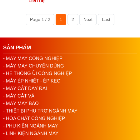
Liên hệ
Page 1 / 2
1
2
Next
Last
SẢN PHẨM
- MÁY MAY CÔNG NGHIỆP
- MÁY MAY CHUYÊN DÙNG
- HỆ THỐNG ỦI CÔNG NGHIỆP
- MÁY ÉP NHIỆT - ÉP KEO
- MÁY CẮT DÂY ĐAI
- MÁY CẮT VẢI
- MÁY MAY BAO
- THIẾT BỊ PHỤ TRỢ NGÀNH MAY
- HÓA CHẤT CÔNG NGHIỆP
- PHỤ KIỆN NGÀNH MAY
- LINH KIỆN NGÀNH MAY