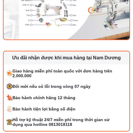
Ưu đãi nhận được khi mua hàng tại Nam Dương
Tổng hợp 6 loại kéo cắt vải ngành may
đáng mua
Giao hàng miễn phí toàn quốc với đơn hàng trên
25/07/2026 09:30 AM
2.000.000
Đổi mới nếu có lỗi trong vòng 07 ngày
Đồng tiền máy may là gì? Hướng dẫn chỉnh
chỉ đúng
Bảo hành chính hãng 12 tháng
21/07/2026 09:08 AM
Bảo hành tiện lợi bằng số điện
Máy vắt sổ Siruba Trung và Đài khác nhau
Hỗ trợ kỹ thuật 24/7 miễn phí trong thời gian sử
thế nào
dụng qua hotline 0813018118
17/07/2026 08:20 AM