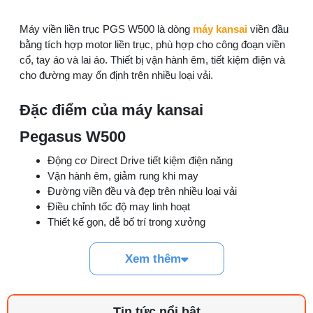
Quy trình kiểm vải đầu vào và cách tính
Máy viền liền trục PGS W500 là dòng
máy kansai
viền đầu
điểm lỗi chuẩn
bằng tích hợp motor liền trục, phù hợp cho công đoạn viền
05/08/2026 10:52 AM
cổ, tay áo và lai áo. Thiết bị vận hành êm, tiết kiệm điện và
cho đường may ổn định trên nhiều loại vải.
Cách lắp kim máy vắt sổ đúng chiều tránh
bỏ mũi
Đặc điểm của máy kansai
03/08/2026 10:22 AM
Pegasus W500
Linh kiện máy cắt vải phổ biến và dấu hiệu
Động cơ Direct Drive tiết kiệm điện năng
cần thay
Vận hành êm, giảm rung khi may
29/07/2026 09:14 AM
Đường viền đều và đẹp trên nhiều loại vải
Điều chỉnh tốc độ may linh hoạt
Cách thay chân vịt máy may đúng và lỗi
Thiết kế gọn, dễ bố trí trong xưởng
cần tránh
Phù hợp sản xuất liên tục nhiều ca
01/08/2026 10:50 AM
Xem thêm
Tham khảo:
Máy Kansai Điện Tử Nanbang NB-500D
Phân loại dao máy cắt vải theo từng nhu
cầu xưởng
Bảng thông số kỹ thuật máy viền liền
31/07/2026 09:12 AM
Tin tức nổi bật