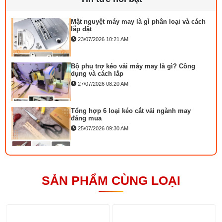
trục Pegasus W500
Mặt nguyệt máy may là gì phân loại và cách
Thông số
Giá trị
lắp đặt
23/07/2026 10:21 AM
Model
PGS W500
Bộ phụ trợ kéo vải máy may là gì? Công
Loại máy
Máy viền đầu bằng liền trục
dụng và cách lắp
27/07/2026 08:20 AM
Thương hiệu
Pegasus
Động cơ
Direct Drive liền trục
Tổng hợp 6 loại kéo cắt vải ngành may
đáng mua
Số kim
3 kim
25/07/2026 09:30 AM
Số chỉ
5 chỉ
Đồng tiền máy may là gì? Hướng dẫn chỉnh
chỉ đúng
Khoảng cách kim
5.6 mm
21/07/2026 09:08 AM
SẢN PHẨM CÙNG LOẠI
Tốc độ may
~5.000 - 6.000 mũi/phút
Máy vắt sổ Siruba Trung và Đài khác nhau
thế nào
Hệ thống bôi trơn
Tự động
17/07/2026 08:20 AM