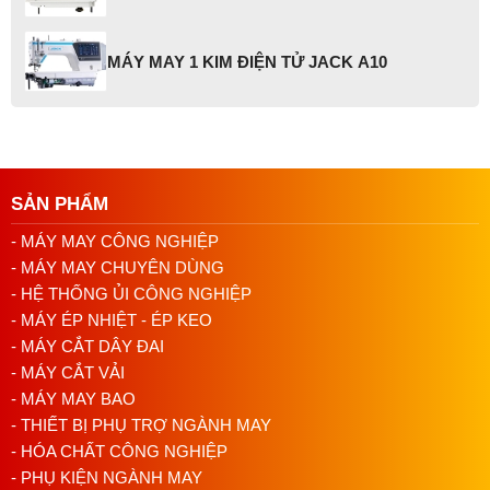
MÁY MAY 1 KIM ĐIỆN TỬ JACK A10
SẢN PHẨM
- MÁY MAY CÔNG NGHIỆP
- MÁY MAY CHUYÊN DÙNG
- HỆ THỐNG ỦI CÔNG NGHIỆP
- MÁY ÉP NHIỆT - ÉP KEO
- MÁY CẮT DÂY ĐAI
- MÁY CẮT VẢI
- MÁY MAY BAO
- THIẾT BỊ PHỤ TRỢ NGÀNH MAY
- HÓA CHẤT CÔNG NGHIỆP
- PHỤ KIỆN NGÀNH MAY