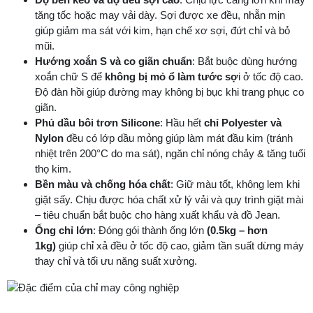
tăng tốc hoặc may vải dày. Sợi được xe đều, nhẵn mịn
giúp giảm ma sát với kim, hạn chế xơ sợi, đứt chỉ và bỏ
mũi.
Hướng xoắn S và co giãn chuẩn
: Bắt buộc dùng hướng
xoắn chữ S để
không bị mỏ ổ làm tước sợ
i ở tốc độ cao.
Độ đàn hồi giúp đường may không bị bục khi trang phục co
giãn.
Phủ dầu bôi trơn Silicone
: Hầu hết
chỉ Polyester và
Nylon
đều có lớp dầu mỏng giúp làm mát đầu kim (tránh
nhiệt trên 200°C do ma sát), ngăn chỉ nóng chảy & tăng tuổi
thọ kim.
Bền màu và chống hóa chất
: Giữ màu tốt, không lem khi
giặt sấy. Chịu được hóa chất xử lý vải và quy trình giặt mài
– tiêu chuẩn bắt buộc cho hàng xuất khẩu và đồ Jean.
Ống chỉ lớn
: Đóng gói thành ống lớn
(0.5kg – hơn
1kg)
giúp chỉ xả đều ở tốc độ cao, giảm tần suất dừng máy
thay chỉ và tối ưu năng suất xưởng.