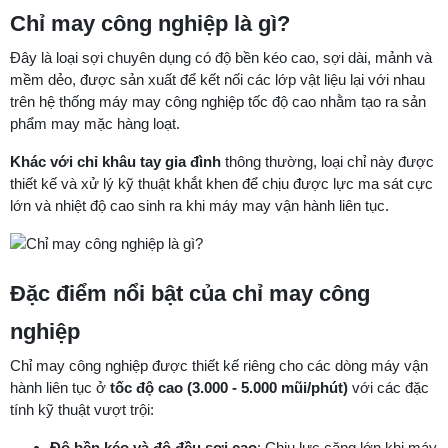
Chỉ may công nghiệp là gì?
Đây là loại sợi chuyên dụng có độ bền kéo cao, sợi dài, mảnh và
mềm dẻo, được sản xuất để kết nối các lớp vật liệu lại với nhau
trên hệ thống máy may công nghiệp tốc độ cao nhằm tạo ra sản
phẩm may mặc hàng loạt.
Khác với chỉ khâu tay gia đình
thông thường, loại chỉ này được
thiết kế và xử lý kỹ thuật khắt khen để chịu được lực ma sát cực
lớn và nhiệt độ cao sinh ra khi máy may vận hành liên tục.
Đặc điểm nổi bật của chỉ may cô
ng
nghiệp
Chỉ may công nghiệp được thiết kế riêng cho các dòng máy vận
hành liên tục ở
tốc độ cao (3.000 - 5.000 mũi/phút)
với các đặc
tính kỹ thuật vượt trội:
Độ bền kéo và độ đều sợi cao
: Chịu lực căng lớn khi máy