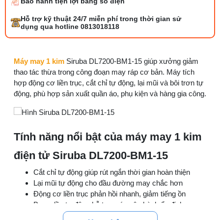
Bảo hành tiện lợi bằng số điện
Tổng hợp 6 loại kéo cắt vải ngành may
Hỗ trợ kỹ thuật 24/7 miễn phí trong thời gian sử
đáng mua
dụng qua hotline 0813018118
25/07/2026 09:30 AM
Đồng tiền máy may là gì? Hướng dẫn chỉnh
Máy may 1 kim
Siruba DL7200-BM1-15 giúp xưởng giảm
chỉ đúng
thao tác thừa trong công đoạn may ráp cơ bản. Máy tích
21/07/2026 09:08 AM
hợp động cơ liền trục, cắt chỉ tự động, lại mũi và bôi trơn tự
động, phù hợp sản xuất quần áo, phụ kiện và hàng gia công.
Máy vắt sổ Siruba Trung và Đài khác nhau
thế nào
17/07/2026 08:20 AM
Tính năng nổi bật của máy may 1 kim
Quy trình kiểm vải đầu vào và cách tính
điện tử Siruba DL7200-BM1-15
điểm lỗi chuẩn
05/08/2026 10:52 AM
Cắt chỉ tự động giúp rút ngắn thời gian hoàn thiện
Lại mũi tự động cho đầu đường may chắc hơn
Cách lắp kim máy vắt sổ đúng chiều tránh
Động cơ liền trục phản hồi nhanh, giảm tiếng ồn
bỏ mũi
Bơm dầu tự động hỗ trợ máy vận hành ổn định
03/08/2026 10:22 AM
Bảng điều khiển thuận tiện cài tốc độ và chế độ