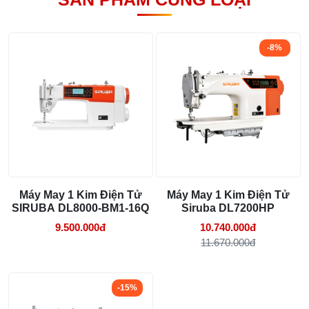
Tổng hợp 6 loại kéo cắt vải ngành may
đáng mua
-8%
25/07/2026 09:30 AM
Đồng tiền máy may là gì? Hướng dẫn chỉnh
chỉ đúng
21/07/2026 09:08 AM
Bảng thông số máy may điện tử
Siruba DL7200-BM1-15
Máy vắt sổ Siruba Trung và Đài khác nhau
thế nào
Thông số
Chi tiết
17/07/2026 08:20 AM
Máy May 1 Kim Điện Tử
Máy May 1 Kim Điện Tử
Model
Siruba DL7200-BM1-15
SIRUBA DL8000-BM1-16Q
Siruba DL7200HP
Quy trình kiểm vải đầu vào và cách tính
điểm lỗi chuẩn
9.500.000đ
10.740.000đ
Kiểu mũi may
Mũi thắt nút
05/08/2026 10:52 AM
11.670.000đ
Tốc độ may tối đa
4.000 mũi/phút
Cách lắp kim máy vắt sổ đúng chiều tránh
Chiều dài mũi may tối đa
5 mm
bỏ mũi
-15%
03/08/2026 10:22 AM