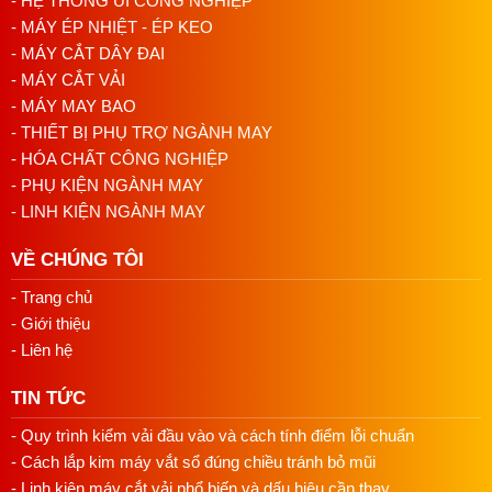
- HỆ THỐNG ỦI CÔNG NGHIỆP
cắt chỉ và nâng chân vịt sau mỗi chu trình.
- MÁY ÉP NHIỆT - ÉP KEO
- MÁY CẮT DÂY ĐAI
Sản phẩm phù hợp
- MÁY CẮT VẢI
Áo sơ mi, áo thun và đồng phục
- MÁY MAY BAO
Quần tây, quần kaki và quần jean vừa
- THIẾT BỊ PHỤ TRỢ NGÀNH MAY
Đầm, váy và trang phục thời trang
- HÓA CHẤT CÔNG NGHIỆP
Túi vải, balo mỏng và phụ kiện may mặc
- PHỤ KIỆN NGÀNH MAY
- LINH KIỆN NGÀNH MAY
Những ai phù hợp sử dụng
Xưởng gia công quần áo quy mô nhỏ và vừa
VỀ CHÚNG TÔI
Nhà máy cần bổ sung máy 1 kim điện tử
- Trang chủ
Cơ sở may đồng phục và hàng thời trang
- Giới thiệu
Thợ may cần giảm thao tác cắt chỉ thủ công
- Liên hệ
TIN TỨC
Mua Máy may 1 kim điện tử Siruba
- Quy trình kiểm vải đầu vào và cách tính điểm lỗi chuẩn
DL7200-BM1-15 ở đâu uy tín
- Cách lắp kim máy vắt sổ đúng chiều tránh bỏ mũi
- Linh kiện máy cắt vải phổ biến và dấu hiệu cần thay