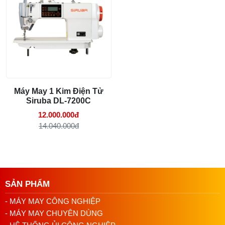
Mã kim
DBx1 số 11 đến 14
Linh kiện máy cắt vải phổ biến và dấu hiệu
Độ nâng chân vịt
Tay 5,5 mm | Tự động 9–13 mm
cần thay
29/07/2026 09:14 AM
Động cơ
Servo liền trục
Công suất
750W
Nguồn điện
220V
Máy May 1 Kim Điện Tử
Siruba DL-7200C
Hệ thống bôi trơn
Tự động
12.000.000đ
14.040.000đ
Trọng lượng
Khoảng 42 kg
Chức năng
Cắt chỉ, lại mũi và nâng chân vịt t
Ứng dụng máy may 1 kim Siruba
SẢN PHẨM
DL7200-BM1-15
- MÁY MAY CÔNG NGHIỆP
Máy dùng cho các đường may thẳng trong công đoạn ráp
- MÁY MAY CHUYÊN DÙNG
và hoàn thiện sản phẩm. Hệ thống điện tử tự xử lý lại mũi,