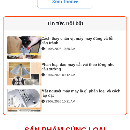
Xem thêm
Đèn LED hỗ trợ quan sát rõ vùng kim
Linh kiện máy cắt vải phổ biến và dấu hiệu
Tham khảo:
Máy may 1 kim điện tử SIRUBA DL8000-
cần thay
BM1-16Q
29/07/2026 09:14 AM
Tin tức nổi bật
Cách thay chân vịt máy may đúng và lỗi
cần tránh
01/08/2026 10:50 AM
Phân loại dao máy cắt vải theo từng nhu
cầu xưởng
31/07/2026 09:12 AM
Mặt nguyệt máy may là gì phân loại và cách
lắp đặt
23/07/2026 10:21 AM
Bộ phụ trợ kéo vải máy may là gì? Công
dụng và cách lắp
27/07/2026 08:20 AM
SẢN PHẨM CÙNG LOẠI