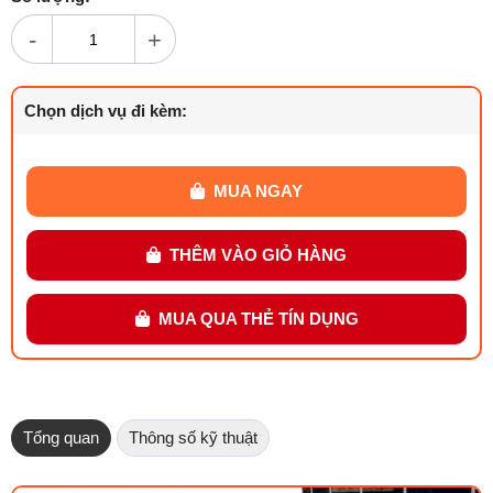
-
+
Chọn dịch vụ đi kèm:
MUA NGAY
THÊM VÀO GIỎ HÀNG
MUA QUA THẺ TÍN DỤNG
Tổng quan
Thông số kỹ thuật