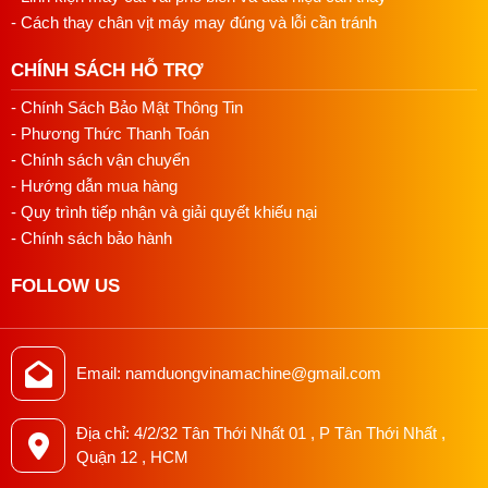
Nếu anh/chị chưa tìm được nơi bán uy tín hoặc chưa rõ
- Cách thay chân vịt máy may đúng và lỗi cần tránh
máy có phù hợp với vật liệu đang may,
Điện máy Nam
Dương
sẽ kiểm tra nhu cầu trước khi đề xuất. Bên em ưu
CHÍNH SÁCH HỖ TRỢ
tiên tư vấn đúng cấu hình, tránh chọn máy dư hoặc thiếu
khả năng xử lý.
- Chính Sách Bảo Mật Thông Tin
- Phương Thức Thanh Toán
Vì sao nên mua tại Nam Dương
- Chính sách vận chuyển
- Hướng dẫn mua hàng
Hàng chính hãng, thông tin nguồn gốc rõ ràng
- Quy trình tiếp nhận và giải quyết khiếu nại
Kiểm tra máy trước khi bàn giao
Tư vấn theo chất liệu và sản lượng xưởng
- Chính sách bảo hành
Hỗ trợ lắp đặt, hướng dẫn vận hành
FOLLOW US
Cung cấp kim, chân vịt và linh kiện phù hợp
Liên hệ ngay để được tư vấn chi tiết và báo giá tốt nhất
Hotline/Zalo
0813018118
Email: namduongvinamachine@gmail.com
Email
namduongvinamachine@gmail.com
Địa chỉ
4/2/32 Tân Thới Nhất 01, P. Tân Thới Nhất,
Địa chỉ: 4/2/32 Tân Thới Nhất 01 , P Tân Thới Nhất ,
Quận 12, HCM
Quận 12 , HCM