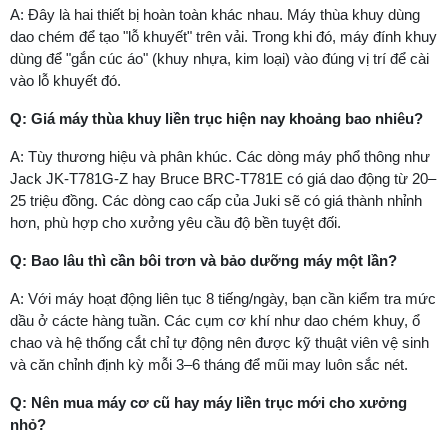
A: Đây là hai thiết bị hoàn toàn khác nhau. Máy thùa khuy dùng
dao chém để tạo "lỗ khuyết" trên vải. Trong khi đó, máy đính khuy
dùng để "gắn cúc áo" (khuy nhựa, kim loại) vào đúng vị trí để cài
vào lỗ khuyết đó.
Q: Giá máy thùa khuy liền trục hiện nay khoảng bao nhiêu?
A: Tùy thương hiệu và phân khúc. Các dòng máy phổ thông như
Jack JK-T781G-Z hay Bruce BRC-T781E có giá dao động từ 20–
25 triệu đồng. Các dòng cao cấp của Juki sẽ có giá thành nhỉnh
hơn, phù hợp cho xưởng yêu cầu độ bền tuyệt đối.
Q: Bao lâu thì cần bôi trơn và bảo dưỡng máy một lần?
A: Với máy hoạt động liên tục 8 tiếng/ngày, bạn cần kiểm tra mức
dầu ở cácte hàng tuần. Các cụm cơ khí như dao chém khuy, ổ
chao và hệ thống cắt chỉ tự động nên được kỹ thuật viên vệ sinh
và căn chỉnh định kỳ mỗi 3–6 tháng để mũi may luôn sắc nét.
Q: Nên mua máy cơ cũ hay máy liền trục mới cho xưởng
nhỏ?