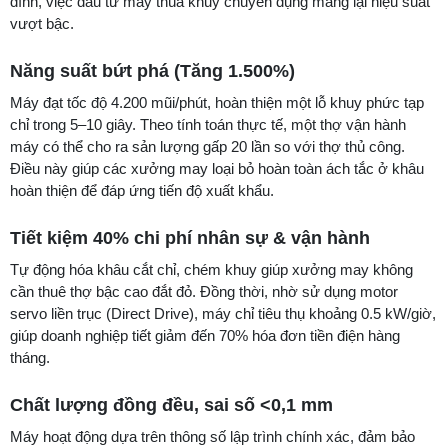
đình, việc đầu tư máy thùa khuy chuyên dụng mang lại hiệu suất
vượt bậc.
Năng suất bứt phá (Tăng 1.500%)
Máy đạt tốc độ 4.200 mũi/phút, hoàn thiện một lỗ khuy phức tạp
chỉ trong 5–10 giây. Theo tính toán thực tế, một thợ vận hành
máy có thể cho ra sản lượng gấp 20 lần so với thợ thủ công.
Điều này giúp các xưởng may loại bỏ hoàn toàn ách tắc ở khâu
hoàn thiện để đáp ứng tiến độ xuất khẩu.
Tiết kiệm 40% chi phí nhân sự & vận hành
Tự động hóa khâu cắt chỉ, chém khuy giúp xưởng may không
cần thuê thợ bậc cao đắt đỏ. Đồng thời, nhờ sử dụng motor
servo liền trục (Direct Drive), máy chỉ tiêu thụ khoảng 0.5 kW/giờ,
giúp doanh nghiệp tiết giảm đến 70% hóa đơn tiền điện hàng
tháng.
Chất lượng đồng đều, sai số <0,1 mm
Máy hoạt động dựa trên thông số lập trình chính xác, đảm bảo