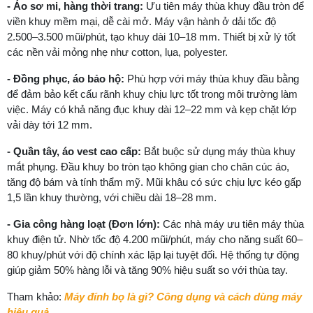
- Áo sơ mi, hàng thời trang:
Ưu tiên máy thùa khuy đầu tròn để
viền khuy mềm mại, dễ cài mở. Máy vận hành ở dải tốc độ
2.500–3.500 mũi/phút, tạo khuy dài 10–18 mm. Thiết bị xử lý tốt
các nền vải mỏng nhẹ như cotton, lụa, polyester.
- Đồng phục, áo bảo hộ:
Phù hợp với máy thùa khuy đầu bằng
để đảm bảo kết cấu rãnh khuy chịu lực tốt trong môi trường làm
việc. Máy có khả năng đục khuy dài 12–22 mm và kẹp chặt lớp
vải dày tới 12 mm.
- Quần tây, áo vest cao cấp:
Bắt buộc sử dụng máy thùa khuy
mắt phụng. Đầu khuy bo tròn tạo không gian cho chân cúc áo,
tăng độ bám và tính thẩm mỹ. Mũi khâu có sức chịu lực kéo gấp
1,5 lần khuy thường, với chiều dài 18–28 mm.
- Gia công hàng loạt (Đơn lớn):
Các nhà máy ưu tiên máy thùa
khuy điện tử. Nhờ tốc độ 4.200 mũi/phút, máy cho năng suất 60–
80 khuy/phút với độ chính xác lặp lại tuyệt đối. Hệ thống tự động
giúp giảm 50% hàng lỗi và tăng 90% hiệu suất so với thùa tay.
Tham khảo:
Máy đính bọ là gì? Công dụng và cách dùng máy
hiệu quả