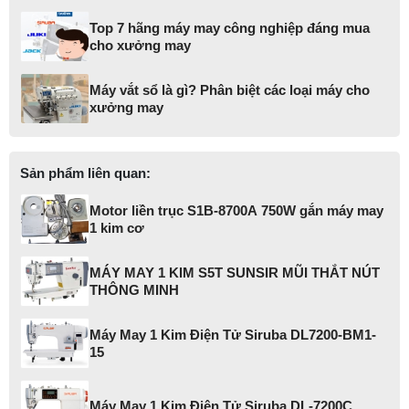
Top 7 hãng máy may công nghiệp đáng mua
cho xưởng may
Máy vắt sổ là gì? Phân biệt các loại máy cho
xưởng may
Sản phẩm liên quan:
Motor liền trục S1B-8700A 750W gắn máy may
1 kim cơ
MÁY MAY 1 KIM S5T SUNSIR MŨI THẮT NÚT
THÔNG MINH
Máy May 1 Kim Điện Tử Siruba DL7200-BM1-
15
Máy May 1 Kim Điện Tử Siruba DL-7200C