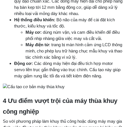
quỹ đạo chuẩn xác. Các dòng máy hiện đại cho phép nâng
hạ bàn kẹp tới 12 mm bằng động cơ, giúp dễ dàng xử lý
nhiều loại vải mỏng dày khác nhau.
Hệ thống điều khiển:
Bộ não của máy để cài đặt kích
thước, kiểu khuy và tốc độ.
Máy cơ:
dùng núm vặn, và cam điều khiển để điều
phối nhịp nhàng giữa việc may và cắt vải.
Máy điện tử
: trang bị màn hình cảm ứng LCD thông
minh, cho phép lưu trữ hàng chục mẫu khuy và thao
tác chính xác bằng vi xử lý.
Động cơ:
Các dòng máy hiện đại đều tích hợp motor
servo liền trục gắn thẳng vào trục chính. Cấu tạo này giúp
máy giảm rung lắc tối đa và tiết kiệm điện năng.
4 Ưu điểm vượt trội của máy thùa khuy
công nghiệp
So với phương pháp làm khuy thủ công hoặc dùng máy may gia