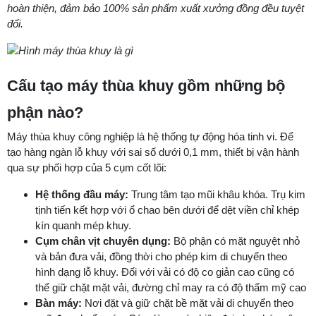
hoàn thiện, đảm bảo 100% sản phẩm xuất xưởng đồng đều tuyệt
đối.
Cấu tạo máy thùa khuy gồm những bộ
phận nào?
Máy thùa khuy công nghiệp là hệ thống tự động hóa tinh vi. Để
tạo hàng ngàn lỗ khuy với sai số dưới 0,1 mm, thiết bị vận hành
qua sự phối hợp của 5 cụm cốt lõi:
Hệ thống đầu máy:
Trung tâm tạo mũi khâu khóa. Trụ kim
tịnh tiến kết hợp với ổ chao bên dưới để dệt viền chỉ khép
kín quanh mép khuy.
Cụm chân vịt chuyên dụng:
Bộ phận có mặt nguyệt nhỏ
và bản đưa vải, đồng thời cho phép kim di chuyển theo
hình dạng lỗ khuy. Đối với vải có độ co giản cao cũng có
thể giữ chặt mặt vải, đường chỉ may ra có độ thẩm mỹ cao
Bàn máy:
Nơi đặt và giữ chặt bề mặt vải di chuyển theo