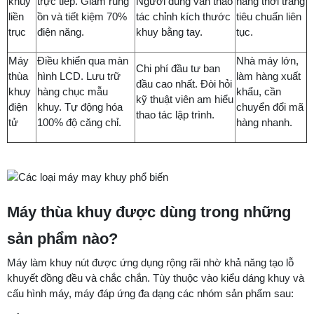
khuy
trực tiếp. Giảm rung
Người dùng vẫn thao
hàng thời trang
liền
ồn và tiết kiệm 70%
tác chỉnh kích thước
tiêu chuẩn liên
trục
điện năng.
khuy bằng tay.
tục.
Máy
Điều khiển qua màn
Nhà máy lớn,
Chi phí đầu tư ban
thùa
hình LCD. Lưu trữ
làm hàng xuất
đầu cao nhất. Đòi hỏi
khuy
hàng chục mẫu
khẩu, cần
kỹ thuật viên am hiểu
điện
khuy. Tự động hóa
chuyển đổi mã
thao tác lập trình.
tử
100% độ căng chỉ.
hàng nhanh.
Máy thùa khuy được dùng trong những
sản phẩm nào?
Máy làm khuy nút được ứng dụng rộng rãi nhờ khả năng tạo lỗ
khuyết đồng đều và chắc chắn. Tùy thuộc vào kiểu dáng khuy và
cấu hình máy, máy đáp ứng đa dạng các nhóm sản phẩm sau: