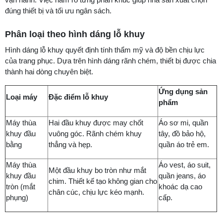
đúng thiết bị và tối ưu ngân sách.
Phân loại theo hình dáng lỗ khuy
Hình dáng lỗ khuy quyết định tính thẩm mỹ và độ bền chịu lực
của trang phục. Dựa trên hình dáng rãnh chém, thiết bị được chia
thành hai dòng chuyên biệt.
Ứng dụng sản
Loại máy
Đặc điểm lỗ khuy
phẩm
Máy thùa
Hai đầu khuy được may chốt
Áo sơ mi, quần
khuy đầu
vuông góc. Rãnh chém khuy
tây, đồ bảo hộ,
bằng
thẳng và hẹp.
quần áo trẻ em.
Máy thùa
Áo vest, áo suit,
Một đầu khuy bo tròn như mắt
khuy đầu
quần jeans, áo
chim. Thiết kế tạo không gian cho
tròn (mắt
khoác dạ cao
chân cúc, chịu lực kéo mạnh.
phụng)
cấp.