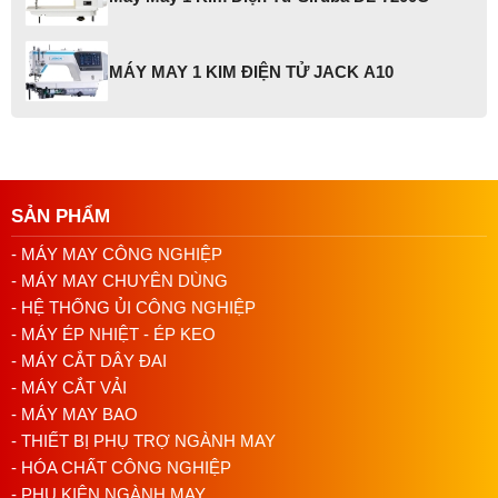
MÁY MAY 1 KIM ĐIỆN TỬ JACK A10
SẢN PHẨM
- MÁY MAY CÔNG NGHIỆP
- MÁY MAY CHUYÊN DÙNG
- HỆ THỐNG ỦI CÔNG NGHIỆP
- MÁY ÉP NHIỆT - ÉP KEO
- MÁY CẮT DÂY ĐAI
- MÁY CẮT VẢI
- MÁY MAY BAO
- THIẾT BỊ PHỤ TRỢ NGÀNH MAY
- HÓA CHẤT CÔNG NGHIỆP
- PHỤ KIỆN NGÀNH MAY