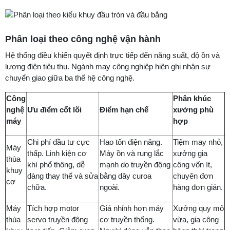
Phân loại theo công nghệ vận hành
Hệ thống điều khiển quyết định trực tiếp đến năng suất, độ ồn và
lượng điện tiêu thụ. Ngành may công nghiệp hiện ghi nhận sự
chuyển giao giữa ba thế hệ công nghệ.
Công
Phân khúc
nghệ
Ưu điểm cốt lõi
Điểm hạn chế
xưởng phù
máy
hợp
Chi phí đầu tư cực
Hao tốn điện năng.
Tiệm may nhỏ,
Máy
thấp. Linh kiện cơ
Máy ồn và rung lắc
xưởng gia
thùa
khí phổ thông, dễ
mạnh do truyền động
công vốn ít,
khuy
dàng thay thế và sửa
bằng dây curoa
chuyên đơn
cơ
chữa.
ngoài.
hàng đơn giản.
Máy
Tích hợp motor
Giá nhỉnh hơn máy
Xưởng quy mô
thùa
servo truyền động
cơ truyền thống.
vừa, gia công