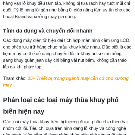
hàng vạn lỗ khuy đều tăm tắp, không bị tưa rách hay tuột mũi chỉ
cuối. Tỷ lệ hàng lỗi gần như bằng 0, giúp nâng tầm uy tín cho các
Local Brand và xưởng may gia công.
Tính đa dụng và chuyển đổi nhanh
Các dòng máy điện tử hiện đại tích hợp màn hình cảm ứng LCD,
cho phép lưu trữ hàng chục mẫu khuy khác nhau. Đặc biệt là các
tiệm may có thể dễ dàng chuyển đổi từ khuy áo sơ mi mỏng
sang khuy quần jean dày chỉ bằng vài nút bấm, không cần tháo
lắp cơ khí phức tạp.
Tham khảo:
15+ Thiết bị trong ngành may cần có cho xưởng
may
Phân loại các loại máy thùa khuy phổ
biến hiện nay
Các loại máy thùa khuy trên thị trường được phân chia theo hai
nhóm cốt lõi. Tiêu chí dựa trên hình dáng lỗ khuy và công nghệ
vận hành. Việc nắm rõ từng phân khúc giúp nhà sản xuất chọn