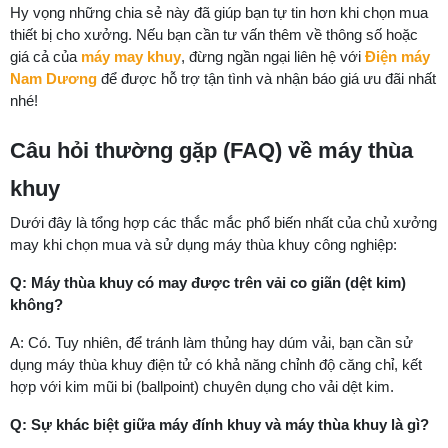
Hy vọng những chia sẻ này đã giúp bạn tự tin hơn khi chọn mua
thiết bị cho xưởng. Nếu bạn cần tư vấn thêm về thông số hoặc
giá cả của
máy may khuy
, đừng ngần ngại liên hệ với
Điện máy
Nam Dương
để được hỗ trợ tận tình và nhận báo giá ưu đãi nhất
nhé!
Câu hỏi thường gặp (FAQ) về máy thùa
khuy
Dưới đây là tổng hợp các thắc mắc phổ biến nhất của chủ xưởng
may khi chọn mua và sử dụng máy thùa khuy công nghiệp:
Q: Máy thùa khuy có may được trên vải co giãn (dệt kim)
không?
A: Có. Tuy nhiên, để tránh làm thủng hay dúm vải, bạn cần sử
dụng máy thùa khuy điện tử có khả năng chỉnh độ căng chỉ, kết
hợp với kim mũi bi (ballpoint) chuyên dụng cho vải dệt kim.
Q: Sự khác biệt giữa máy đính khuy và máy thùa khuy là gì?