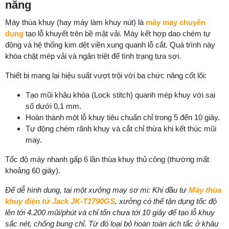
năng
Máy thùa khuy (hay máy làm khuy nút) là
máy may chuyên
dụng
tạo lỗ khuyết trên bề mặt vải. Máy kết hợp dao chém tự
động và hệ thống kim dệt viền xung quanh lỗ cắt. Quá trình này
khóa chặt mép vải và ngăn triệt để tình trạng tưa sợi.
Thiết bị mang lại hiệu suất vượt trội với ba chức năng cốt lõi:
Tạo mũi khâu khóa (Lock stitch) quanh mép khuy với sai
số dưới 0,1 mm.
Hoàn thành một lỗ khuy tiêu chuẩn chỉ trong 5 đến 10 giây.
Tự động chém rãnh khuy và cắt chỉ thừa khi kết thúc mũi
may.
Tốc độ máy nhanh gấp 6 lần thùa khuy thủ công (thường mất
khoảng 60 giây).
Để dễ hình dung, tại một xưởng may sơ mi: Khi đầu tư
Máy thùa
khuy điện tử Jack JK-T1790GS
, xưởng có thể tận dụng tốc độ
lên tới 4.200 mũi/phút và chỉ tốn chưa tới 10 giây để tạo lỗ khuy
sắc nét, chống bung chỉ. Từ đó loại bỏ hoàn toàn ách tắc ở khâu