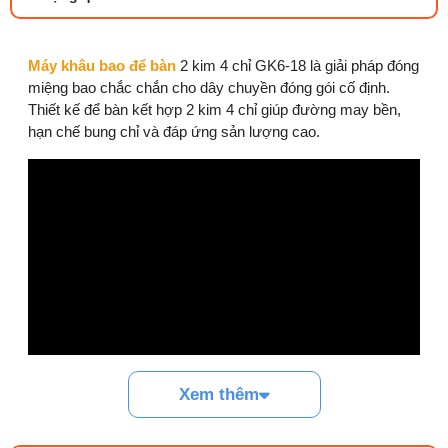
25/07/2026 09:30 AM
Đồng tiền máy may là gì? Hướng dẫn chỉnh
Máy khâu bao để bàn
2 kim 4 chỉ GK6-18 là giải pháp đóng
chỉ đúng
miệng bao chắc chắn cho dây chuyền đóng gói cố định.
21/07/2026 09:08 AM
Thiết kế để bàn kết hợp 2 kim 4 chỉ giúp đường may bền,
hạn chế bung chỉ và đáp ứng sản lượng cao.
Máy vắt sổ Siruba Trung và Đài khác nhau
thế nào
17/07/2026 08:20 AM
Quy trình kiểm vải đầu vào và cách tính
điểm lỗi chuẩn
05/08/2026 10:52 AM
Cách lắp kim máy vắt sổ đúng chiều tránh
bỏ mũi
03/08/2026 10:22 AM
Xem thêm
Linh kiện máy cắt vải phổ biến và dấu hiệu
Ưu điểm của máy khâu bao để bàn 2
cần thay