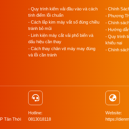
- Quy trình kiểm vải đầu vào và cách
- Chính Sác
tính điểm lỗi chuẩn
- Phương T
- Cách lắp kim máy vắt sổ đúng chiều
- Chính sác
tránh bỏ mũi
- Hướng dẫ
- Linh kiện máy cắt vải phổ biến và
- Quy trình t
dấu hiệu cần thay
khiếu nại
 GK6-38
- Cách thay chân vịt máy may đúng
- Chính sác
và lỗi cần tránh
ền và tính ổn định khi hoạt động.
ệc trượt bao tải dễ dàng hơn.
ảm bảo hiệu suất làm việc cao.
 việc khâu miệng bao.
Hotline:
Website:
 P Tân Thới
0813018118
https://di
ng.