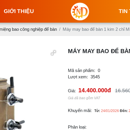
GIỚI THIỆU
TIN
iệng bao công nghiệp để bàn
Máy may bao để bàn 1 kim 2 chỉ
MÁY MAY BAO ĐỂ BÀN
Mã sản phẩm:
0
Lượt xem:
3545
14.400.000đ
16.56
Giá:
Giá đã bao gồm VAT
Khuyến mãi:
Từ:
24/01/2026
Đến:
Phân loại: