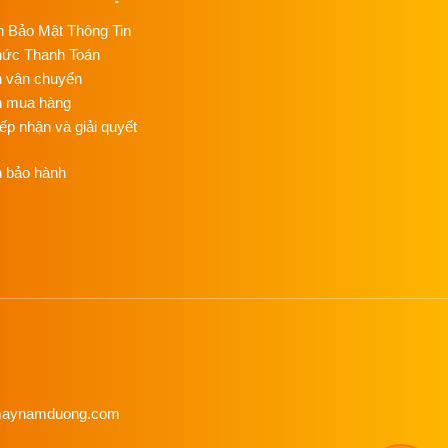
C
C
h Bảo Mật Thông Tin
NG
hức Thanh Toán
h vận chuyển
T
n mua hàng
C
NG
iếp nhận và giải quyết
h bảo hành
ỦI
G
NỒ
HƠ
Đ
C
NG
HƠ
C
NG
enmaynamduong.com
M
ÉP