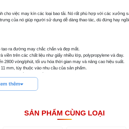
o việc may kín các loại bao tải. Nó rất phù hợp với các xưởng s
c trưng của nó giúp người sử dụng dễ dàng thao tác, dù đứng hay ngồi
p tạo ra đường may chắc chắn và đẹp mắt.
iền trên các chất liệu như giấy nhiều lớp, polypropylene và đay.
n 2800 vòng/phút, tối ưu hóa thời gian may và nâng cao hiệu suất.
 11 mm, tùy thuộc vào nhu cầu của sản phẩm.
ệc may nhiều loại chất liệu khác nhau.
ỉnh vải hoặc chất liệu cần may.
em thêm
ảm bảo độ mạch lạc của máy và tăng tuổi thọ cho các bộ phận.
ển và lắp đặt máy trở nên dễ dàng hơn.
bàn, chân và bộ động cơ), cần có thông tin cụ thể về trọng lượng c
SẢN PHẨM CÙNG LOẠI