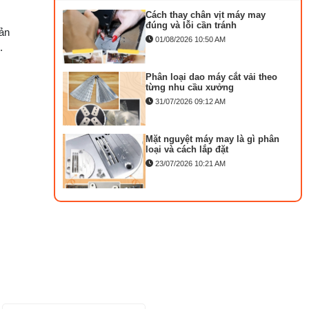
Cách thay chân vịt máy may
MA
đúng và lỗi cần tránh
ản
KI
01/08/2026 10:50 AM
.
T
DÀ
Phân loại dao máy cắt vải theo
M
từng nhu cầu xưởng
M
31/07/2026 09:12 AM
C
D
Mặt nguyệt máy may là gì phân
loại và cách lắp đặt
KA
MÁ
23/07/2026 10:21 AM
)
Bộ phụ trợ kéo vải máy may là
M
gì? Công dụng và cách lắp
LẬ
27/07/2026 08:20 AM
TR
ủa từng
VẮ
Tổng hợp 6 loại kéo cắt vải
C
ngành may đáng mua
NG
25/07/2026 09:30 AM