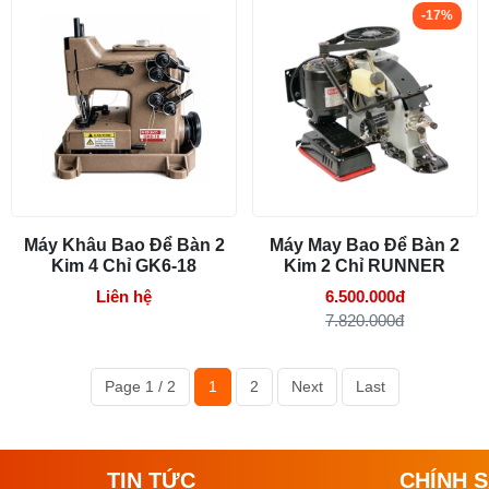
-17%
Máy Khâu Bao Để Bàn 2
Máy May Bao Để Bàn 2
Kim 4 Chỉ GK6-18
Kim 2 Chỉ RUNNER
Liên hệ
6.500.000đ
7.820.000đ
Page 1 / 2
1
2
Next
Last
TIN TỨC
CHÍNH 