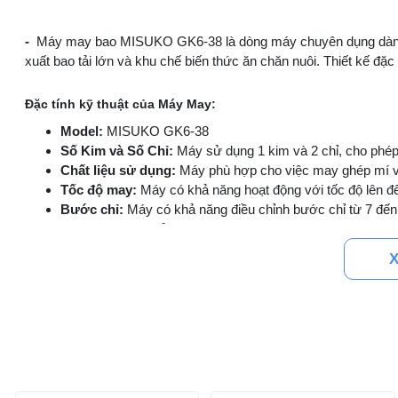
-
Máy may bao MISUKO GK6-38 là dòng máy chuyên dụng dành ch
xuất bao tải lớn và khu chế biến thức ăn chăn nuôi. Thiết kế đặ
Đặc tính kỹ thuật của Máy May:
Model:
MISUKO GK6-38
Số Kim và Số Chỉ:
Máy sử dụng 1 kim và 2 chỉ, cho phé
Chất liệu sử dụng:
Máy phù hợp cho việc may ghép mí và v
Tốc độ may:
Máy có khả năng hoạt động với tốc độ lên đế
Bước chỉ:
Máy có khả năng điều chỉnh bước chỉ từ 7 đến
Loại Kim:
Máy sử dụng kim loại GK27-250, phù hợp cho vi
Chiều cao chân vịt:
5mm, cho phép dễ dàng đặt và điều ch
X
Bôi trơn:
Máy được trang bị hệ thống cấp dầu tự động, đ
Khối lượng:
Máy có trọng lượng 34 Kg, giúp việc di chuy
Tổng Khối Lượng:
Để xác định tổng khối lượng (bao gồm máy, 
phần hoặc tổng khối lượng đã được tính trước.