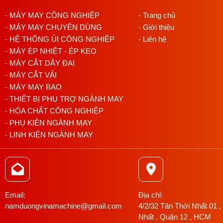
- MÁY MAY CÔNG NGHIỆP
- Trang chủ
- MÁY MAY CHUYÊN DÙNG
- Giới thiệu
- HỆ THỐNG ỦI CÔNG NGHIỆP
- Liên hệ
- MÁY ÉP NHIỆT - ÉP KEO
- MÁY CẮT DÂY ĐAI
- MÁY CẮT VẢI
Ưu điểm chính của máy may bao để bàn
- MÁY MAY BAO
- THIẾT BỊ PHỤ TRỢ NGÀNH MAY
- HÓA CHẤT CÔNG NGHIỆP
Chắc Chắn và Bền Bỉ:
- PHỤ KIỆN NGÀNH MAY
Toàn bộ máy được thiết kế từ kim loại, đảm bảo độ b
- LINH KIỆN NGÀNH MAY
Bàn máy làm từ gỗ ép dày, mặt bàn trơn láng giúp vi
Hiệu Suất Cao:
Máy có tốc độ quay từ 1,700 đến 1,900 vòng/phút, đ
Sử dụng một kim may với chỉ đơn, chuyên dùng cho
Email:
Địa chỉ:
Thiết Kế Linh Hoạt:
namduongvinamachine@gmail.com
4/2/32 Tân Thới Nhất 01 ,
Máy có khả năng may nhiều loại bao tải thông thườ
Nhất , Quận 12 , HCM