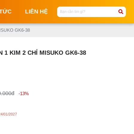
 TỨC
LIÊN HỆ
 MISUKO GK6-38
M
 1 KIM 2 CHỈ MISUKO GK6-38
M
C
NG
M
T
0.000đ
-13%
MA
KI
M
24/01/2027
M
KI
ĐI
T