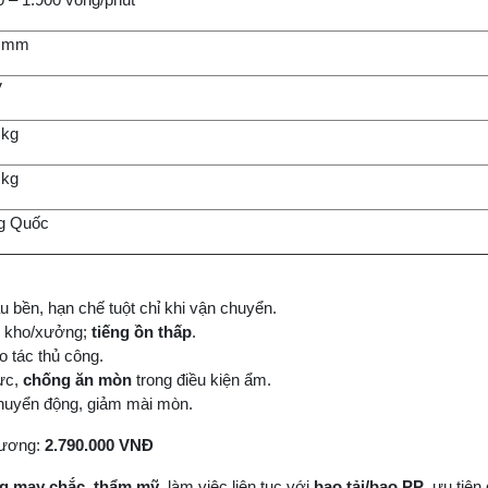
2 mm
V
 kg
 kg
g Quốc
 bền, hạn chế tuột chỉ khi vận chuyển.
g kho/xưởng;
tiếng ồn thấp
.
o tác thủ công.
lực,
chống ăn mòn
trong điều kiện ẩm.
huyển động, giảm mài mòn.
Dương:
2.790.000 VNĐ
 may chắc, thẩm mỹ
, làm việc liên tục với
bao tải/bao PP
, ưu tiên