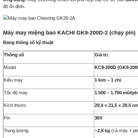
độ ổn định.
Máy may miệng bao KACHI GK9-200D-2 (chạy pin)
Bảng thông số kỹ thuật
Thông số
Giá trị
Model
KC9-200D (GK9-200
Kiểu may
1 kim – 1 chỉ
Tốc độ may
1.500 – 1.700 mũi/ph
Kích thước
29,4 × 21,5 × 28,5 c
Pin
36V
Trọng lượng
~2,8 kg
(cả máy + pin