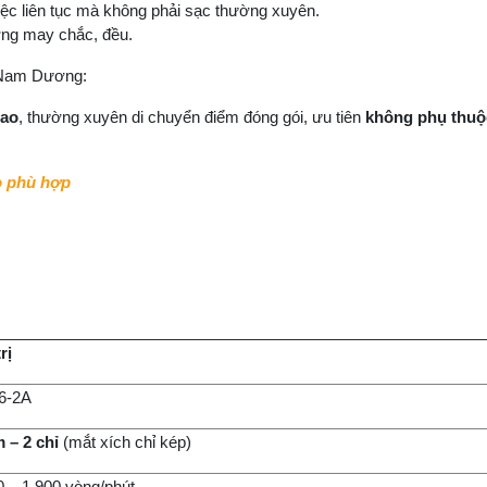
việc liên tục mà không phải sạc thường xuyên.
ờng may chắc, đều.
 Nam Dương:
cao
, thường xuyên di chuyển điểm đóng gói, ưu tiên
không phụ thuộ
o phù hợp
rị
6-2A
m – 2 chỉ
(mắt xích chỉ kép)
0 – 1.900 vòng/phút