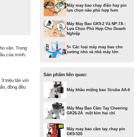
Máy may bao chạy điện hay pin
lựa chọn nào phù hợp hơn
MA
KI
T
Máy May Bao GK9-2 Và NP-7A :
SU
Lựa Chọn Phù Hợp Cho Doanh
Nghiệp
1 
T
5+ Các loại máy may bao cho
kho vận. Trong
xưởng nhỏ và nhà máy lớn
N
cầu của mình.
KI
S
Sản phẩm liên quan:
 triệu tấn với
MA
hắn, đồng đều
Máy khâu miệng bao Siruba AA-6
KI
T
SI
Máy May Bao Cầm Tay Cheering
GK26-2A một kim hai chỉ
MA
KI
ĐI
Máy may bao cầm tay chay pin
T
GK9-520
J