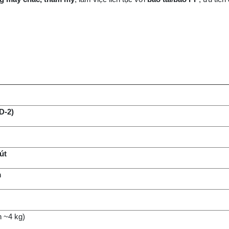
D-2)
út
m
 ~4 kg)