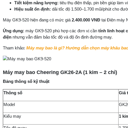
Tiết kiệm năng lượng:
tiêu thụ điện thấp, pin bền giúp làm 
Hiệu suất ổn định:
dải tốc độ 1.500–1.700 mũi/phút cho đư
Máy GK9-520 hiện đang có mức giá
2.400.000 VNĐ
tại Điện máy
Ứng dụng:
máy GK9-520 phù hợp các đơn vị cần
tính linh hoạt 
điện
nhưng vẫn đảm bảo tốc độ và độ ổn định đường may.
Tham khảo:
Máy may bao là gì? Hướng dẫn chọn máy khâu ba
Máy may bao Cheering GK26-2A (1 kim – 2 chỉ)
Bảng thông số kỹ thuật
Thông số
Giá t
Model
GK2
Kiểu may
1 ki
Tốc độ quay
1.70