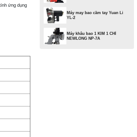
tính ứng dụng
MA
Máy may bao cầm tay Yuan Li
KI
YL-2
ĐI
T
JU
Máy khâu bao 1 KIM 1 CHỈ
NEWLONG NP-7A
MA
KI
M
H
D
MA
KI
L
M
M
KI
V
LI
T