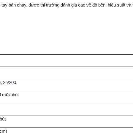
 bán chạy, được thị trường đánh giá cao về độ bền, hiệu suất và 
, 25/200
0 mũi/phút
hút
(cm)