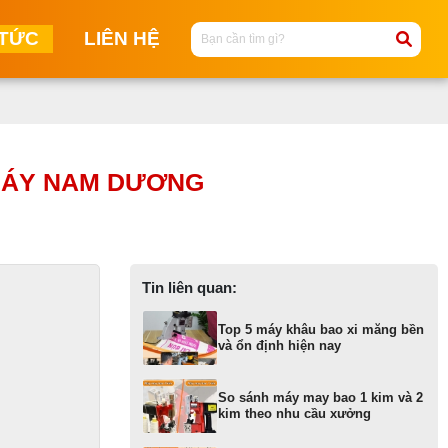
 TỨC
LIÊN HỆ
M
M
 MÁY NAM DƯƠNG
C
NG
M
T
Tin liên quan:
MA
Top 5 máy khâu bao xi măng bền
KI
và ổn định hiện nay
M
M
So sánh máy may bao 1 kim và 2
KI
kim theo nhu cầu xưởng
ĐI
T