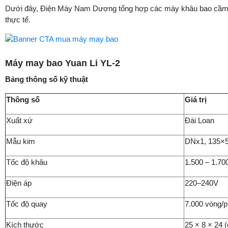
Dưới đây, Điện Máy Nam Dương tổng hợp các máy khâu bao cầm tay
thực tế.
Máy may bao Yuan Li YL-2
Bảng thông số kỹ thuật
Thông số
Giá trị
Xuất xứ
Đài Loan
Mẫu kim
DNx1, 135×5
Tốc độ khâu
1.500 – 1.70
Điện áp
220–240V
Tốc độ quay
7.000 vòng/p
Kích thước
25 × 8 × 24 