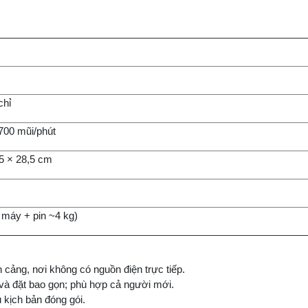
chỉ
.700 mũi/phút
,5 × 28,5 cm
 máy + pin ~4 kg)
 cảng, nơi không có nguồn điện trực tiếp.
ỉ và đặt bao gọn; phù hợp cả người mới.
 kịch bản đóng gói.