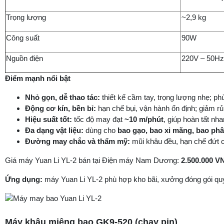
Trọng lượng
~2,9 kg
Công suất
90W
Nguồn điện
220V – 50Hz
Điểm mạnh nổi bật
Nhỏ gọn, dễ thao tác:
thiết kế cầm tay, trọng lượng nhẹ; p
Động cơ kín, bền bỉ:
hạn chế bụi, vận hành ổn định; giảm rủi 
Hiệu suất tốt:
tốc độ may đạt
~10 m/phút
, giúp hoàn tất n
Đa dạng vật liệu:
dùng cho
bao gạo, bao xi măng, bao phâ
Đường may chắc và thẩm mỹ:
mũi khâu đều, hạn chế đứt chỉ
Giá máy Yuan Li YL-2 bán tại Điện máy Nam Dương:
2.500.000 V
Ứng dụng:
máy Yuan Li YL-2 phù hợp kho bãi, xưởng đóng gói quy 
Máy khâu miệng bao GK9-520 (chạy pin)