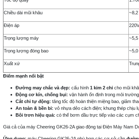
Chiều dài mũi khâu
~8,
Điện áp
220
Trọng lượng máy
~5,5
Trọng lượng đóng bao
~5,0
Xuất xứ
Trun
Điểm mạnh nổi bật
Đường may chắc và đẹp:
cấu hình
1 kim 2 chỉ
cho mũi khâu
Động cơ kín, chống bụi:
vận hành ổn định trong môi trườn
Cắt chỉ tự động:
tăng tốc độ hoàn thiện miệng bao, giảm tha
An toàn & bền bỉ:
vỏ nhựa dẻo cách điện; khung thép chịu 
Bôi trơn hiệu quả:
có thể bơm dầu trực tiếp vào các cụm c
Giá cả của máy Cheering GK26-2A giao động tại Điện Máy Nam 
Ứng dụng:
máy Cheering GK26-2A phù hợp các cơ sở cần
đường