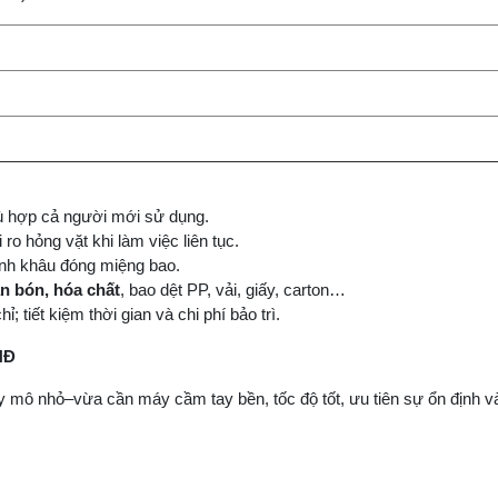
hù hợp cả người mới sử dụng.
ro hỏng vặt khi làm việc liên tục.
hanh khâu đóng miệng bao.
n bón, hóa chất
, bao dệt PP, vải, giấy, carton…
; tiết kiệm thời gian và chi phí bảo trì.
NĐ
mô nhỏ–vừa cần máy cầm tay bền, tốc độ tốt, ưu tiên sự ổn định và 