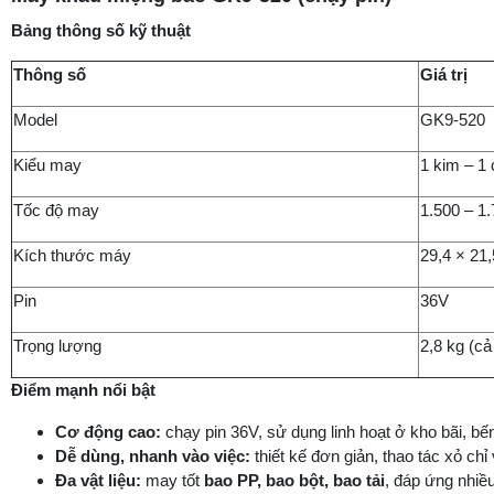
Bảng thông số kỹ thuật
Thông số
Giá trị
Model
GK9-520
Kiểu may
1 kim – 1 
Tốc độ may
1.500 – 1
Kích thước máy
29,4 × 21
Pin
36V
Trọng lượng
2,8 kg (cả
Điểm mạnh nổi bật
Cơ động cao:
chạy pin 36V, sử dụng linh hoạt ở kho bãi, bến
Dễ dùng, nhanh vào việc:
thiết kế đơn giản, thao tác xỏ ch
Đa vật liệu:
may tốt
bao PP, bao bột, bao tải
, đáp ứng nhiều