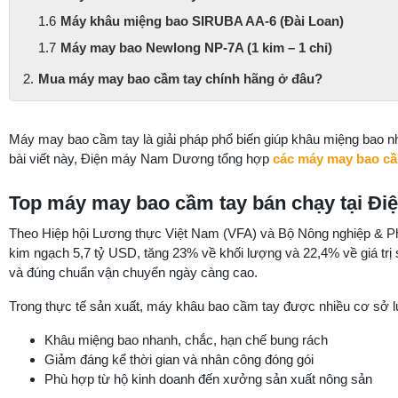
Máy khâu miệng bao SIRUBA AA-6 (Đài Loan)
Máy may bao Newlong NP-7A (1 kim – 1 chỉ)
Mua máy may bao cầm tay chính hãng ở đâu?
Máy may bao cầm tay là giải pháp phổ biến giúp khâu miệng bao nh
bài viết này, Điện máy Nam Dương tổng hợp
các máy may bao cầ
Top máy may bao cầm tay bán chạy tại 
Theo Hiệp hội Lương thực Việt Nam (VFA) và Bộ Nông nghiệp & Phát
kim ngạch 5,7 tỷ USD, tăng 23% về khối lượng và 22,4% về giá trị
và đúng chuẩn vận chuyển ngày càng cao.
Trong thực tế sản xuất, máy khâu bao cầm tay được nhiều cơ sở 
Khâu miệng bao nhanh, chắc, hạn chế bung rách
Giảm đáng kể thời gian và nhân công đóng gói
Phù hợp từ hộ kinh doanh đến xưởng sản xuất nông sản