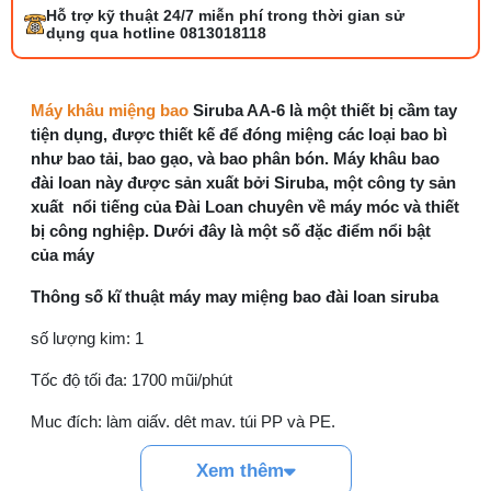
Hỗ trợ kỹ thuật 24/7 miễn phí trong thời gian sử
Bộ phụ trợ kéo vải máy may là gì? Công
dụng qua hotline 0813018118
dụng và cách lắp
27/07/2026 08:20 AM
Máy khâu miệng bao
Siruba AA-6 là một thiết bị cầm tay
Tổng hợp 6 loại kéo cắt vải ngành may
đáng mua
tiện dụng, được thiết kế để đóng miệng các loại bao bì
25/07/2026 09:30 AM
như bao tải, bao gạo, và bao phân bón. Máy khâu bao
đài loan này được sản xuất bởi Siruba, một công ty sản
xuất nổi tiếng của Đài Loan chuyên về máy móc và thiết
Đồng tiền máy may là gì? Hướng dẫn chỉnh
bị công nghiệp. Dưới đây là một số đặc điểm nổi bật
chỉ đúng
của máy
21/07/2026 09:08 AM
Thông số kĩ thuật máy may miệng bao đài loan siruba
Cách vệ sinh máy cắt nhiệt dây đai an toàn,
dễ làm
số lượng kim: 1
08/08/2026 08:58 AM
Tốc độ tối đa: 1700 mũi/phút
Quy trình kiểm vải đầu vào và cách tính
Mục đích: làm giấy, dệt may, túi PP và PE.
điểm lỗi chuẩn
05/08/2026 10:52 AM
Chiều dài mũi khâu: lên tới 7,2 mm
Xem thêm