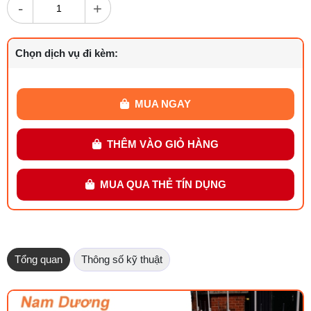
-
+
Chọn dịch vụ đi kèm:
MUA NGAY
THÊM VÀO GIỎ HÀNG
MUA QUA THẺ TÍN DỤNG
Tổng quan
Thông số kỹ thuật