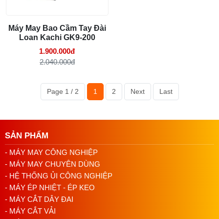
Không sử dụng quá tải: Tránh vận hành máy quá công suất
để duy trì tuổi thọ và hiệu suất của máy.
Máy May Bao Cầm Tay Đài
Loan Kachi GK9-200
1.900.000đ
2.040.000đ
Page 1 / 2
1
2
Next
Last
SẢN PHẨM
- MÁY MAY CÔNG NGHIỆP
- MÁY MAY CHUYÊN DÙNG
- HỆ THỐNG ỦI CÔNG NGHIỆP
- MÁY ÉP NHIỆT - ÉP KEO
- MÁY CẮT DÂY ĐAI
- MÁY CẮT VẢI