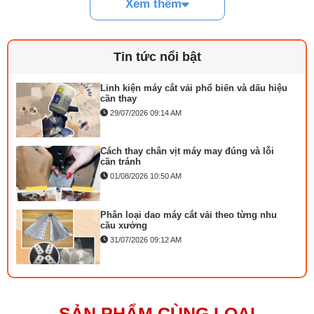
Xem thêm
Cách lắp kim máy vắt sổ đúng chiều tránh
bỏ mũi
03/08/2026 10:22 AM
Tin tức nổi bật
Linh kiện máy cắt vải phổ biến và dấu hiệu
cần thay
29/07/2026 09:14 AM
Cách thay chân vịt máy may đúng và lỗi
cần tránh
01/08/2026 10:50 AM
Thông số kỹ thuật máy may bao
Phân loại dao máy cắt vải theo từng nhu
cầu xưởng
- Mẫu kim: DNx1. 135×5, 25/200
31/07/2026 09:12 AM
- Máy 2 kim 2 chỉ
Mặt nguyệt máy may là gì phân loại và cách
lắp đặt
- Tốc độ khâu của kim: 1500-1700 lần kim/phút
23/07/2026 10:21 AM
SẢN PHẨM CÙNG LOẠI