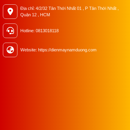
Địa chỉ: 4/2/32 Tân Thới Nhất 01 , P Tân Thới Nhất ,
Quận 12 , HCM
Hotline: 0813018118
============>>>>>>>>>> Xem thêm
:
Máy may bao Đài
Website: https://dienmaynamduong.com
Loan Kachi một kim hai chỉ tại Nam Dương
Hướng dẫn sử dụng máy may bao
Chuẩn bị trước khi sử dụng:
Đặt máy trên một bề mặt cứng và ổn định.
Kiểm tra xem máy có được gắn đúng điện áp
không (thường là 220-240V).
Đảm bảo máy được cắm vào ổ điện an toàn và