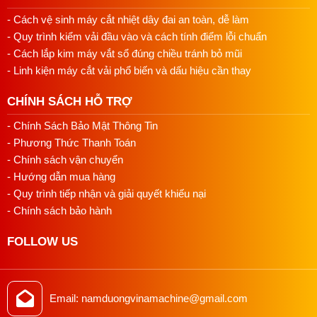
dàng mà không lo kim bị gãy
- Cách vệ sinh máy cắt nhiệt dây đai an toàn, dễ làm
- Quy trình kiểm vải đầu vào và cách tính điểm lỗi chuẩn
- Máy may bao công nghiệp có tốc độ may lên đến 10m mỗi
phút. Vì vậy mang lại cao cho người sử dụng khi giúp cho
- Cách lắp kim máy vắt sổ đúng chiều tránh bỏ mũi
hoàn thành công việc môt cách nhanh chóng, tiết kiệm thời
- Linh kiện máy cắt vải phổ biến và dấu hiệu cần thay
gian, công sức. Thích hợp cho khâu miệng bao xi măng,
bao gạo, bao phân bón, hóa chất,.. Làm bằng đay, giấy, vải,
CHÍNH SÁCH HỖ TRỢ
nhựa, và các loại vải, lưới cho nông nghiệp, thùng carton,…
- Chính Sách Bảo Mật Thông Tin
- Đường khâu miệng bao chắc chắn, thẩm mỹ cao. Đặc biệt
- Phương Thức Thanh Toán
hoạt động rất ổn định ít hư hỏng giúp tiết kiệm tiền bạc và
- Chính sách vận chuyển
thời gian của người sử dụng. Máy là một sản phẩm
- Hướng dẫn mua hàng
- Quy trình tiếp nhận và giải quyết khiếu nại
- Chính sách bảo hành
FOLLOW US
Email: namduongvinamachine@gmail.com