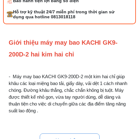
Bảo hành tiện lợi bằng số điện
Bộ phụ trợ kéo vải máy may là gì? Công
Hỗ trợ kỹ thuật 24/7 miễn phí trong thời gian sử
dụng và cách lắp
dụng qua hotline 0813018118
27/07/2026 08:20 AM
Tổng hợp 6 loại kéo cắt vải ngành may
Giới thiệu máy may bao KACHI GK9-
đáng mua
25/07/2026 09:30 AM
200D-2 hai kim hai chỉ
Đồng tiền máy may là gì? Hướng dẫn chỉnh
chỉ đúng
-
Máy may bao KACHI GK9-200D-2 một kim hai chỉ
giúp
21/07/2026 09:08 AM
khâu các loại miệng bao tải, giấy dày, vải dệt 1 cách nhanh
chóng. Đường khâu thẳng, chắc chắn không bị tuột. Máy
Cách vệ sinh máy cắt nhiệt dây đai an toàn,
được thiết kế nhỏ gọn, vừa tay người dùng, dễ dàng và
dễ làm
thuận tiện cho việc di chuyển giữa các địa điểm tăng năng
08/08/2026 08:58 AM
suất lao động .
Quy trình kiểm vải đầu vào và cách tính
điểm lỗi chuẩn
05/08/2026 10:52 AM