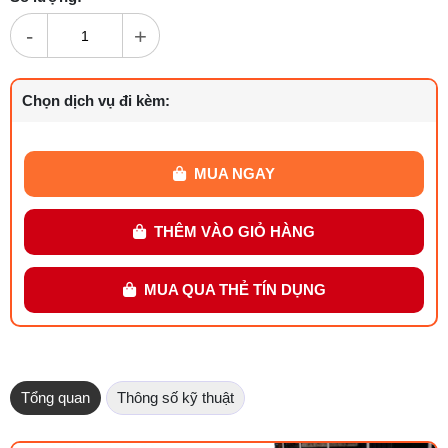
-
+
Chọn dịch vụ đi kèm:
MUA NGAY
THÊM VÀO GIỎ HÀNG
MUA QUA THẺ TÍN DỤNG
Tổng quan
Thông số kỹ thuật