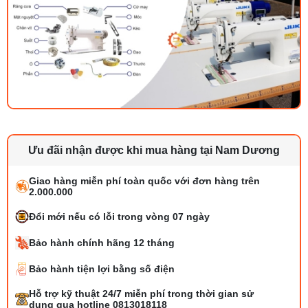
Ưu đãi nhận được khi mua hàng tại Nam Dương
Giao hàng miễn phí toàn quốc với đơn hàng trên
2.000.000
Đổi mới nếu có lỗi trong vòng 07 ngày
Bảo hành chính hãng 12 tháng
Bảo hành tiện lợi bằng số điện
Tổng hợp 6 loại kéo cắt vải ngành may
Hỗ trợ kỹ thuật 24/7 miễn phí trong thời gian sử
đáng mua
dụng qua hotline 0813018118