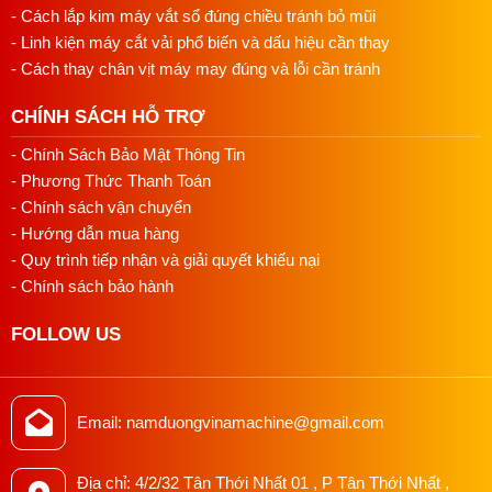
- Cách lắp kim máy vắt sổ đúng chiều tránh bỏ mũi
phút. Vì vậy mang lại cao cho người sử dụng khi giúp cho
hoàn thành công việc môt cách nhanh chóng, tiết kiệm thời
- Linh kiện máy cắt vải phổ biến và dấu hiệu cần thay
gian, công sức. Thích hợp cho khâu miệng bao xi măng,
- Cách thay chân vịt máy may đúng và lỗi cần tránh
bao gạo, bao phân bón, hóa chất,.. Làm bằng đay, giấy, vải,
nhựa, và các loại vải, lưới cho nông nghiệp, thùng carton,…
CHÍNH SÁCH HỖ TRỢ
- Chính Sách Bảo Mật Thông Tin
- Đường khâu miệng bao chắc chắn, thẩm mỹ cao. Đặc biệt
hoạt động rất ổn định ít hư hỏng giúp tiết kiệm tiền bạc và
- Phương Thức Thanh Toán
thời gian của người sử dụng. Máy là một sản phẩm
- Chính sách vận chuyển
- Hướng dẫn mua hàng
- Quy trình tiếp nhận và giải quyết khiếu nại
- Chính sách bảo hành
FOLLOW US
Email: namduongvinamachine@gmail.com
Địa chỉ: 4/2/32 Tân Thới Nhất 01 , P Tân Thới Nhất ,