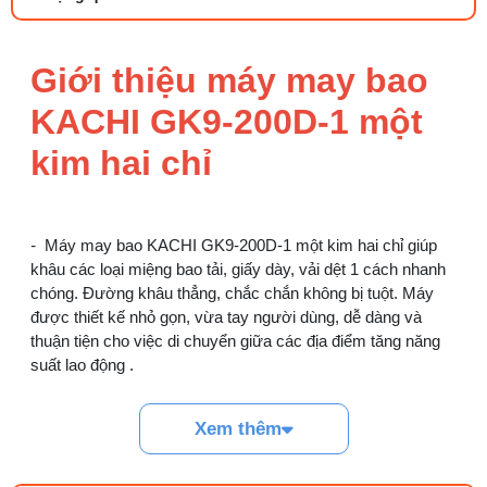
25/07/2026 09:30 AM
Giới thiệu máy may bao
Đồng tiền máy may là gì? Hướng dẫn chỉnh
chỉ đúng
KACHI GK9-200D-1 một
21/07/2026 09:08 AM
kim hai chỉ
Máy vắt sổ Siruba Trung và Đài khác nhau
thế nào
17/07/2026 08:20 AM
-
Máy may bao KACHI GK9-200D-1 một kim hai chỉ giúp
khâu các loại miệng bao tải, giấy dày, vải dệt 1 cách nhanh
Quy trình kiểm vải đầu vào và cách tính
điểm lỗi chuẩn
chóng. Đường khâu thẳng, chắc chắn không bị tuột. Máy
05/08/2026 10:52 AM
được thiết kế nhỏ gọn, vừa tay người dùng, dễ dàng và
thuận tiện cho việc di chuyển giữa các địa điểm tăng năng
suất lao động .
Cách lắp kim máy vắt sổ đúng chiều tránh
bỏ mũi
03/08/2026 10:22 AM
Xem thêm
Linh kiện máy cắt vải phổ biến và dấu hiệu
cần thay