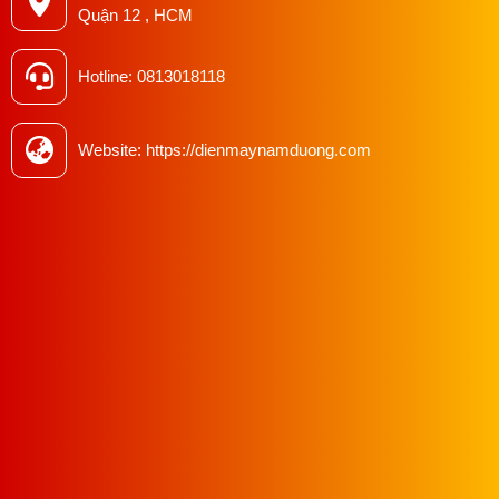
Quận 12 , HCM
Hotline: 0813018118
============>>>>>>>>>> Xem thêm
:
Máy may bao Đài
Loan Kachi một kim một chỉ tại Nam Dương
Website: https://dienmaynamduong.com
Hướng dẫn sử dụng máy may bao
Chuẩn bị trước khi sử dụng:
Đặt máy trên một bề mặt cứng và ổn định.
Kiểm tra xem máy có được gắn đúng điện áp
không (thường là 220-240V).
Đảm bảo máy được cắm vào ổ điện an toàn và
không gần nguồn nước.
Chuẩn bị sợi chỉ: