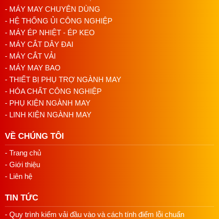
cần thay
- MÁY MAY CHUYÊN DÙNG
29/07/2026 09:14 AM
- HỆ THỐNG ỦI CÔNG NGHIỆP
Ứng dụng của máy khâu bao Đài Loan
- MÁY ÉP NHIỆT - ÉP KEO
- MÁY CẮT DÂY ĐAI
- MÁY CẮT VẢI
Đóng gói nông sản như đóng gói gạo, đóng gói bao
- MÁY MAY BAO
thóc, đóng bao ngô, đóng bao khoai sắn..vv..
- THIẾT BỊ PHỤ TRỢ NGÀNH MAY
Đóng bao linh phụ kiện các loại
- HÓA CHẤT CÔNG NGHIỆP
Đóng gói bao bì các loại: bao xi măng, đóng bao thực
- PHỤ KIỆN NGÀNH MAY
phẩm gia súc, phân bón, đóng gói bột, hóa chất..
Ngoài ra máy may bao công nghiệp còn có thể may
- LINH KIỆN NGÀNH MAY
các sản phẩm như khâu giày dép, khâu phông bạt,
VỀ CHÚNG TÔI
khâu túi các loại…
- Trang chủ
- Máy có kích thước nhỏ gọn, chỉ nặng khoảng 3 kg nên rất
- Giới thiệu
dễ cầm, phụ nữ cũng có thể thao tác dễ dàng. Máy có động
cơ kín, chống bụi an toàn. Chân vịt và mũi kim của máy
- Liên hệ
thiết kế chắc chắn, giúp cho quá trình khâu các loại bao dễ
TIN TỨC
dàng mà không lo kim bị gãy
- Quy trình kiểm vải đầu vào và cách tính điểm lỗi chuẩn
- Máy may bao công nghiệp có tốc độ may lên đến 10m mỗi