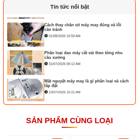
29/07/2026 09:14 AM
Tin tức nổi bật
Cách thay chân vịt máy may đúng và lỗi
cần tránh
01/08/2026 10:50 AM
Phân loại dao máy cắt vải theo từng nhu
cầu xưởng
31/07/2026 09:12 AM
Thông số kỹ thuật máy may bao
Mặt nguyệt máy may là gì phân loại và cách
lắp đặt
23/07/2026 10:21 AM
- Mẫu kim: DNx1. 135×5, 25/200
Bộ phụ trợ kéo vải máy may là gì? Công
- Tốc độ khâu của kim: 1500-1700 lần kim/phút
dụng và cách lắp
27/07/2026 08:20 AM
SẢN PHẨM CÙNG LOẠI
- Điện áp : 220-240V
- Tốc độ quay: 7000r/m
Tổng hợp 6 loại kéo cắt vải ngành may
đáng mua