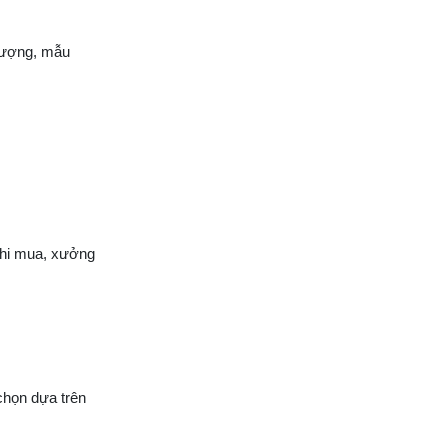
MA
 lượng, mẫu
KI
T
DÀ
M
M
C
D
KA
MÁ
 khi mua, xưởng
)
M
LẬ
TR
VẮ
C
chọn dựa trên
NG