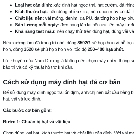
Loại hạt cần đính:
xác định hạt ngọc trai, hạt cườm, đá rhine
Kích thước hạt:
nếu dùng nhiều size, nên chọn máy có dải h
Chất liệu nền:
vải mỏng, denim, da PU, da tổng hợp hay phụ
Sản lượng mỗi ngày:
đơn hàng lặp lại nên ưu tiên máy tự đ
Khả năng test mẫu:
nên chạy thử trên đúng hạt, đúng vải v
Nếu xưởng làm đá trang trí nhỏ, dòng
3502G
sẽ hợp hơn vì hỗ trợ
hơn, dòng
3520
sẽ phù hợp hơn với tốc độ
250–480 hạt/phút
.
Lời khuyên của Nam Dương là không nên chọn máy chỉ vì thông số
bảo trì và có kỹ thuật hỗ trợ khi cần.
Cách sử dụng máy đính hạt đá cơ bản
Để sử dụng máy đính ngọc trai ổn định, anh/chị nên bắt đầu bằng
hạt, vải và lực đính.
Các bước cơ bản gồm:
Bước 1: Chuẩn bị hạt và vật liệu
Chọn đúng loại hạt, kích thước hạt và chất liệu cần đính. Với vải 