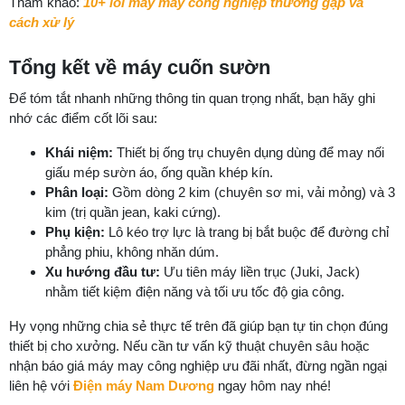
Tham khảo:
10+ lỗi máy may công nghiệp thường gặp và
cách xử lý
Tổng kết về máy cuốn sườn
Để tóm tắt nhanh những thông tin quan trọng nhất, bạn hãy ghi
nhớ các điểm cốt lõi sau:
Khái niệm:
Thiết bị ống trụ chuyên dụng dùng để may nối
giấu mép sườn áo, ống quần khép kín.
Phân loại:
Gồm dòng 2 kim (chuyên sơ mi, vải mỏng) và 3
kim (trị quần jean, kaki cứng).
Phụ kiện:
Lô kéo trợ lực là trang bị bắt buộc để đường chỉ
phẳng phiu, không nhăn dúm.
Xu hướng đầu tư:
Ưu tiên máy liền trục (Juki, Jack)
nhằm tiết kiệm điện năng và tối ưu tốc độ gia công.
Hy vọng những chia sẻ thực tế trên đã giúp bạn tự tin chọn đúng
thiết bị cho xưởng. Nếu cần tư vấn kỹ thuật chuyên sâu hoặc
nhận báo giá máy may công nghiệp ưu đãi nhất, đừng ngần ngại
liên hệ với
Điện máy Nam Dương
ngay hôm nay nhé!