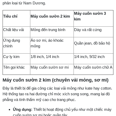
phân loại từ Nam Dương.
Máy cuốn sườn 3
Tiêu chí
Máy cuốn sườn 2 kim
kim
Chất liệu vải
Mỏng đến trung bình
Dày và rất cứng
Ứng dụng
Áo sơ mi, áo khoác
Quần jean, đồ bảo hộ
chính
mỏng
Cự ly kim
1/8 inch, 1/4 inch
1/4 inch, 9/32 inch
Tên gọi khác
Máy cuốn sườn sơ mi
Máy cuốn sườn chữ A
Máy cuốn sườn 2 kim (chuyên vải mỏng, sơ mi)
Đây là thiết bị để gia công các loại vải mỏng như kate hay cotton.
Hệ thống tạo ra hai đường chỉ móc xích song song, mang lại độ
phẳng và tính thẩm mỹ cao cho trang phục.
Ứng dụng:
Thiết bị hoạt động chủ yếu như một chiếc máy
cuốn sườn sơ mi hoặc quần tây.