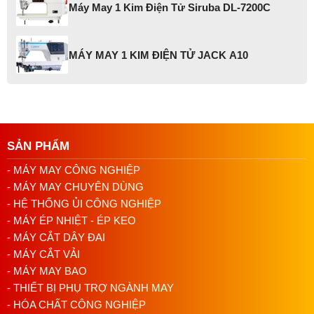
Máy May 1 Kim Điện Tử Siruba DL-7200C
MÁY MAY 1 KIM ĐIỆN TỬ JACK A10
SẢN PHẨM
- MÁY MAY CÔNG NGHIỆP
- MÁY MAY CHUYÊN DÙNG
- HỆ THỐNG ỦI CÔNG NGHIỆP
- MÁY ÉP NHIỆT - ÉP KEO
- MÁY CẮT DÂY ĐAI
- MÁY CẮT VẢI
- MÁY MAY BAO
- THIẾT BỊ PHỤ TRỢ NGÀNH MAY
- HÓA CHẤT CÔNG NGHIỆP