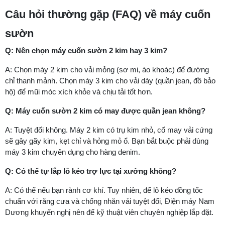
Câu hỏi thường gặp (FAQ) về máy cuốn
sườn
Q: Nên chọn máy cuốn sườn 2 kim hay 3 kim?
A: Chọn máy 2 kim cho vải mỏng (sơ mi, áo khoác) để đường
chỉ thanh mảnh. Chọn máy 3 kim cho vải dày (quần jean, đồ bảo
hộ) để mũi móc xích khỏe và chịu tải tốt hơn.
Q: Máy cuốn sườn 2 kim có may được quần jean không?
A: Tuyệt đối không. Máy 2 kim có trụ kim nhỏ, cố may vải cứng
sẽ gây gãy kim, kẹt chỉ và hỏng mỏ ổ. Bạn bắt buộc phải dùng
máy 3 kim chuyên dụng cho hàng denim.
Q: Có thể tự lắp lô kéo trợ lực tại xưởng không?
A: Có thể nếu bạn rành cơ khí. Tuy nhiên, để lô kéo đồng tốc
chuẩn với răng cưa và chống nhăn vải tuyệt đối, Điện máy Nam
Dương khuyến nghị nên để kỹ thuật viên chuyên nghiệp lắp đặt.