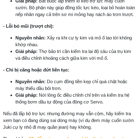
Giải pháp:
Bắt buộc lắp thêm lô kéo trợ lực máy cuốn
sườn. Bộ phận này giúp đồng tốc lực kéo, loại bỏ hoàn toàn
nếp nhăn ngay cả trên sơ mi mỏng hay nách áo trơn trượt.
- Lỗi bỏ mũi (trượt chỉ):
Nguyên nhân:
Xảy ra khi cự ly kim và mỏ ổ lao tới không
khớp nhau.
Giải pháp:
Thợ bảo trì cần kiểm tra lại độ sâu của trụ kim
và điều chỉnh khoảng cách giữa kim với mỏ ổ.
- Chỉ bị căng hoặc đứt liên tục:
Nguyên nhân:
Do cụm đồng tiền kẹp chỉ quá chặt hoặc
máy thiếu dầu bôi trơn.
Giải pháp:
Nới lỏng ốc điều chỉnh chỉ trên và kiểm tra hệ
thống bơm dầu tự động của động cơ Servo.
Nếu đã lắp bộ trợ lực nhưng đường may vẫn cộm, hãy kiểm tra
xem bạn có đang dùng sai dòng máy (ví dụ đem máy cuốn sườn
Juki cự ly nhỏ đi may quần jean) hay không.