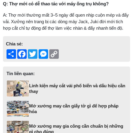
Q: Thợ mới có dễ thao tác với máy ống trụ không?
A: Thợ mới thường mất 3–5 ngày để quen nhịp cuộn mép và đẩy
vải. Xưởng nên trang bị các dòng máy Jack, Juki đời mới tích
hợp cắt chỉ tự động để thợ làm việc nhàn & đẩy nhanh tiến độ.
Chia sẻ:
Share
Facebook
Twitter
Messenger
Copy
Link
Tin liên quan:
Linh kiện máy cắt vải phổ biến và dấu hiệu cần
thay
Mở xưởng may cần giấy tờ gì để hợp pháp
hóa
Mở xưởng may gia công cần chuẩn bị những
gì cho đúng