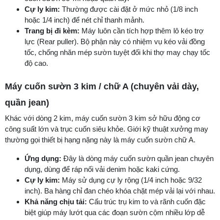
Cự ly kim:
Thường được cài đặt ở mức nhỏ (1/8 inch
hoặc 1/4 inch) để nét chỉ thanh mảnh.
Trang bị đi kèm:
Máy luôn cần tích hợp thêm lô kéo trợ
lực (Rear puller). Bộ phận này có nhiệm vụ kéo vải đồng
tốc, chống nhăn mép sườn tuyệt đối khi thợ may chạy tốc
độ cao.
Máy cuốn sườn 3 kim / chữ A (chuyên vải dày,
quần jean)
Khác với dòng 2 kim, máy cuốn sườn 3 kim sở hữu động cơ
công suất lớn và trục cuốn siêu khỏe. Giới kỹ thuật xưởng may
thường gọi thiết bị hạng nặng này là máy cuốn sườn chữ A.
Ứng dụng:
Đây là dòng máy cuốn sườn quần jean chuyên
dụng, dùng để ráp nối vải denim hoặc kaki cứng.
Cự ly kim:
Máy sử dụng cự ly rộng (1/4 inch hoặc 9/32
inch). Ba hàng chỉ đan chéo khóa chặt mép vải lại với nhau.
Khả năng chịu tải:
Cấu trúc trụ kim to và rãnh cuốn đặc
biệt giúp máy lướt qua các đoạn sườn cộm nhiều lớp dễ