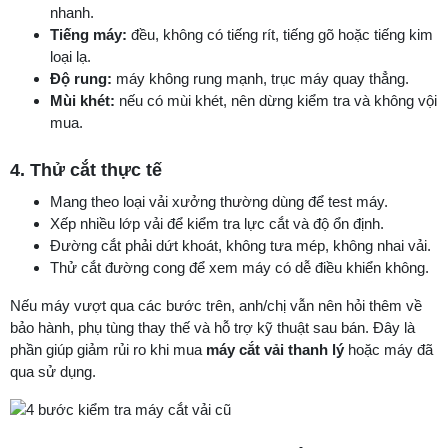
nhanh.
Tiếng máy:
đều, không có tiếng rít, tiếng gõ hoặc tiếng kim
loại lạ.
Độ rung:
máy không rung mạnh, trục máy quay thẳng.
Mùi khét:
nếu có mùi khét, nên dừng kiểm tra và không vội
mua.
4. Thử cắt thực tế
Mang theo loại vải xưởng thường dùng để test máy.
Xếp nhiều lớp vải để kiểm tra lực cắt và độ ổn định.
Đường cắt phải dứt khoát, không tưa mép, không nhai vải.
Thử cắt đường cong để xem máy có dễ điều khiển không.
Nếu máy vượt qua các bước trên, anh/chị vẫn nên hỏi thêm về
bảo hành, phụ tùng thay thế và hỗ trợ kỹ thuật sau bán. Đây là
phần giúp giảm rủi ro khi mua
máy cắt vải thanh lý
hoặc máy đã
qua sử dụng.