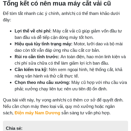
Tổng kết có nên mua máy cắt vải cũ
Để tóm tắt nhanh các ý chính, anh/chị có thể tham khảo dưới
đây:
Lợi thế về chi phí:
Máy cắt vải cũ giúp giảm vốn đầu tư
ban đầu và dễ tiếp cận dòng máy tốt hơn.
Hiệu quả tùy tình trạng máy:
Motor, lưỡi dao và bộ mài
dao còn tốt vẫn đáp ứng nhu cầu cắt cơ bản.
Rủi ro cần tính trước:
An toàn điện, hao mòn linh kiện và
chi phí sửa chữa có thể làm giảm lợi ích ban đầu.
Cần kiểm tra kỹ:
Nên xem ngoại hình, hệ thống cắt, khả
năng vận hành và thử cắt thực tế.
Chọn theo nhu cầu xưởng:
Máy cũ hợp với nhu cầu vừa
phải; xưởng chạy liên tục nên ưu tiên độ ổn định.
Qua bài viết này, hy vọng anh/chị có thêm cơ sở để quyết định.
Nếu cần chọn máy theo loại vải, quy mô xưởng hoặc ngân
sách,
Điện máy Nam Dương
sẵn sàng tư vấn phù hợp.
Chia sẻ: