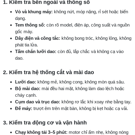
1. Kiểm tra bên ngoài và thông số
Vỏ và khung máy:
không nứt, móp nặng, rỉ sét hoặc biến
dạng.
Tem thông số:
còn rõ model, điện áp, công suất và nguồn
gốc máy.
Dây điện và công tắc:
không bong tróc, không lỏng, không
phát tia lửa.
Tấm chắn lưỡi dao:
còn đủ, lắp chắc và không cạ vào
dao.
2. Kiểm tra hệ thống cắt và mài dao
Lưỡi dao:
không mẻ, không cong, không mòn quá sâu.
Bộ mài dao:
mài đều hai mặt, không làm dao lệch hoặc
cháy cạnh.
Cụm dao và trục dao:
không rơ lắc khi xoay nhẹ bằng tay.
Đế máy:
trượt êm trên mặt bàn, không bị kẹt hoặc cạ vải.
3. Kiểm tra động cơ và vận hành
Chạy không tải 3–5 phút:
motor chỉ ấm nhẹ, không nóng