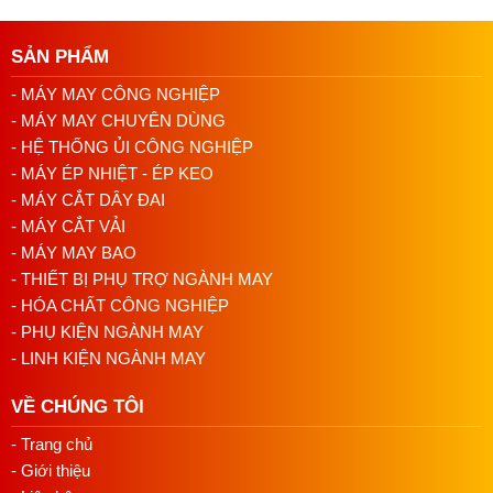
SẢN PHẨM
- MÁY MAY CÔNG NGHIỆP
- MÁY MAY CHUYÊN DÙNG
- HỆ THỐNG ỦI CÔNG NGHIỆP
- MÁY ÉP NHIỆT - ÉP KEO
- MÁY CẮT DÂY ĐAI
- MÁY CẮT VẢI
- MÁY MAY BAO
- THIẾT BỊ PHỤ TRỢ NGÀNH MAY
- HÓA CHẤT CÔNG NGHIỆP
- PHỤ KIỆN NGÀNH MAY
- LINH KIỆN NGÀNH MAY
VỀ CHÚNG TÔI
- Trang chủ
- Giới thiệu