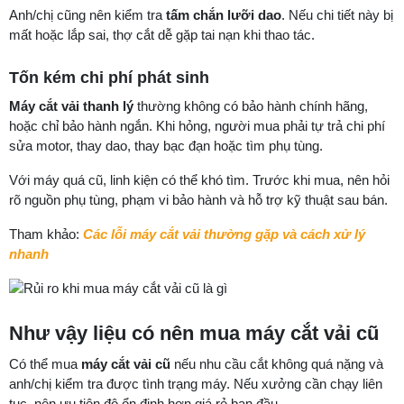
Anh/chị cũng nên kiểm tra
tấm chắn lưỡi dao
. Nếu chi tiết này bị
mất hoặc lắp sai, thợ cắt dễ gặp tai nạn khi thao tác.
Tốn kém chi phí phát sinh
Máy cắt vải thanh lý
thường không có bảo hành chính hãng,
hoặc chỉ bảo hành ngắn. Khi hỏng, người mua phải tự trả chi phí
sửa motor, thay dao, thay bạc đạn hoặc tìm phụ tùng.
Với máy quá cũ, linh kiện có thể khó tìm. Trước khi mua, nên hỏi
rõ nguồn phụ tùng, phạm vi bảo hành và hỗ trợ kỹ thuật sau bán.
Tham khảo:
Các lỗi máy cắt vải thường gặp và cách xử lý
nhanh
Như vậy liệu có nên mua máy cắt vải cũ
Có thể mua
máy cắt vải cũ
nếu nhu cầu cắt không quá nặng và
anh/chị kiểm tra được tình trạng máy. Nếu xưởng cần chạy liên
tục, nên ưu tiên độ ổn định hơn giá rẻ ban đầu.