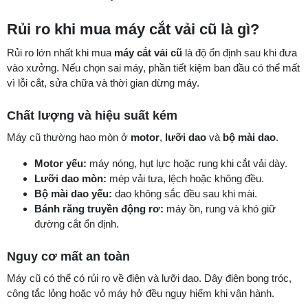
Rủi ro khi mua máy cắt vải cũ là gì?
Rủi ro lớn nhất khi mua
máy cắt vải cũ
là độ ổn định sau khi đưa
vào xưởng. Nếu chọn sai máy, phần tiết kiệm ban đầu có thể mất
vì lỗi cắt, sửa chữa và thời gian dừng máy.
Chất lượng và hiệu suất kém
Máy cũ thường hao mòn ở
motor
,
lưỡi dao
và
bộ mài dao
.
Motor yếu:
máy nóng, hụt lực hoặc rung khi cắt vải dày.
Lưỡi dao mòn:
mép vải tưa, lệch hoặc không đều.
Bộ mài dao yếu:
dao không sắc đều sau khi mài.
Bánh răng truyền động rơ:
máy ồn, rung và khó giữ
đường cắt ổn định.
Nguy cơ mất an toàn
Máy cũ có thể có rủi ro về điện và lưỡi dao. Dây điện bong tróc,
công tắc lỏng hoặc vỏ máy hở đều nguy hiểm khi vận hành.