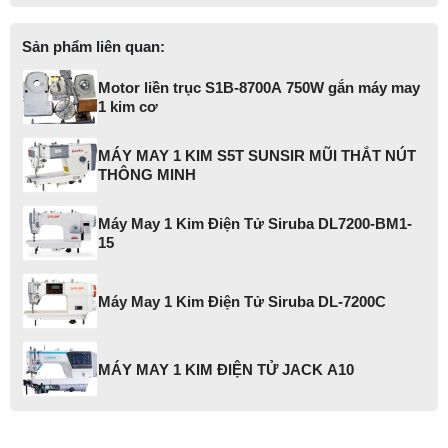
Sản phẩm liên quan:
Motor liền trục S1B-8700A 750W gắn máy may
1 kim cơ
MÁY MAY 1 KIM S5T SUNSIR MŨI THẮT NÚT
THÔNG MINH
Máy May 1 Kim Điện Tử Siruba DL7200-BM1-
15
Máy May 1 Kim Điện Tử Siruba DL-7200C
MÁY MAY 1 KIM ĐIỆN TỬ JACK A10