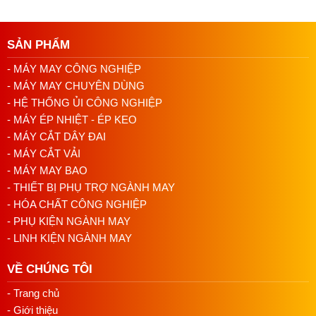
SẢN PHẨM
- MÁY MAY CÔNG NGHIỆP
- MÁY MAY CHUYÊN DÙNG
- HỆ THỐNG ỦI CÔNG NGHIỆP
- MÁY ÉP NHIỆT - ÉP KEO
- MÁY CẮT DÂY ĐAI
- MÁY CẮT VẢI
- MÁY MAY BAO
- THIẾT BỊ PHỤ TRỢ NGÀNH MAY
- HÓA CHẤT CÔNG NGHIỆP
- PHỤ KIỆN NGÀNH MAY
- LINH KIỆN NGÀNH MAY
VỀ CHÚNG TÔI
- Trang chủ
- Giới thiệu