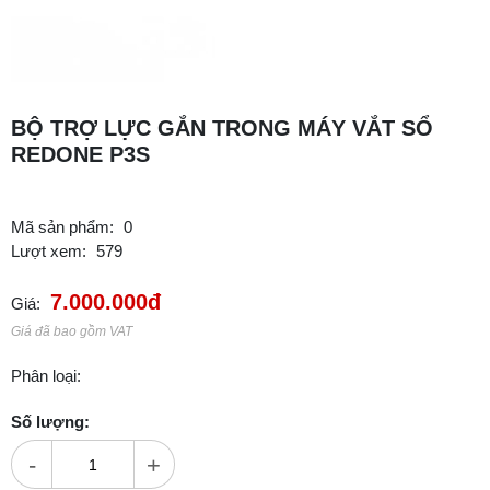
BỘ TRỢ LỰC GẮN TRONG MÁY VẮT SỔ
REDONE P3S
Mã sản phẩm:
0
Lượt xem:
579
7.000.000đ
Giá:
Giá đã bao gồm VAT
Phân loại:
Số lượng:
-
+