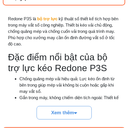
27/07/2026 08:20 AM
Tổng hợp 6 loại kéo cắt vải ngành may
Redone P3S là
bộ trợ lực
kỹ thuật số thiết kế tích hợp bên
đáng mua
trong máy vắt sổ công nghiệp. Thiết bị kéo vải chủ động,
25/07/2026 09:30 AM
chống quăng mép và chống cuốn vải trong quá trình may.
Phù hợp cho xưởng may cần ổn định đường vắt sổ ở tốc
độ cao.
Đồng tiền máy may là gì? Hướng dẫn chỉnh
chỉ đúng
Đặc điểm nổi bật của bộ
21/07/2026 09:08 AM
trợ lực kéo Redone P3S
Cách vệ sinh máy cắt nhiệt dây đai an toàn,
dễ làm
Chống quăng mép vải hiệu quả: Lực kéo ổn định từ
08/08/2026 08:58 AM
bên trong giúp mép vải không bị cuộn hoặc gấp khi
may vắt sổ.
Quy trình kiểm vải đầu vào và cách tính
Gắn trong máy, không chiếm diện tích ngoài: Thiết kế
điểm lỗi chuẩn
tích hợp giữ nguyên không gian làm việc trên bàn
05/08/2026 10:52 AM
may.
Xem thêm
Đồng bộ tốc độ theo máy vắt sổ: Tự điều chỉnh theo
Cách lắp kim máy vắt sổ đúng chiều tránh
tốc độ máy, không cần chỉnh tay khi tăng giảm tốc.
bỏ mũi