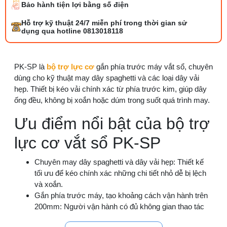
Bảo hành tiện lợi bằng số điện
Tổng hợp 6 loại kéo cắt vải ngành may
Hỗ trợ kỹ thuật 24/7 miễn phí trong thời gian sử
đáng mua
dụng qua hotline 0813018118
25/07/2026 09:30 AM
Đồng tiền máy may là gì? Hướng dẫn chỉnh
PK-SP là
bộ trợ lực cơ
gắn phía trước máy vắt sổ, chuyên
chỉ đúng
dùng cho kỹ thuật may dây spaghetti và các loại dây vải
21/07/2026 09:08 AM
hẹp. Thiết bị kéo vải chính xác từ phía trước kim, giúp dây
ống đều, không bị xoắn hoặc dúm trong suốt quá trình may.
Máy vắt sổ Siruba Trung và Đài khác nhau
Ưu điểm nổi bật của bộ trợ
thế nào
17/07/2026 08:20 AM
lực cơ vắt sổ PK-SP
Quy trình kiểm vải đầu vào và cách tính
Chuyên may dây spaghetti và dây vải hẹp: Thiết kế
điểm lỗi chuẩn
tối ưu để kéo chính xác những chi tiết nhỏ dễ bị lệch
05/08/2026 10:52 AM
và xoắn.
Gắn phía trước máy, tạo khoảng cách vận hành trên
Cách lắp kim máy vắt sổ đúng chiều tránh
200mm: Người vận hành có đủ không gian thao tác
bỏ mũi
khi may chi tiết nhỏ.
03/08/2026 10:22 AM