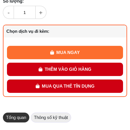
Số lượng:
-
+
Chọn dịch vụ đi kèm:
MUA NGAY
THÊM VÀO GIỎ HÀNG
MUA QUA THẺ TÍN DỤNG
Tổng quan
Thông số kỹ thuật