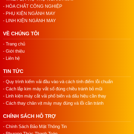
Bảo hành minh bạch, có đội kỹ thuật hỗ trợ sau bán
- HÓA CHẤT CÔNG NGHIỆP
hàng khi cần.
- PHỤ KIỆN NGÀNH MAY
Liên hệ ngay để được tư vấn chi tiết và báo giá tốt nhất.
- LINH KIỆN NGÀNH MAY
Hotline/Zalo: 0813018118
VỀ CHÚNG TÔI
Email:
namduongvinamachine@gmail.com
- Trang chủ
Địa chỉ: 4/2/32 Tân Thới Nhất 01, P. Tân Thới Nhất,
- Giới thiệu
Quận 12, HCM
- Liên hệ
TIN TỨC
- Quy trình kiểm vải đầu vào và cách tính điểm lỗi chuẩn
- Cách lắp kim máy vắt sổ đúng chiều tránh bỏ mũi
- Linh kiện máy cắt vải phổ biến và dấu hiệu cần thay
- Cách thay chân vịt máy may đúng và lỗi cần tránh
CHÍNH SÁCH HỖ TRỢ
- Chính Sách Bảo Mật Thông Tin
- Phương Thức Thanh Toán