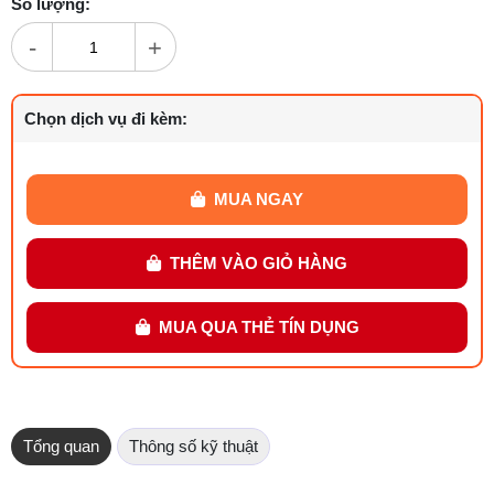
Số lượng:
-
+
Chọn dịch vụ đi kèm:
MUA NGAY
THÊM VÀO GIỎ HÀNG
MUA QUA THẺ TÍN DỤNG
Tổng quan
Thông số kỹ thuật