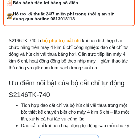
Tổng hợp 6 loại kéo cắt vải ngành may
Bảo hành tiện lợi bằng số điện
đáng mua
25/07/2026 09:30 AM
Hỗ trợ kỹ thuật 24/7 miễn phí trong thời gian sử
dụng qua hotline 0813018118
Đồng tiền máy may là gì? Hướng dẫn chỉnh
chỉ đúng
21/07/2026 09:08 AM
S2146TK-740 là
bộ phụ trợ cắt chỉ
khí nén tích hợp hai
chức năng trên máy 4 kim 6 chỉ công nghiệp: dao cắt chỉ tự
động và hút chỉ vải thừa bằng hơi. Gắn trực tiếp lên máy 4
Máy vắt sổ Siruba Trung và Đài khác nhau
kim 6 chỉ, hoạt động đồng bộ theo nhịp may – giảm thao tác
thế nào
thủ công và giữ cụm kim sạch trong suốt ca.
17/07/2026 08:20 AM
Ưu điểm nổi bật của bộ cắt chỉ tự động
Quy trình kiểm vải đầu vào và cách tính
điểm lỗi chuẩn
S2146TK-740
05/08/2026 10:52 AM
Tích hợp dao cắt chỉ và bộ hút chỉ vải thừa trong một
bộ: thiết kế chuyên biệt cho máy 4 kim 6 chỉ – lắp một
Cách lắp kim máy vắt sổ đúng chiều tránh
bỏ mũi
lần, xử lý cả hai tác vụ cùng lúc
03/08/2026 10:22 AM
Dao cắt chỉ khí nén hoạt động tự động sau mỗi chu kỳ
may: cắt gọn đúng vị trí, không cần công nhân dùng