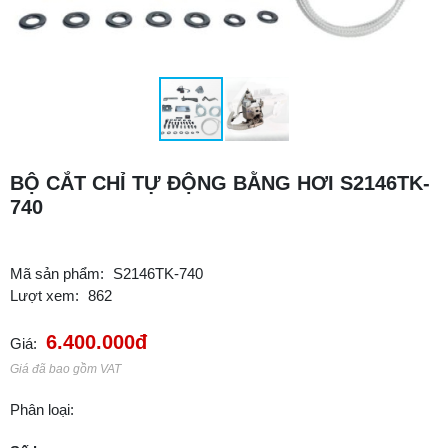
BỘ CẮT CHỈ TỰ ĐỘNG BẰNG HƠI S2146TK-
740
Mã sản phẩm:
S2146TK-740
Lượt xem:
862
6.400.000đ
Giá:
Giá đã bao gồm VAT
Phân loại: