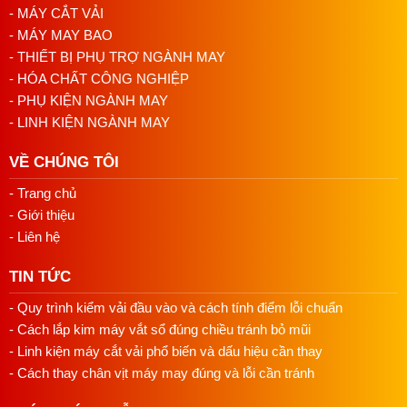
- MÁY CẮT VẢI
Liên hệ ngay để được tư vấn chi tiết và báo giá tốt nhất.
- MÁY MAY BAO
Hotline/Zalo: 0813018118
- THIẾT BỊ PHỤ TRỢ NGÀNH MAY
Email: namduongvinamachine@gmail.com
- HÓA CHẤT CÔNG NGHIỆP
Địa chỉ: 4/2/32 Tân Thới Nhất 01, P. Tân Thới Nhất,
- PHỤ KIỆN NGÀNH MAY
Quận 12, HCM
- LINH KIỆN NGÀNH MAY
VỀ CHÚNG TÔI
- Trang chủ
- Giới thiệu
- Liên hệ
TIN TỨC
- Quy trình kiểm vải đầu vào và cách tính điểm lỗi chuẩn
- Cách lắp kim máy vắt sổ đúng chiều tránh bỏ mũi
- Linh kiện máy cắt vải phổ biến và dấu hiệu cần thay
- Cách thay chân vịt máy may đúng và lỗi cần tránh