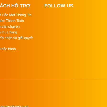
C
SÁCH HỖ TRỢ
FOLLOW US
C
NG
h Bảo Mật Thông Tin
hức Thanh Toán
T
đắt
C
h vận chuyển
NG
n mua hàng
iếp nhận và giải quyết
ỦI
G
h bảo hành
NỒ
HƠ
Đ
C
 cho
NG
HƠ
C
NG
M
ÉP
enmaynamduong.com