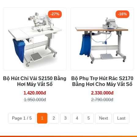
-27%
-16%
Bộ Hút Chỉ Vải S2150 Bằng
Bộ Phụ Trợ Hút Rác S2170
Hơi Máy Vắt Sổ
Bằng Hơi Cho Máy Vắt Sổ
1.420.000đ
2.330.000đ
1.950.000đ
2.790.000đ
Page 1 / 5
1
2
3
4
5
Next
Last
g hợp nào?