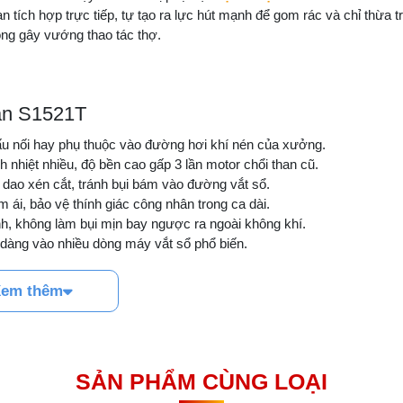
 tích hợp trực tiếp, tự tạo ra lực hút mạnh để gom rác và chỉ thừa t
ng gây vướng thao tác thợ.
han S1521T
ấu nối hay phụ thuộc vào đường hơi khí nén của xưởng.​
 nhiệt nhiều, độ bền cao gấp 3 lần motor chổi than cũ.​
 dao xén cắt, tránh bụi bám vào đường vắt sổ.
m ái, bảo vệ thính giác công nhân trong ca dài.​
anh, không làm bụi mịn bay ngược ra ngoài không khí.​
ễ dàng vào nhiều dòng máy vắt sổ phổ biến.
4 kim
em thêm
SẢN PHẨM CÙNG LOẠI