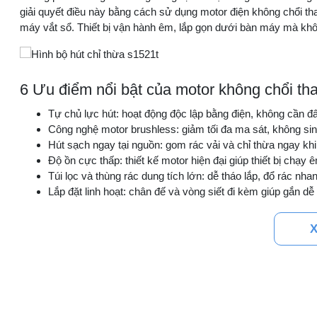
giải quyết điều này bằng cách sử dụng motor điện không chổi than
máy vắt sổ. Thiết bị vận hành êm, lắp gọn dưới bàn máy mà khô
6 Ưu điểm nổi bật của motor không chổi t
Tự chủ lực hút: hoạt động độc lập bằng điện, không cần đ
Công nghệ motor brushless: giảm tối đa ma sát, không sinh
Hút sạch ngay tại nguồn: gom rác vải và chỉ thừa ngay khi
Độ ồn cực thấp: thiết kế motor hiện đại giúp thiết bị chạy ê
Túi lọc và thùng rác dung tích lớn: dễ tháo lắp, đổ rác nh
Lắp đặt linh hoạt: chân đế và vòng siết đi kèm giúp gắn d
Tham khảo:
Bộ hút chỉ S1546 motor không chổi than Kansai 
X
Bảng thông số kỹ thuật bộ hút rác S1521T
Thông số
Chi tiết