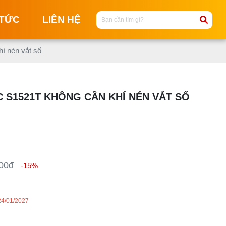
 TỨC
LIÊN HỆ
hí nén vắt sổ
M
M
 S1521T KHÔNG CẦN KHÍ NÉN VẮT SỔ
C
NG
M
T
MA
00đ
-15%
KI
M
M
24/01/2027
KI
ĐI
T