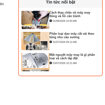
Tin tức nổi bật
rên
MA
Cách thay chân vịt máy may
KI
đúng và lỗi cần tránh
T
01/08/2026 10:50 AM
DÀ
M
Phân loại dao máy cắt vải theo
M
từng nhu cầu xưởng
C
31/07/2026 09:12 AM
D
KA
Mặt nguyệt máy may là gì phân
MÁ
loại và cách lắp đặt
)
23/07/2026 10:21 AM
M
LẬ
Bộ phụ trợ kéo vải máy may là
TR
gì? Công dụng và cách lắp
27/07/2026 08:20 AM
VẮ
C
Tổng hợp 6 loại kéo cắt vải
NG
ngành may đáng mua
25/07/2026 09:30 AM