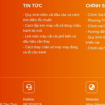
TIN TỨC
CHÍNH 
o các xưởng sử dụng máy vắt sổ nhưng hạn chế về hạ tầng khí nén.
- Quy trình kiểm vải đầu vào và cách
- Chính Sác
tính điểm lỗi chuẩn
- Phương T
rác độc lập, cắm điện dùng ngay mà không phải đầu tư máy nén khí 
- Cách lắp kim máy vắt sổ đúng chiều
- Chính sác
tránh bỏ mũi
- Hướng dẫ
ộ cao, tạo xơ vải liên tục và cần đường chỉ phải sạch hoàn toàn.​
- Linh kiện máy cắt vải phổ biến và
- Quy trình t
ng chổi than giúp máy chạy êm, phù hợp không gian xưởng khép kín.​
dấu hiệu cần thay
khiếu nại
, giảm thời gian công nhân phải dừng máy để nhặt rác thủ công.​
- Cách thay chân vịt máy may đúng
- Chính sác
và lỗi cần tránh
than? Hãy đến Nam Dương
ủ xưởng đắn đo về lực hút có đủ mạnh hay không.
Thiết bị máy Nam
ệp uy tín, sẵn sàng hỗ trợ kỹ thuật để bạn chọn đúng model S1521T
Hotline:
Website:
 P Tân Thới
0813018118
https://di