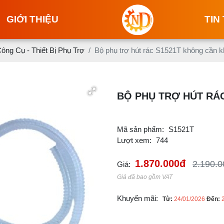
GIỚI THIỆU
TIN
ông Cụ - Thiết Bị Phụ Trợ
Bộ phụ trợ hút rác S1521T không cần k
BỘ PHỤ TRỢ HÚT RÁC
Mã sản phẩm:
S1521T
Lượt xem:
744
1.870.000đ
2.190.0
Giá:
Giá đã bao gồm VAT
Khuyến mãi:
Từ:
24/01/2026
Đến: