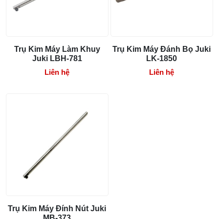
Địa chỉ: 4/2/32 Tân Thới Nhất 01, P. Tân Thới Nhất,
bỏ mũi
Quận 12, HCM
03/08/2026 10:22 AM
Trụ Kim Máy Làm Khuy
Trụ Kim Máy Đánh Bọ Juki
Juki LBH-781
LK-1850
Liên hệ
Liên hệ
Trụ Kim Máy Đính Nút Juki
MB-373