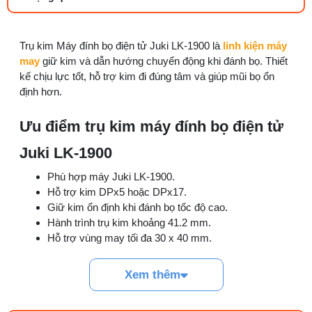
27/07/2026 08:20 AM
Trụ kim Máy đính bọ điện tử Juki LK-1900 là
linh kiện máy
Tổng hợp 6 loại kéo cắt vải ngành may
đáng mua
may
giữ kim và dẫn hướng chuyển động khi đánh bọ. Thiết
25/07/2026 09:30 AM
kế chịu lực tốt, hỗ trợ kim đi đúng tâm và giúp mũi bọ ổn
định hơn.
Đồng tiền máy may là gì? Hướng dẫn chỉnh
chỉ đúng
Ưu điểm trụ kim máy đính bọ điện tử
21/07/2026 09:08 AM
Juki LK-1900
Cách vệ sinh máy cắt nhiệt dây đai an toàn,
Phù hợp máy Juki LK-1900.
dễ làm
Hỗ trợ kim DPx5 hoặc DPx17.
08/08/2026 08:58 AM
Giữ kim ổn định khi đánh bọ tốc độ cao.
Hành trình trụ kim khoảng 41.2 mm.
Quy trình kiểm vải đầu vào và cách tính
Hỗ trợ vùng may tối đa 30 x 40 mm.
điểm lỗi chuẩn
Thay thế khi trụ kim cong, rơ hoặc mòn.
05/08/2026 10:52 AM
Xem thêm
Tham khảo:
Trụ kim máy đánh bọ Juki LK-1850
Cách lắp kim máy vắt sổ đúng chiều tránh
bỏ mũi