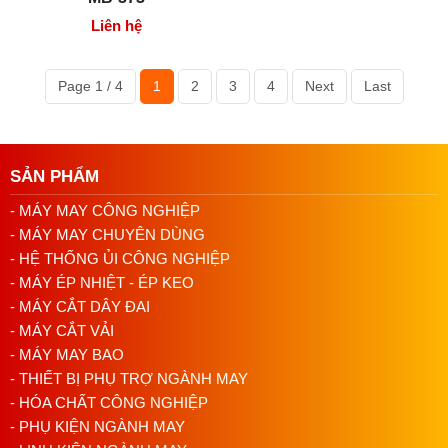
Liên hệ
Page 1 / 4
1
2
3
4
Next
Last
SẢN PHẨM
- MÁY MAY CÔNG NGHIỆP
- MÁY MAY CHUYÊN DÙNG
- HỆ THỐNG ỦI CÔNG NGHIỆP
- MÁY ÉP NHIỆT - ÉP KEO
- MÁY CẮT DÂY ĐAI
- MÁY CẮT VẢI
- MÁY MAY BAO
- THIẾT BỊ PHỤ TRỢ NGÀNH MAY
- HÓA CHẤT CÔNG NGHIỆP
- PHỤ KIỆN NGÀNH MAY