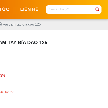
 TỨC
LIÊN HỆ
t vải cầm tay đĩa dao 125
M
ẦM TAY ĐĨA DAO 125
M
C
NG
M
T
33%
MA
KI
M
24/01/2027
M
KI
ĐI
T