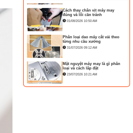
Cách thay chân vịt máy may
MA
đúng và lỗi cần tránh
KI
01/08/2026 10:50 AM
T
DÀ
Phân loại dao máy cắt vải theo
M
từng nhu cầu xưởng
M
31/07/2026 09:12 AM
C
D
Mặt nguyệt máy may là gì phân
loại và cách lắp đặt
KA
MÁ
23/07/2026 10:21 AM
)
Bộ phụ trợ kéo vải máy may là
M
gì? Công dụng và cách lắp
LẬ
27/07/2026 08:20 AM
TR
VẮ
Tổng hợp 6 loại kéo cắt vải
C
ngành may đáng mua
NG
25/07/2026 09:30 AM