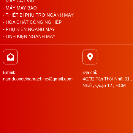
- MÁY CẮT VẢI
- MÁY MAY BAO
- THIẾT BỊ PHỤ TRỢ NGÀNH MAY
- HÓA CHẤT CÔNG NGHIỆP
- PHỤ KIỆN NGÀNH MAY
- LINH KIỆN NGÀNH MAY
Email:
Địa chỉ:
namduongvinamachine@gmail.com
4/2/32 Tân Thới Nhất 01 ,
Nhất , Quận 12 , HCM