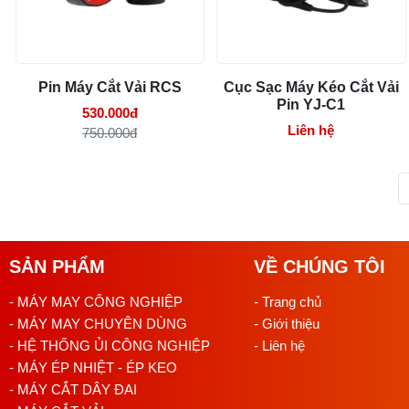
Pin Máy Cắt Vải RCS
Cục Sạc Máy Kéo Cắt Vải
Pin YJ-C1
530.000đ
Liên hệ
750.000đ
SẢN PHẨM
VỀ CHÚNG TÔI
- MÁY MAY CÔNG NGHIỆP
- Trang chủ
- MÁY MAY CHUYÊN DÙNG
- Giới thiệu
- HỆ THỐNG ỦI CÔNG NGHIỆP
- Liên hệ
- MÁY ÉP NHIỆT - ÉP KEO
- MÁY CẮT DÂY ĐAI