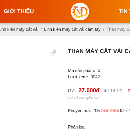
GIỚI THIỆU
TIN
Linh kiện máy cắt vải
Linh kiện máy cắt vải cầm tay
Than máy cắ
THAN MÁY CẮT VẢI C
Mã sản phẩm:
0
Lượt xem:
3042
27.000đ
40.000đ
Giá:
-
Giá đã bao gồm VAT
Khuyến mãi:
Từ:
24/01/2026
Đến:
Phân loại: