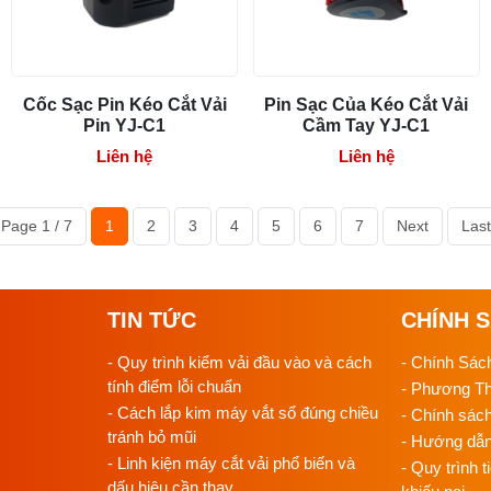
Cốc Sạc Pin Kéo Cắt Vải
Pin Sạc Của Kéo Cắt Vải
Pin YJ-C1
Cầm Tay YJ-C1
Liên hệ
Liên hệ
Page 1 / 7
1
2
3
4
5
6
7
Next
Last
TIN TỨC
CHÍNH 
- Quy trình kiểm vải đầu vào và cách
- Chính Sác
tính điểm lỗi chuẩn
- Phương T
- Cách lắp kim máy vắt sổ đúng chiều
- Chính sác
tránh bỏ mũi
- Hướng dẫ
- Linh kiện máy cắt vải phổ biến và
- Quy trình t
dấu hiệu cần thay