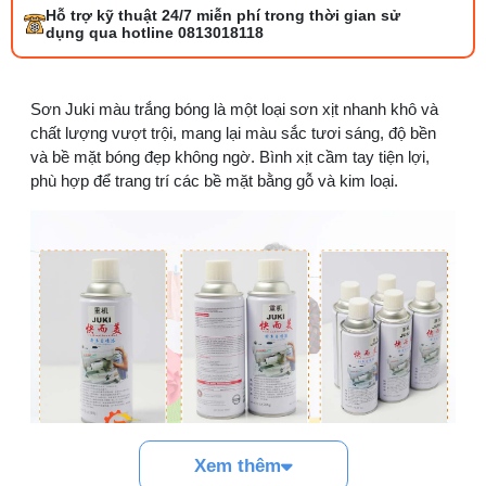
Tổng hợp 6 loại kéo cắt vải ngành may
Hỗ trợ kỹ thuật 24/7 miễn phí trong thời gian sử
đáng mua
dụng qua hotline 0813018118
25/07/2026 09:30 AM
Đồng tiền máy may là gì? Hướng dẫn chỉnh
Sơn Juki màu trắng bóng là một loại sơn xịt nhanh khô và
chỉ đúng
chất lượng vượt trội, mang lại màu sắc tươi sáng, độ bền
21/07/2026 09:08 AM
và bề mặt bóng đẹp không ngờ. Bình xịt cầm tay tiện lợi,
phù hợp để trang trí các bề mặt bằng gỗ và kim loại.
Máy vắt sổ Siruba Trung và Đài khác nhau
thế nào
17/07/2026 08:20 AM
Quy trình kiểm vải đầu vào và cách tính
điểm lỗi chuẩn
05/08/2026 10:52 AM
Cách lắp kim máy vắt sổ đúng chiều tránh
bỏ mũi
03/08/2026 10:22 AM
Xem thêm