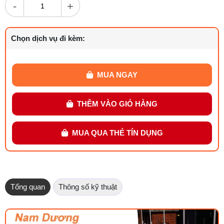
-
+
Chọn dịch vụ đi kèm:
MUA NGAY
THÊM VÀO GIỎ HÀNG
MUA QUA THẺ TÍN DỤNG
Tổng quan
Thông số kỹ thuật