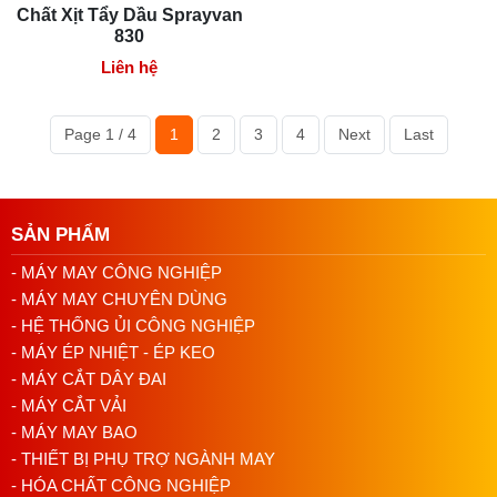
sơn).
Chất Xịt Tẩy Dầu Sprayvan
830
Liên hệ
Page 1 / 4
1
2
3
4
Next
Last
SẢN PHẨM
- MÁY MAY CÔNG NGHIỆP
- MÁY MAY CHUYÊN DÙNG
- HỆ THỐNG ỦI CÔNG NGHIỆP
- MÁY ÉP NHIỆT - ÉP KEO
Chú ý khi sử dụng sơn JUKI
- MÁY CẮT DÂY ĐAI
Sử dụng sơn trong môi trường thoáng khí, tránh lửa
- MÁY CẮT VẢI
và nguồn nhiệt.
- MÁY MAY BAO
Bảo quản sơn ở nơi khô ráo, thoáng mát, và tránh
- THIẾT BỊ PHỤ TRỢ NGÀNH MAY
ánh nắng trực tiếp.
- HÓA CHẤT CÔNG NGHIỆP