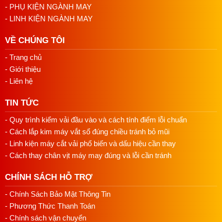
Giữ xa tầm tay trẻ em và tránh tiếp xúc với mắt.
- PHỤ KIỆN NGÀNH MAY
Không ném hoặc đốt bình sơn.
- LINH KIỆN NGÀNH MAY
VỀ CHÚNG TÔI
- Trang chủ
- Giới thiệu
- Liên hệ
TIN TỨC
- Quy trình kiểm vải đầu vào và cách tính điểm lỗi chuẩn
- Cách lắp kim máy vắt sổ đúng chiều tránh bỏ mũi
- Linh kiện máy cắt vải phổ biến và dấu hiệu cần thay
- Cách thay chân vịt máy may đúng và lỗi cần tránh
CHÍNH SÁCH HỖ TRỢ
- Chính Sách Bảo Mật Thông Tin
- Phương Thức Thanh Toán
- Chính sách vận chuyển