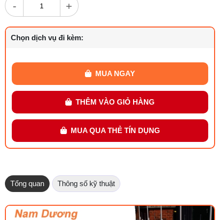
-
+
Chọn dịch vụ đi kèm:
MUA NGAY
THÊM VÀO GIỎ HÀNG
MUA QUA THẺ TÍN DỤNG
Tổng quan
Thông số kỹ thuật