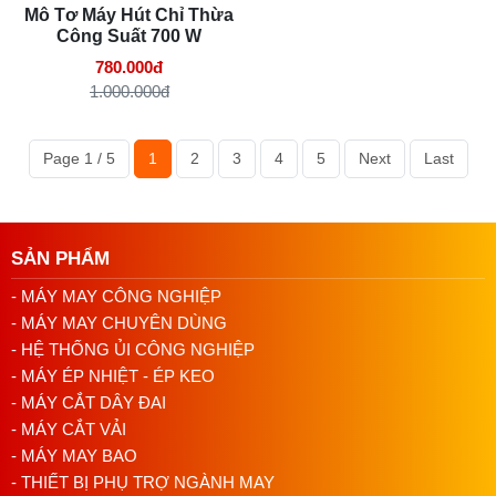
Mô Tơ Máy Hút Chỉ Thừa
Công Suất 700 W
780.000đ
1.000.000đ
Page 1 / 5
1
2
3
4
5
Next
Last
SẢN PHẨM
- MÁY MAY CÔNG NGHIỆP
- MÁY MAY CHUYÊN DÙNG
- HỆ THỐNG ỦI CÔNG NGHIỆP
- MÁY ÉP NHIỆT - ÉP KEO
- MÁY CẮT DÂY ĐAI
- MÁY CẮT VẢI
- MÁY MAY BAO
- THIẾT BỊ PHỤ TRỢ NGÀNH MAY