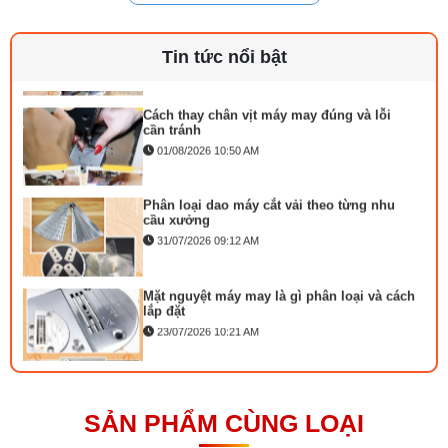
Linh kiện máy cắt vải phổ biến và dấu hiệu
cần thay
29/07/2026 09:14 AM
Tin tức nổi bật
Thông số kỹ thuật:
Cách thay chân vịt máy may đúng và lỗi
cần tránh
Nguồn điện 12 V
01/08/2026 10:50 AM
Phân loại dao máy cắt vải theo từng nhu
cầu xưởng
31/07/2026 09:12 AM
Mặt nguyệt máy may là gì phân loại và cách
lắp đặt
23/07/2026 10:21 AM
Bộ phụ trợ kéo vải máy may là gì? Công
dụng và cách lắp
27/07/2026 08:20 AM
SẢN PHẨM CÙNG LOẠI