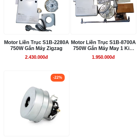
Linh kiện máy cắt vải phổ biến và dấu hiệu
cần thay
29/07/2026 09:14 AM
Hướng dẫn lắp đặt mô tơ máy cắt chỉ
thừa
Motor Liền Trục S1B-2280A
Motor Liền Trục S1B-8700A
Chuẩn bị: Kiểm tra mô tơ và bộ phận lắp ráp, tắt
750W Gắn Máy Zigzag
750W Gắn Máy May 1 Kim
Cơ
nguồn điện của máy may.
2.430.000đ
1.950.000đ
Tháo rời mô tơ cũ đã không còn sử dụng
Lắp dặt mô tơ mới : cố định mô tơ vào máy may, kết
nối dây điện đúng cách.
-22%
Kiểm tra và kiểm soát: Kiểm tra mô tơ, kiểm tra chức
năng và kiểm tra an toàn.
Hoàn tất và vận hành: Lắp đặt lại các bộ phận bảo vệ
và vận hành máy may.