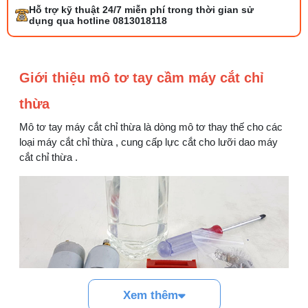
Tổng hợp 6 loại kéo cắt vải ngành may
Hỗ trợ kỹ thuật 24/7 miễn phí trong thời gian sử
đáng mua
dụng qua hotline 0813018118
25/07/2026 09:30 AM
Đồng tiền máy may là gì? Hướng dẫn chỉnh
Giới thiệu mô tơ tay cầm máy cắt chỉ
chỉ đúng
21/07/2026 09:08 AM
thừa
Mô tơ tay máy cắt chỉ thừa là dòng mô tơ thay thế cho các
Máy vắt sổ Siruba Trung và Đài khác nhau
thế nào
loại máy cắt chỉ thừa , cung cấp lực cắt cho lưỡi dao máy
17/07/2026 08:20 AM
cắt chỉ thừa .
Quy trình kiểm vải đầu vào và cách tính
điểm lỗi chuẩn
05/08/2026 10:52 AM
Cách lắp kim máy vắt sổ đúng chiều tránh
bỏ mũi
03/08/2026 10:22 AM
Xem thêm