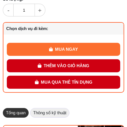
-
+
Chọn dịch vụ đi kèm:
MUA NGAY
THÊM VÀO GIỎ HÀNG
MUA QUA THẺ TÍN DỤNG
Tổng quan
Thông số kỹ thuật