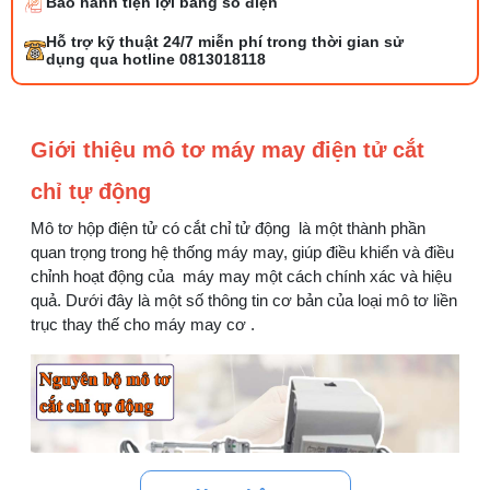
Bảo hành tiện lợi bằng số điện
Bộ phụ trợ kéo vải máy may là gì? Công
Hỗ trợ kỹ thuật 24/7 miễn phí trong thời gian sử
dụng và cách lắp
dụng qua hotline 0813018118
27/07/2026 08:20 AM
Tổng hợp 6 loại kéo cắt vải ngành may
Giới thiệu mô tơ máy may điện tử cắt
đáng mua
25/07/2026 09:30 AM
chỉ tự động
Mô tơ hộp điện tử có cắt chỉ tử động là một thành phần
Đồng tiền máy may là gì? Hướng dẫn chỉnh
chỉ đúng
quan trọng trong hệ thống máy may, giúp điều khiển và điều
21/07/2026 09:08 AM
chỉnh hoạt động của máy may một cách chính xác và hiệu
quả. Dưới đây là một số thông tin cơ bản của loại mô tơ liền
trục thay thế cho máy may cơ .
Cách vệ sinh máy cắt nhiệt dây đai an toàn,
dễ làm
08/08/2026 08:58 AM
Quy trình kiểm vải đầu vào và cách tính
điểm lỗi chuẩn
05/08/2026 10:52 AM