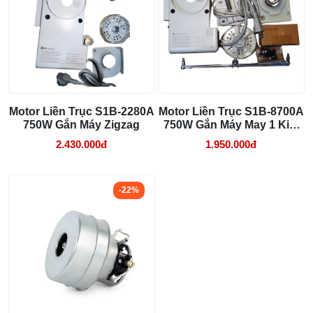
Cách lắp kim máy vắt sổ đúng chiều tránh
bỏ mũi
03/08/2026 10:22 AM
Motor Liền Trục S1B-2280A
Motor Liền Trục S1B-8700A
750W Gắn Máy Zigzag
750W Gắn Máy May 1 Kim
Cơ
2.430.000đ
1.950.000đ
-22%
Ưu điểm của mô tơ máy may tiết kiệm
điện máy 1 kim
Tiết kiệm điện năng: Công nghệ tiên tiến giúp tiết kiệm
đến 70% năng lượng so với các loại mô tơ thông
thường.
Thích hợp cho máy may công nghiệp điện tử: Đặc