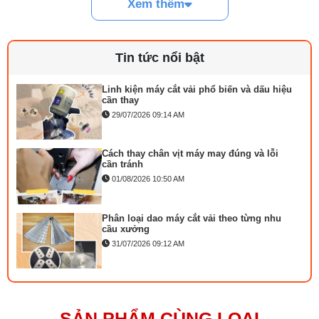
Xem thêm
Cách lắp kim máy vắt sổ đúng chiều tránh
bỏ mũi
03/08/2026 10:22 AM
Tin tức nổi bật
Linh kiện máy cắt vải phổ biến và dấu hiệu
cần thay
29/07/2026 09:14 AM
Cách thay chân vịt máy may đúng và lỗi
cần tránh
01/08/2026 10:50 AM
Phân loại dao máy cắt vải theo từng nhu
cầu xưởng
31/07/2026 09:12 AM
Thông số kỹ thuật:
Mặt nguyệt máy may là gì phân loại và cách
Tốc độ may tối đa: 5.000 mũi/phút
lắp đặt
Cắt chỉ tự động : có
23/07/2026 10:21 AM
SẢN PHẨM CÙNG LOẠI
Chiều dài mũi may tối đa: 4mm