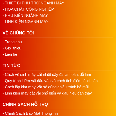
- THIẾT BỊ PHỤ TRỢ NGÀNH MAY
- HÓA CHẤT CÔNG NGHIỆP
- PHỤ KIỆN NGÀNH MAY
- LINH KIỆN NGÀNH MAY
Hướng dẫn lắp đặt mô tơ
VỀ CHÚNG TÔI
Chuẩn bị: Kiểm tra mô tơ và bộ phận lắp ráp, tắt
nguồn điện của máy may.
- Trang chủ
Tháo rời mô tơ cũ đã không còn sử dụng
- Giới thiệu
Lắp hộp bo mới: Xác định vị trí lắp đặt, cố định mô tơ
- Liên hệ
vào máy may, kết nối dây điện đúng cách.
Kiểm tra và kiểm soát: Kiểm tra mô tơ, kiểm tra chức
TIN TỨC
năng và kiểm tra an toàn.
- Cách vệ sinh máy cắt nhiệt dây đai an toàn, dễ làm
Hoàn tất và vận hành: Lắp đặt lại các bộ phận bảo vệ
và vận hành máy may.
- Quy trình kiểm vải đầu vào và cách tính điểm lỗi chuẩn
- Cách lắp kim máy vắt sổ đúng chiều tránh bỏ mũi
- Linh kiện máy cắt vải phổ biến và dấu hiệu cần thay
CHÍNH SÁCH HỖ TRỢ
- Chính Sách Bảo Mật Thông Tin