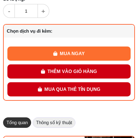
-
+
Chọn dịch vụ đi kèm:
MUA NGAY
THÊM VÀO GIỎ HÀNG
MUA QUA THẺ TÍN DỤNG
Tổng quan
Thông số kỹ thuật