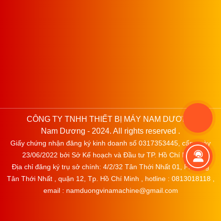
để điều chỉnh độ dày của lớp vải cần cắt.
Bước 4: Sử dụng tay cầm để di chuyển máy qua lại trên bề
mặt vải. Hãy đảm bảo rằng bạn di chuyển máy theo hướng
đúng của lưỡi dao để tránh làm hỏng vải.
Bước 5: Khi cần, hãy sử dụng hệ thống mài dao tự động để
giữ lưỡi dao luôn sắc bén.
Bước 6: Khi hoàn thành công việc, hãy tắt máy và tháo cắm
nguồn điện.
CÔNG TY TNHH THIẾT BỊ MÁY NAM DƯƠNG
Lưu ý: Đảm bảo rằng bạn thường xuyên kiểm tra và bảo
Nam Dương - 2024. All rights reserved .
dưỡng máy để đảm bảo hiệu suất làm việc tốt nhất. Máy
Giấy chứng nhận đăng ký kinh doanh số 0317353445, cấp ngày
cắt vải đứng có thể phát huy tối đa khả năng của mình nếu
được sử dụng đúng cách.
23/06/2022 bởi Sở Kế hoạch và Đầu tư TP. Hồ Chí Minh.
Địa chỉ đăng ký trụ sở chính: 4/2/32 Tân Thới Nhất 01, Phường
Tân Thới Nhất , quận 12, Tp. Hồ Chí Minh , hotline : 0813018118 ,
email : namduongvinamachine@gmail.com