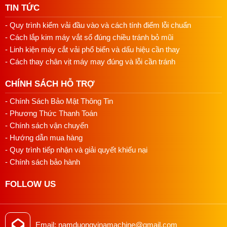
TIN TỨC
năng suất và tiết kiệm thời gian.
- Quy trình kiểm vải đầu vào và cách tính điểm lỗi chuẩn
Tính linh hoạt: Máy cắt vải có thể được sử dụng để
- Cách lắp kim máy vắt sổ đúng chiều tránh bỏ mũi
cắt nhiều loại vải khác nhau, từ vải dày đến vải mỏng,
- Linh kiện máy cắt vải phổ biến và dấu hiệu cần thay
từ cotton đến những loại vải kỹ thuật cao cấp.
- Cách thay chân vịt máy may đúng và lỗi cần tránh
Tiết kiệm chi phí lao động: Sử dụng máy cắt vải thay
cho cách cắt thủ công giúp tiết kiệm chi phí lao động
CHÍNH SÁCH HỖ TRỢ
và giảm sự phụ thuộc vào các kỹ thuật viên cắt vải.
- Chính Sách Bảo Mật Thông Tin
- Phương Thức Thanh Toán
- Chính sách vận chuyển
======>>Xem thêm:
máy cắt vải đứng DSIMAN 08
- Hướng dẫn mua hàng
inch
( Công suất 750 W )
- Quy trình tiếp nhận và giải quyết khiếu nại
- Chính sách bảo hành
FOLLOW US
Email: namduongvinamachine@gmail.com