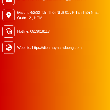
Địa chỉ: 4/2/32 Tân Thới Nhất 01 , P Tân Thới Nhất ,
Quận 12 , HCM
Hotline: 0813018118
Website: https://dienmaynamduong.com
Hướng dẫn sử dụng máy cắt vải đứng
Bước 1: Đảm bảo rằng máy được cắm vào nguồn điện ổn
định và đúng với thông số kỹ thuật của máy (220V/50Hz).
Bước 2: Bật công tắc khởi động máy (on/off). Màn hình điện
tử sẽ hiển thị các thông tin liên quan đến máy.
Bước 3: Đặt vải cần cắt lên tấm đế của máy. Dùng chân vịt