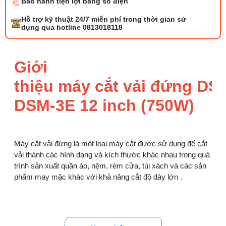
Bảo hành tiện lợi bằng số điện
Tổng hợp 6 loại kéo cắt vải ngành may
Hỗ trợ kỹ thuật 24/7 miễn phí trong thời gian sử
đáng mua
dụng qua hotline 0813018118
25/07/2026 09:30 AM
Đồng tiền máy may là gì? Hướng dẫn chỉnh
Giới
chỉ đúng
21/07/2026 09:08 AM
thiệu máy cắt vải đứng D
DSM-3E 12 inch (750W)
Máy vắt sổ Siruba Trung và Đài khác nhau
thế nào
17/07/2026 08:20 AM
Máy cắt vải đứng là một loại máy cắt được sử dụng để cắt
Quy trình kiểm vải đầu vào và cách tính
vải thành các hình dạng và kích thước khác nhau trong quá
điểm lỗi chuẩn
trình sản xuất quần áo, nệm, rèm cửa, túi xách và các sản
05/08/2026 10:52 AM
phẩm may mặc khác với khả năng cắt độ dày lớn .
Cách lắp kim máy vắt sổ đúng chiều tránh
bỏ mũi
Thông số kĩ thuật máy cắt vải đứng
03/08/2026 10:22 AM