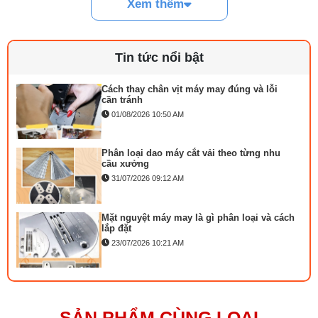
Xem thêm
Hãng SX : DSIMAN
Linh kiện máy cắt vải phổ biến và dấu hiệu
Mã sản phẩm : DSM-3E
cần thay
Loại dao : nguội
29/07/2026 09:14 AM
Tin tức nổi bật
Khổ dao : 06 inch ( khả năng cắt 15 cm )
Công suất : 750W
Nguồn điện : 220V
Cách thay chân vịt máy may đúng và lỗi
cần tránh
Tình trạng: Mới 100%
01/08/2026 10:50 AM
Phân loại dao máy cắt vải theo từng nhu
cầu xưởng
31/07/2026 09:12 AM
Mặt nguyệt máy may là gì phân loại và cách
lắp đặt
23/07/2026 10:21 AM
Bộ phụ trợ kéo vải máy may là gì? Công
dụng và cách lắp
27/07/2026 08:20 AM
SẢN PHẨM CÙNG LOẠI