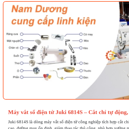
Máy vắt sổ điện tử Juki 6814S – Cắt chỉ tự động,
Juki 6814S là dòng máy vắt sổ điện tử công nghiệp tích hợp cắt ch
cao, đường may ổn định, giảm thao tác thủ công, phù hợp xưởng m