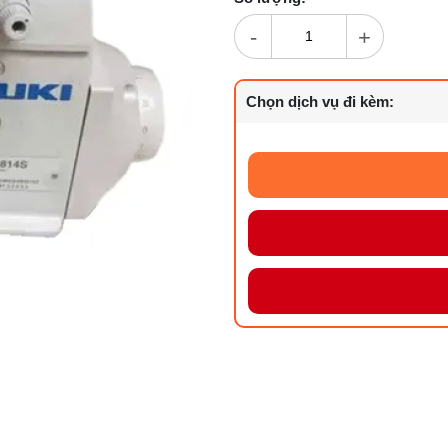
-
+
Chọn dịch vụ đi kèm: