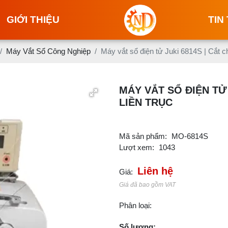
GIỚI THIỆU
TIN
Máy Vắt Sổ Công Nghiệp
Máy vắt sổ điện tử Juki 6814S | Cắt ch
MÁY VẮT SỔ ĐIỆN TỬ
LIỀN TRỤC
Mã sản phẩm:
MO-6814S
Lượt xem:
1043
Liên hệ
Giá:
Giá đã bao gồm VAT
Phân loại:
Số lượng: