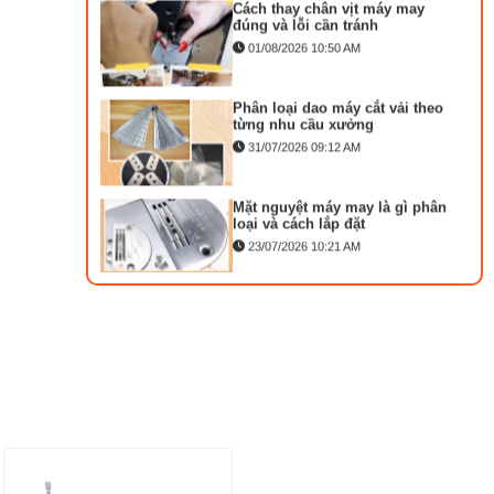
đúng và lỗi cần tránh
01/08/2026 10:50 AM
MA
KI
T
Phân loại dao máy cắt vải theo
DÀ
từng nhu cầu xưởng
31/07/2026 09:12 AM
M
M
C
Mặt nguyệt máy may là gì phân
D
loại và cách lắp đặt
23/07/2026 10:21 AM
KA
MÁ
)
Bộ phụ trợ kéo vải máy may là
gì? Công dụng và cách lắp
M
27/07/2026 08:20 AM
LẬ
TR
Tổng hợp 6 loại kéo cắt vải
ngành may đáng mua
VẮ
25/07/2026 09:30 AM
C
NG
Đồng tiền máy may là gì?