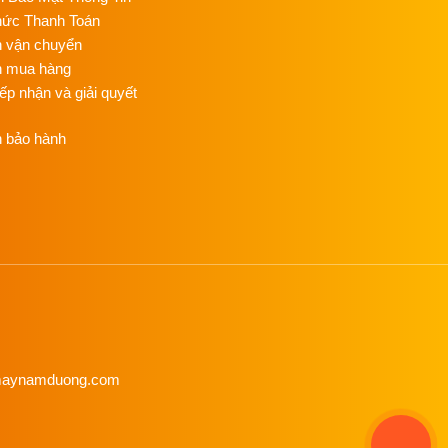
C
hức Thanh Toán
C
NG
h vận chuyển
n mua hàng
T
iếp nhận và giải quyết
C
NG
h bảo hành
ỦI
G
NỒ
HƠ
Đ
C
NG
HƠ
C
enmaynamduong.com
NG
M
ÉP