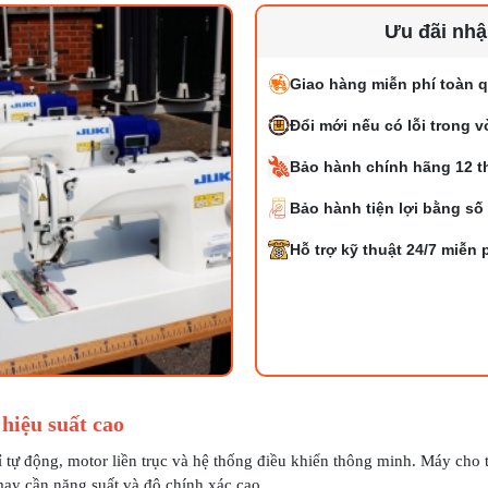
Ưu đãi nh
Giao hàng miễn phí toàn q
Đổi mới nếu có lỗi trong 
Bảo hành chính hãng 12 t
Bảo hành tiện lợi bằng số
Hỗ trợ kỹ thuật 24/7 miễn 
 hiệu suất cao
ỉ tự động, motor liền trục và hệ thống điều khiển thông minh. Máy cho 
ay cần năng suất và độ chính xác cao.