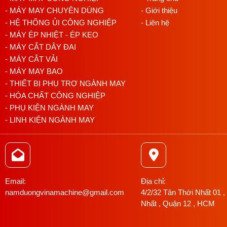
- MÁY MAY CHUYÊN DÙNG
- Giới thiệu
Tốc độ cao – ổn định:
phù hợp dây chuyền may liên tục.
- HỆ THỐNG ỦI CÔNG NGHIỆP
- Liên hệ
- MÁY ÉP NHIỆT - ÉP KEO
Đường may đẹp, đều:
hạn chế lỗi mũi khi chạy tốc độ cao.
- MÁY CẮT DÂY ĐAI
Giảm phụ thuộc tay nghề:
dễ đào tạo công nhân mới.
- MÁY CẮT VẢI
- MÁY MAY BAO
- THIẾT BỊ PHỤ TRỢ NGÀNH MAY
- HÓA CHẤT CÔNG NGHIỆP
Máy Juki 6814S phù hợp với ai?
- PHỤ KIỆN NGÀNH MAY
Juki 6814S là lựa chọn phù hợp cho:
- LINH KIỆN NGÀNH MAY
Xưởng may công nghiệp quy mô vừa và lớn
Doanh nghiệp cần chuẩn hóa chất lượng đường may
Dây chuyền may yêu cầu tốc độ cao – ít dừng máy
Email:
Địa chỉ:
namduongvinamachine@gmail.com
4/2/32 Tân Thới Nhất 01 ,
Cơ sở muốn nâng cấp từ máy cơ sang máy điện tử
Nhất , Quận 12 , HCM
So sánh Juki 6814S với máy vắt sổ cơ truyền thống