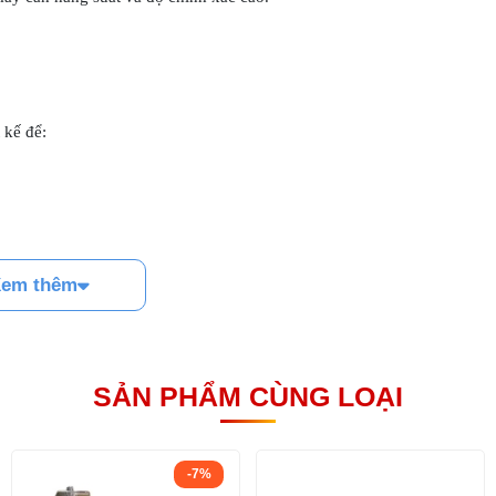
 kế để:
em thêm
 xuất hàng loạt.
SẢN PHẨM CÙNG LOẠI
-7%