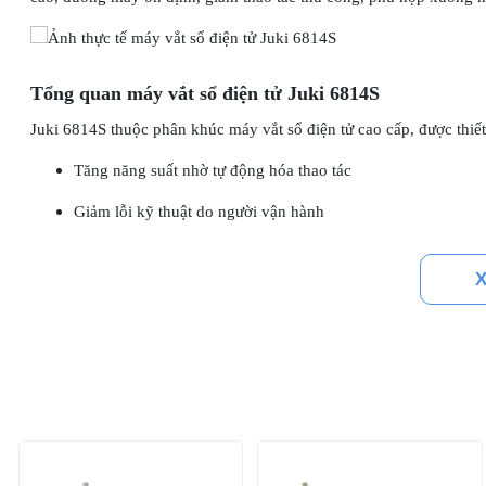
Tổng quan máy vắt sổ điện tử Juki 6814S
Juki 6814S thuộc phân khúc máy vắt sổ điện tử cao cấp, được thiết
Tăng năng suất nhờ tự động hóa thao tác
Giảm lỗi kỹ thuật do người vận hành
Đảm bảo đường vắt sổ đẹp, đồng đều khi may liên tục
X
Máy đặc biệt phù hợp cho xưởng may công nghiệp, dây chuyền sản
Thông số kỹ thuật máy vắt sổ Juki 6814S
Thương hiệu:
Juki
Model:
6814S
Loại máy:
Máy vắt sổ điện tử công nghiệp