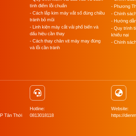
tính điểm lỗi chuẩn
- Phương T
- Cách lắp kim máy vắt sổ đúng chiều
- Chính sác
tránh bỏ mũi
- Hướng dẫ
- Linh kiện máy cắt vải phổ biến và
- Quy trình t
dấu hiệu cần thay
khiếu nại
- Cách thay chân vịt máy may đúng
- Chính sác
và lỗi cần tránh
Hotline:
Website:
 P Tân Thới
0813018118
https://di