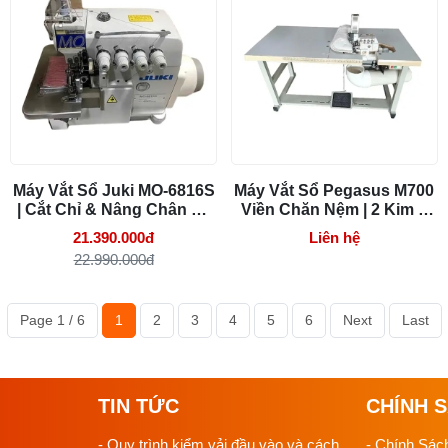
Máy Vắt Sổ Juki MO-6816S
Máy Vắt Sổ Pegasus M700
| Cắt Chỉ & Nâng Chân Vịt
Viền Chăn Nệm | 2 Kim 5
Tự Động
Chỉ, May Dày 2cm
21.390.000đ
Liên hệ
22.990.000đ
Page 1 / 6
1
2
3
4
5
6
Next
Last
 dệt thoi
TIN TỨC
CHÍNH 
công đoạn.
- Quy trình kiểm vải đầu vào và cách
- Chính Sác
.