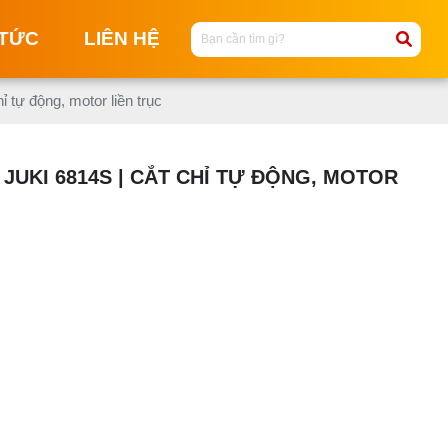
 TỨC
LIÊN HỆ
ỉ tự động, motor liền trục
M
M
 JUKI 6814S | CẮT CHỈ TỰ ĐỘNG, MOTOR
C
NG
M
T
MA
KI
M
M
KI
ĐI
T