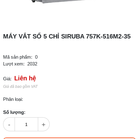
MÁY VẮT SỔ 5 CHỈ SIRUBA 757K-516M2-35
Mã sản phẩm:
0
Lượt xem:
2032
Liên hệ
Giá:
Giá đã bao gồm VAT
Phân loại:
Số lượng:
-
+