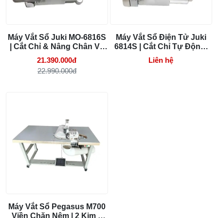
Máy Vắt Sổ Juki MO-6816S
Máy Vắt Sổ Điện Tử Juki
| Cắt Chỉ & Nâng Chân Vịt
6814S | Cắt Chỉ Tự Động,
Tự Động
Motor Liền Trục
21.390.000đ
Liên hệ
22.990.000đ
Máy Vắt Sổ Pegasus M700
Viền Chăn Nệm | 2 Kim 5