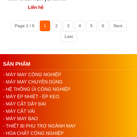
Chỉ, May Dày 2cm
Liên hệ
Page 1 / 6
1
2
3
4
5
6
Next
Last
SẢN PHẨM
- MÁY MAY CÔNG NGHIỆP
- MÁY MAY CHUYÊN DÙNG
- HỆ THỐNG ỦI CÔNG NGHIỆP
- MÁY ÉP NHIỆT - ÉP KEO
- MÁY CẮT DÂY ĐAI
- MÁY CẮT VẢI
- MÁY MAY BAO
- THIẾT BỊ PHỤ TRỢ NGÀNH MAY
- HÓA CHẤT CÔNG NGHIỆP