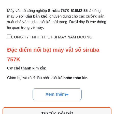
Đồng tiền máy may là gì? Hướng dẫn chỉnh
Máy vắt sổ công nghiệp
Siruba 757K-516M2-35
là dòng
chỉ đúng
máy
5 sợi đầu bán khô
, chuyên dùng cho các xưởng sản
21/07/2026 09:08 AM
xuất nhỏ và studio thiết kế thời trang. Dưới đây là các thông
tin quan trọng về máy:
Máy vắt sổ Siruba Trung và Đài khác nhau
thế nào
17/07/2026 08:20 AM
Đặc điểm nổi bật máy vắt sổ siruba
Quy trình kiểm vải đầu vào và cách tính
757K
điểm lỗi chuẩn
05/08/2026 10:52 AM
Cơ chế thanh kim kín
:
Giảm bụi và rò rỉ dầu nhờ thiết kế
hoàn toàn kín
.
Cách lắp kim máy vắt sổ đúng chiều tránh
bỏ mũi
Hệ thống
truyền động trực tiếp
giúp máy chạy bền bỉ, ít
03/08/2026 10:22 AM
hao tổn truyền động.
Xem thêm
Linh kiện máy cắt vải phổ biến và dấu hiệu
Hệ thống bôi trơn chủ động máy vắt sổ công nghiệp
cần thay
29/07/2026 09:14 AM
Sử dụng
hệ thống cung cấp dầu chủ động
và
hồi dầu
Tin tức nổi bật