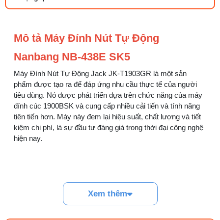
27/07/2026 08:20 AM
Tổng hợp 6 loại kéo cắt vải ngành may
Mô tả Máy Đính Nút Tự Động
đáng mua
25/07/2026 09:30 AM
Nanbang NB-438E SK5
Máy Đính Nút Tự Động Jack JK-T1903GR là một sản
Đồng tiền máy may là gì? Hướng dẫn chỉnh
chỉ đúng
phẩm được tạo ra để đáp ứng nhu cầu thực tế của người
21/07/2026 09:08 AM
tiêu dùng. Nó được phát triển dựa trên chức năng của máy
đính cúc 1900BSK và cung cấp nhiều cải tiến và tính năng
tiên tiến hơn. Máy này đem lại hiệu suất, chất lượng và tiết
Cách vệ sinh máy cắt nhiệt dây đai an toàn,
kiệm chi phí, là sự đầu tư đáng giá trong thời đại công nghệ
dễ làm
hiện nay.
08/08/2026 08:58 AM
Quy trình kiểm vải đầu vào và cách tính
điểm lỗi chuẩn
Thông Số Kỹ Thuật Của Máy Đính Nút Nanbang
05/08/2026 10:52 AM
Xem thêm
NB-438E SK5
Cách lắp kim máy vắt sổ đúng chiều tránh
Thông số của máy may :
bỏ mũi