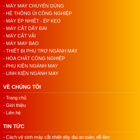
- MÁY MAY CHUYÊN DÙNG
đính cúc 2 trong 1 được hoàn thiện. Máy có thể thao
03/08/2026 10:22 AM
- HỆ THỐNG ỦI CÔNG NGHIỆP
tác với vải bò 10-11 lớp.
- MÁY ÉP NHIỆT - ÉP KEO
Hiệu Suất Cao
: Máy đảm bảo hiệu suất làm việc cao
- MÁY CẮT DÂY ĐAI
hơn 10-15% so với các hãng khác.
- MÁY CẮT VẢI
- MÁY MAY BAO
Đường Chỉ Đẹp
: Máy tạo ra các đường chỉ đẹp,
- THIẾT BỊ PHỤ TRỢ NGÀNH MAY
nâng cao chất lượng sản phẩm cuối cùng.
- HÓA CHẤT CÔNG NGHIỆP
Hoạt Động Mát, Tiếng Ồn Thấp, Tuổi Thọ Cao
:
- PHỤ KIỆN NGÀNH MAY
Máy hoạt động mát mẻ, tiết kiệm năng lượng, và có
- LINH KIỆN NGÀNH MAY
tuổi thọ cao.
VỀ CHÚNG TÔI
Ưu điểm bộ cấp nút
- Trang chủ
- Giới thiệu
- Bỏ qua thao tác đưa cúc vào bằng tay
- Liên hệ
- Tiết kiệm thời gian, nhanh gấp 5-10 lần so với đính cúc
truyền thống.
TIN TỨC
- Giảm thao tác, giúp người sử dụng thoải mái và nhàn hơn.
- Hiệu quả cao trong sản xuất, đem lại lợi nhuận tốt hơn cho
- Cách vệ sinh máy cắt nhiệt dây đai an toàn, dễ làm