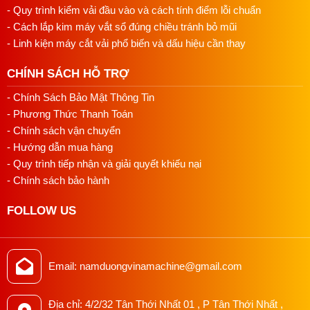
doanh nghiệp
- Quy trình kiểm vải đầu vào và cách tính điểm lỗi chuẩn
- Tính thẩm mỹ cao
- Cách lắp kim máy vắt sổ đúng chiều tránh bỏ mũi
- Linh kiện máy cắt vải phổ biến và dấu hiệu cần thay
7
CHÍNH SÁCH HỖ TRỢ
- Chính Sách Bảo Mật Thông Tin
- Phương Thức Thanh Toán
- Chính sách vận chuyển
- Hướng dẫn mua hàng
- Quy trình tiếp nhận và giải quyết khiếu nại
- Chính sách bảo hành
FOLLOW US
=====>>>> Xem thêm
máy đính nút Nanbang NB-1373D
Email: namduongvinamachine@gmail.com
Phạm vi ứng dụng của máy may nút
Địa chỉ: 4/2/32 Tân Thới Nhất 01 , P Tân Thới Nhất ,