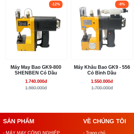
-12%
-9%
Máy May Bao GK9-800
Máy Khâu Bao GK9 - 556
SHENBEN Có Dầu
Có Bình Dầu
1.740.000đ
1.550.000đ
1.980.000đ
1.700.000đ
SẢN PHẨM
VỀ CHÚNG TÔI
- MÁY MAY CÔNG NGHIỆP
- Trang chủ