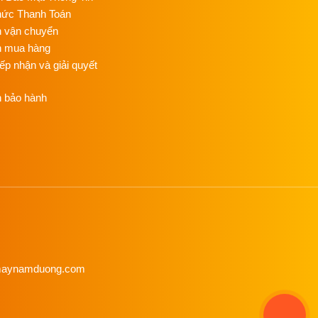
C
hức Thanh Toán
C
h vận chuyển
NG
n mua hàng
T
iếp nhận và giải quyết
C
NG
h bảo hành
ỦI
G
NỒ
HƠ
Đ
C
NG
HƠ
C
enmaynamduong.com
NG
M
ÉP