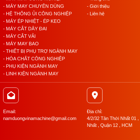
- MÁY MAY CHUYÊN DÙNG
- Giới thiệu
- HỆ THỐNG ỦI CÔNG NGHIỆP
- Liên hệ
- MÁY ÉP NHIỆT - ÉP KEO
- MÁY CẮT DÂY ĐAI
- MÁY CẮT VẢI
- MÁY MAY BAO
- THIẾT BỊ PHỤ TRỢ NGÀNH MAY
- HÓA CHẤT CÔNG NGHIỆP
- PHỤ KIỆN NGÀNH MAY
- LINH KIỆN NGÀNH MAY
Email:
Địa chỉ:
namduongvinamachine@gmail.com
4/2/32 Tân Thới Nhất 01 ,
Nhất , Quận 12 , HCM
Thông số kĩ thuật máy may bao