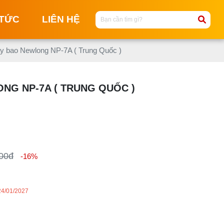
 TỨC
LIÊN HỆ
 bao Newlong NP-7A ( Trung Quốc )
M
NG NP-7A ( TRUNG QUỐC )
M
C
NG
M
T
00đ
-16%
MA
KI
M
24/01/2027
M
KI
ĐI
T