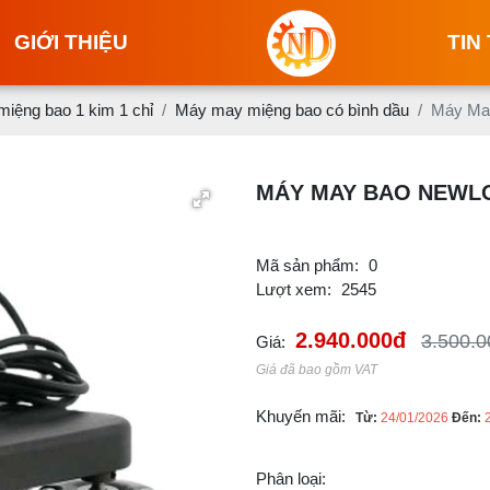
GIỚI THIỆU
TIN
iệng bao 1 kim 1 chỉ
Máy may miệng bao có bình dầu
Máy May
MÁY MAY BAO NEWLO
Mã sản phẩm:
0
Lượt xem:
2545
2.940.000đ
3.500.0
Giá:
Giá đã bao gồm VAT
Khuyến mãi:
Từ:
24/01/2026
Đến:
Phân loại: