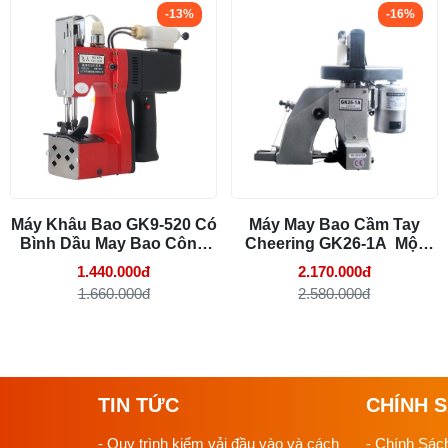
-13%
-16%
Máy Khâu Bao GK9-520 Có
Máy May Bao Cầm Tay
Bình Dầu May Bao Công
Cheering GK26-1A Một
Nghiệp
Kim Một Chỉ
1.440.000đ
2.170.000đ
1.660.000đ
2.580.000đ
TIN TỨC
CHÍNH 
- Quy trình kiểm vải đầu vào và cách
- Chính Sác