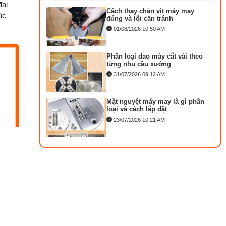
đai
Cách thay chân vịt máy may
úc
MA
đúng và lỗi cần tránh
KI
01/08/2026 10:50 AM
T
DÀ
Phân loại dao máy cắt vải theo
M
từng nhu cầu xưởng
M
31/07/2026 09:12 AM
C
D
Mặt nguyệt máy may là gì phân
loại và cách lắp đặt
KA
MÁ
23/07/2026 10:21 AM
)
Bộ phụ trợ kéo vải máy may là
M
gì? Công dụng và cách lắp
LẬ
27/07/2026 08:20 AM
TR
VẮ
Tổng hợp 6 loại kéo cắt vải
C
ngành may đáng mua
NG
25/07/2026 09:30 AM