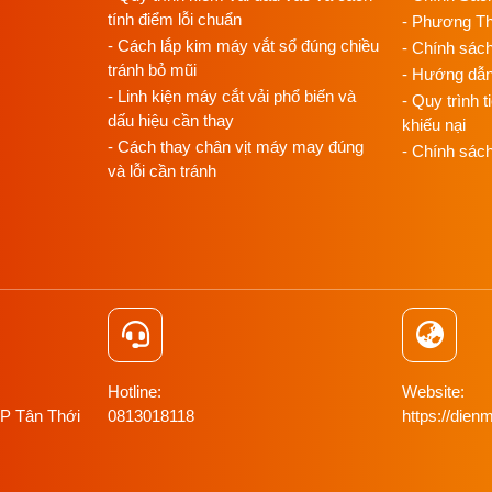
tính điểm lỗi chuẩn
- Phương T
- Cách lắp kim máy vắt sổ đúng chiều
- Chính sác
tránh bỏ mũi
- Hướng dẫ
- Linh kiện máy cắt vải phổ biến và
- Quy trình t
dấu hiệu cần thay
khiếu nại
- Cách thay chân vịt máy may đúng
- Chính sác
và lỗi cần tránh
Hotline:
Website:
 P Tân Thới
0813018118
https://di