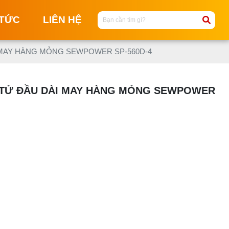
 TỨC
LIÊN HỆ
I MAY HÀNG MỎNG SEWPOWER SP-560D-4
M
M
N TỬ ĐẦU DÀI MAY HÀNG MỎNG SEWPOWER
C
NG
M
T
MA
KI
M
M
KI
ĐI
T