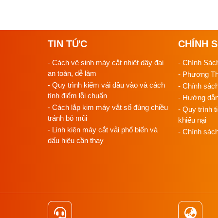
TIN TỨC
CHÍNH 
- Cách vệ sinh máy cắt nhiệt dây đai
- Chính Sác
an toàn, dễ làm
- Phương T
- Quy trình kiểm vải đầu vào và cách
- Chính sác
tính điểm lỗi chuẩn
- Hướng dẫ
- Cách lắp kim máy vắt sổ đúng chiều
- Quy trình t
tránh bỏ mũi
khiếu nại
- Linh kiện máy cắt vải phổ biến và
- Chính sác
dấu hiệu cần thay