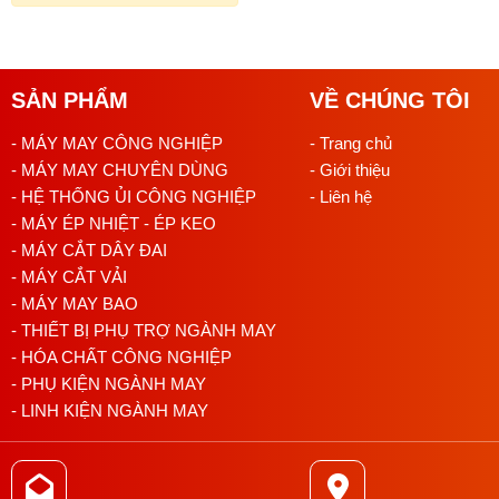
SẢN PHẨM
VỀ CHÚNG TÔI
- MÁY MAY CÔNG NGHIỆP
- Trang chủ
- MÁY MAY CHUYÊN DÙNG
- Giới thiệu
- HỆ THỐNG ỦI CÔNG NGHIỆP
- Liên hệ
- MÁY ÉP NHIỆT - ÉP KEO
- MÁY CẮT DÂY ĐAI
Thông Số Kỹ Thuật
- MÁY CẮT VẢI
Loại máy: Máy may 1 kim điện tử đầu dài
- MÁY MAY BAO
- THIẾT BỊ PHỤ TRỢ NGÀNH MAY
Tốc độ may: Tối đa 3500 mũi/phút
- HÓA CHẤT CÔNG NGHIỆP
- PHỤ KIỆN NGÀNH MAY
Chiều dài mũi may: Tối đa 5mm
- LINH KIỆN NGÀNH MAY
Độ nâng chân vịt: Tối đa 13mm
Điều khiển: Điện tử với màn hình LCD hiển thị các thông số