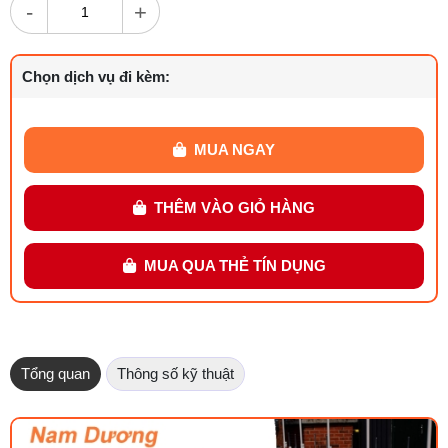
-
+
Chọn dịch vụ đi kèm:
MUA NGAY
THÊM VÀO GIỎ HÀNG
MUA QUA THẺ TÍN DỤNG
Tổng quan
Thông số kỹ thuật