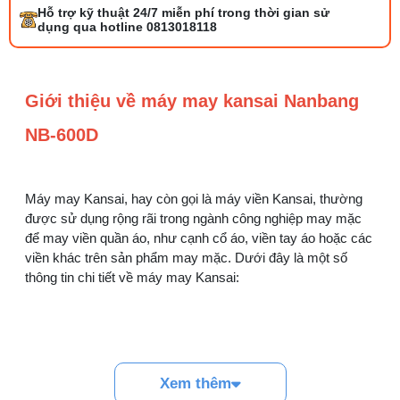
Bộ phụ trợ kéo vải máy may là gì? Công
Hỗ trợ kỹ thuật 24/7 miễn phí trong thời gian sử
dụng và cách lắp
dụng qua hotline 0813018118
27/07/2026 08:20 AM
Tổng hợp 6 loại kéo cắt vải ngành may
Giới thiệu về máy may kansai Nanbang
đáng mua
25/07/2026 09:30 AM
NB-600D
Đồng tiền máy may là gì? Hướng dẫn chỉnh
chỉ đúng
Máy may Kansai, hay còn gọi là máy viền Kansai, thường
21/07/2026 09:08 AM
được sử dụng rộng rãi trong ngành công nghiệp may mặc
để may viền quần áo, như cạnh cổ áo, viền tay áo hoặc các
Cách vệ sinh máy cắt nhiệt dây đai an toàn,
viền khác trên sản phẩm may mặc. Dưới đây là một số
dễ làm
thông tin chi tiết về máy may Kansai:
08/08/2026 08:58 AM
Quy trình kiểm vải đầu vào và cách tính
điểm lỗi chuẩn
05/08/2026 10:52 AM
Thông Số Kỹ Thuật máy Kansai
Xem thêm