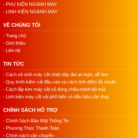
Chế Tạo Trang Phục Thể Thao
: Với đặc điểm may
- PHỤ KIỆN NGÀNH MAY
mũi móc xích kép, máy này rất phù hợp để chế tạo
- LINH KIỆN NGÀNH MAY
trang phục thể thao yêu cầu độ đàn hồi và bền chắc.
VỀ CHÚNG TÔI
Sản Xuất Trang Phục Trẻ Em
: Sản phẩm may mặc
cho trẻ em yêu cầu đường may phải mềm mại và
- Trang chủ
không gây kích ứng cho làn da nhạy cảm của trẻ.
- Giới thiệu
Máy may Kansai Nanbang NB-500D có thể đáp ứng
- Liên hệ
được yêu cầu này.
TIN TỨC
Trên tất cả, máy may Kansai Nanbang NB-500D là một thiết
bị quan trọng và không thể thiếu trong ngành công nghiệp
- Cách vệ sinh máy cắt nhiệt dây đai an toàn, dễ làm
may mặc hiện đại. Nhờ các đặc điểm và tính năng vượt
- Quy trình kiểm vải đầu vào và cách tính điểm lỗi chuẩn
trội, máy này giúp các doanh nghiệp nâng cao chất lượng
- Cách lắp kim máy vắt sổ đúng chiều tránh bỏ mũi
sản phẩm và tối ưu hóa quá trình sản xuất.
- Linh kiện máy cắt vải phổ biến và dấu hiệu cần thay
CHÍNH SÁCH HỖ TRỢ
- Chính Sách Bảo Mật Thông Tin
- Phương Thức Thanh Toán
- Chính sách vận chuyển