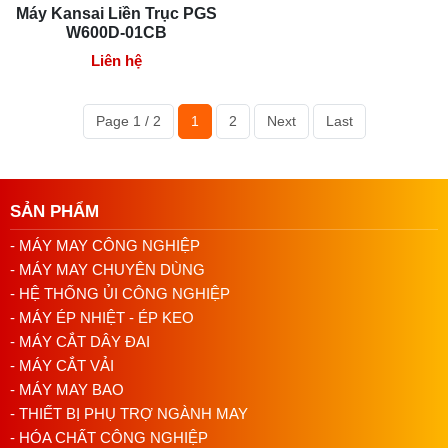
Máy Kansai Liền Trục PGS
W600D-01CB
Liên hệ
Page 1 / 2
1
2
Next
Last
===============>>>>>>>>>>>>
Xem thêm
máy
SẢN PHẨM
kansai Nanbang NB-600
- MÁY MAY CÔNG NGHIỆP
- MÁY MAY CHUYÊN DÙNG
- HỆ THỐNG ỦI CÔNG NGHIỆP
Ứng Dụng Trong Ngành May Mặc
- MÁY ÉP NHIỆT - ÉP KEO
- MÁY CẮT DÂY ĐAI
- MÁY CẮT VẢI
May Viền
: Máy may Kansai thường được sử dụng
- MÁY MAY BAO
để may viền trên nhiều loại sản phẩm như áo sơ mi,
- THIẾT BỊ PHỤ TRỢ NGÀNH MAY
áo thun, quần jean và nhiều loại trang phục khác.
- HÓA CHẤT CÔNG NGHIỆP