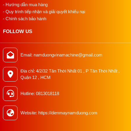
- Hướng dẫn mua hàng
- Quy trình tiếp nhận và giải quyết khiếu nại
- Chính sách bảo hành
FOLLOW US
Tại Sao Nên Mua Máy May Tại Công Ty
Email: namduongvinamachine@gmail.com
Thiết Bị May Nam Dương ?
Địa chỉ: 4/2/32 Tân Thới Nhất 01 , P Tân Thới Nhất ,
Quận 12 , HCM
Khi nói đến thiết bị ngành may, việc lựa chọn một đối tác
cung cấp uy tín và chất lượng luôn là mối quan tâm hàng
Hotline: 0813018118
đầu của mỗi doanh nghiệp. Vậy tại sao bạn nên lựa chọn
Nam Dương làm đối tác của mình?
Website: https://dienmaynamduong.com
1. Đối Tác Tin Cậy:
Công Ty Thiết Bị May Nam Dương
không chỉ đơn thuần là một nhà cung cấp thiết bị. Chúng tôi
xem mình như một đối tác tin cậy, sẵn sàng hỗ trợ và đồng