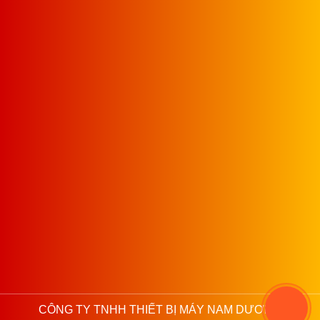
hành cùng bạn trên mỗi bước đi.
2. Am Hiểu Ngành May:
Nhờ vào kiến thức sâu rộng và
kinh nghiệm dày dặn trong ngành may, chúng tôi tự tin giới
thiệu và cung cấp những dòng máy mới mẻ, tiên tiến nhất,
đáp ứng mọi nhu cầu của thị trường.
3. Sản Phẩm Chất Lượng:
Tất cả sản phẩm chúng tôi
nhập khẩu đều tuân thủ những tiêu chuẩn chất lượng cao,
đảm bảo mang đến cho khách hàng những thiết bị tốt nhất.
4. Giá Cả Cạnh Tranh:
Chúng tôi cam kết mang đến mức
giá tốt nhất, giúp bạn tiết kiệm tối đa chi phí mà vẫn sở hữu
máy may chất lượng.
5. Dịch Vụ Tận Tâm:
Nam Dương luôn đặt lợi ích của
khách hàng lên hàng đầu. Dịch vụ của chúng tôi không chỉ
dừng lại ở việc bán hàng. Chúng tôi sẵn lòng hỗ trợ, tư vấn
và giải quyết mọi vấn đề mà bạn gặp phải, trước và sau khi
mua hàng.
CÔNG TY TNHH THIẾT BỊ MÁY NAM DƯƠNG
Để trở thành đối tác hàng đầu trong ngành may mặc, chúng