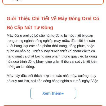
27/07/2026 08:20 AM
Tổng hợp 6 loại kéo cắt vải ngành may
Giới Thiệu Chi Tiết Về Máy Đóng Orel Có
đáng mua
25/07/2026 09:30 AM
Bộ Cấp Nút Tự Động
Máy đóng orel có bộ cấp nút tự động là một thiết bị quan
Đồng tiền máy may là gì? Hướng dẫn chỉnh
chỉ đúng
trọng trong ngành công nghiệp may mặc, đặc biệt khi sản
21/07/2026 09:08 AM
xuất hàng loạt các sản phẩm thời trang, đồng phục, hoặc
quần áo bảo hộ. Thiết bị này được thiết kế nhằm cải thiện
năng suất và chất lượng sản phẩm thông qua việc tự động
Cách vệ sinh máy cắt nhiệt dây đai an toàn,
hóa quá trình đóng khuy, giúp giảm thiểu sai sót và tiết kiệm
dễ làm
thời gian lao động.
08/08/2026 08:58 AM
Máy này đặc biệt thích hợp cho các nhà máy, xưởng may
Quy trình kiểm vải đầu vào và cách tính
có quy mô lớn, nơi cần đóng hàng nghìn nút mỗi ngày. Việc
điểm lỗi chuẩn
trang bị thêm bộ cấp nút tự động giúp máy hoạt động trơn
05/08/2026 10:52 AM
tru và hiệu quả hơn.
Xem thêm
Cách lắp kim máy vắt sổ đúng chiều tránh
Thông Số Kỹ Thuật Chung:
bỏ mũi