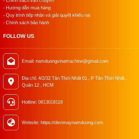
- Chính sách vận chuyển
cần tăng số lượng nhân công.
- Hướng dẫn mua hàng
- Quy trình tiếp nhận và giải quyết khiếu nại
Chất lượng sản phẩm được cải thiện:
Máy đảm bảo mỗi
- Chính sách bảo hành
nút được đóng đều đặn và chắc chắn, tạo ra những sản
phẩm có chất lượng cao hơn so với khi thực hiện thủ công.
FOLLOW US
Giảm thiểu chi phí sản xuất:
Việc tự động hóa giúp tiết
kiệm chi phí nhân công và thời gian. Hơn nữa, máy có độ
bền cao, ít hư hỏng, giúp giảm chi phí bảo trì và thay thế.
Email: namduongvinamachine@gmail.com
Dễ dàng vận hành và bảo trì:
Với thiết kế hiện đại và bảng
điều khiển thân thiện, máy dễ sử dụng ngay cả với những
Địa chỉ: 4/2/32 Tân Thới Nhất 01 , P Tân Thới Nhất ,
người không có kinh nghiệm. Việc bảo trì máy cũng đơn
Quận 12 , HCM
giản, với các bộ phận dễ dàng tháo lắp để vệ sinh hoặc thay
thế khi cần.
Hotline: 0813018118
Website: https://dienmaynamduong.com