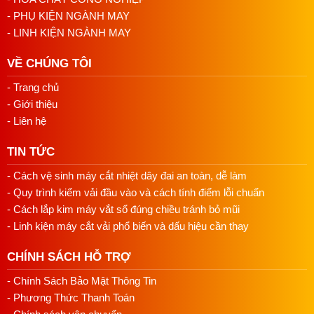
trong từng chi tiết.
- PHỤ KIỆN NGÀNH MAY
- LINH KIỆN NGÀNH MAY
Công ty sản xuất đồng phục
: Nơi cần sản xuất số lượng
lớn các bộ quần áo đồng nhất về chất lượng.
VỀ CHÚNG TÔI
Sản xuất quần áo bảo hộ lao động
: Các sản phẩm quần
- Trang chủ
áo bảo hộ thường yêu cầu độ bền cao, do đó việc sử dụng
- Giới thiệu
máy đóng nút tự động giúp đảm bảo chất lượng.
- Liên hệ
Ngành công nghiệp may gia dụng
: Ngoài quần áo, máy
còn có thể được sử dụng trong việc đóng nút cho các sản
TIN TỨC
phẩm như rèm cửa, khăn trải bàn, vỏ gối, v.v.
- Cách vệ sinh máy cắt nhiệt dây đai an toàn, dễ làm
- Quy trình kiểm vải đầu vào và cách tính điểm lỗi chuẩn
- Cách lắp kim máy vắt sổ đúng chiều tránh bỏ mũi
Lợi Ích Khi Sử Dụng Máy Đóng Orel Có
- Linh kiện máy cắt vải phổ biến và dấu hiệu cần thay
Bộ Cấp Nút Tự Động
CHÍNH SÁCH HỖ TRỢ
Nâng cao năng suất:
Với khả năng hoạt động liên tục và
- Chính Sách Bảo Mật Thông Tin
nhanh chóng, máy có thể xử lý hàng nghìn sản phẩm mỗi
- Phương Thức Thanh Toán
ngày, giúp nhà máy đạt được năng suất cao hơn mà không