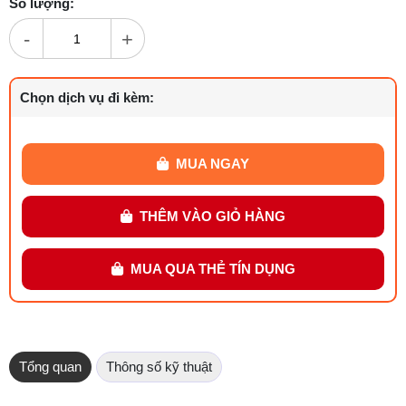
Số lượng:
-
+
Chọn dịch vụ đi kèm:
MUA NGAY
THÊM VÀO GIỎ HÀNG
MUA QUA THẺ TÍN DỤNG
Tổng quan
Thông số kỹ thuật