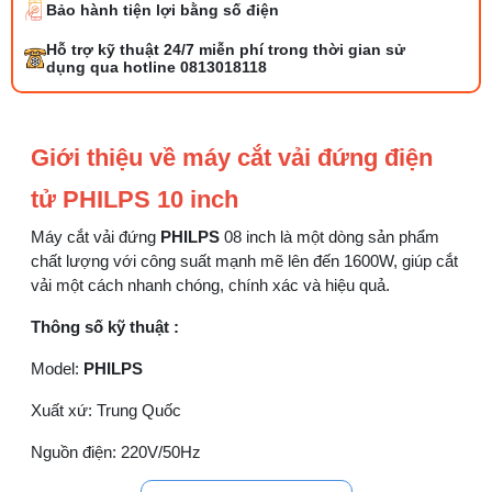
Bảo hành tiện lợi bằng số điện
Tổng hợp 6 loại kéo cắt vải ngành may
Hỗ trợ kỹ thuật 24/7 miễn phí trong thời gian sử
đáng mua
dụng qua hotline 0813018118
25/07/2026 09:30 AM
Đồng tiền máy may là gì? Hướng dẫn chỉnh
Giới thiệu về máy cắt vải đứng điện
chỉ đúng
21/07/2026 09:08 AM
tử PHILPS 10 inch
Máy cắt vải đứng
PHILPS
08 inch là một dòng sản phẩm
Máy vắt sổ Siruba Trung và Đài khác nhau
thế nào
chất lượng với công suất mạnh mẽ lên đến 1600W, giúp cắt
17/07/2026 08:20 AM
vải một cách nhanh chóng, chính xác và hiệu quả.
Thông số kỹ thuật :
Quy trình kiểm vải đầu vào và cách tính
điểm lỗi chuẩn
Model:
PHILPS
05/08/2026 10:52 AM
Xuất xứ: Trung Quốc
Cách lắp kim máy vắt sổ đúng chiều tránh
Nguồn điện: 220V/50Hz
bỏ mũi
03/08/2026 10:22 AM