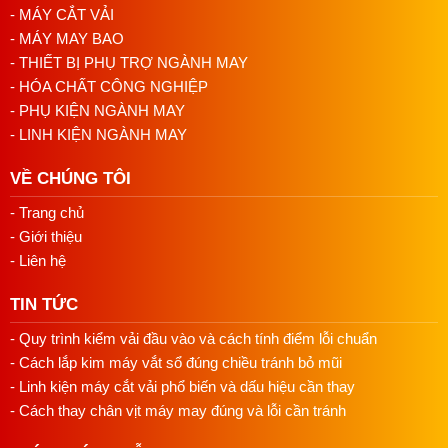
Bước 4: Sử dụng tay cầm để di chuyển máy qua lại trên bề
- MÁY CẮT VẢI
mặt vải. Hãy đảm bảo rằng bạn di chuyển máy theo hướng
- MÁY MAY BAO
đúng của lưỡi dao để tránh làm hỏng vải.
- THIẾT BỊ PHỤ TRỢ NGÀNH MAY
- HÓA CHẤT CÔNG NGHIỆP
Bước 5: Khi cần, hãy sử dụng hệ thống mài dao tự động để
- PHỤ KIỆN NGÀNH MAY
giữ lưỡi dao luôn sắc bén.
- LINH KIỆN NGÀNH MAY
Bước 6: Khi hoàn thành công việc, hãy tắt máy và tháo cắm
nguồn điện.
VỀ CHÚNG TÔI
Lưu ý: Đảm bảo rằng bạn thường xuyên kiểm tra và bảo
- Trang chủ
dưỡng máy để đảm bảo hiệu suất làm việc tốt nhất. Máy
- Giới thiệu
cắt vải đứng Philps 08 inch có thể phát huy tối đa khả năng
- Liên hệ
của mình nếu được sử dụng đúng cách.
TIN TỨC
- Quy trình kiểm vải đầu vào và cách tính điểm lỗi chuẩn
- Cách lắp kim máy vắt sổ đúng chiều tránh bỏ mũi
- Linh kiện máy cắt vải phổ biến và dấu hiệu cần thay
- Cách thay chân vịt máy may đúng và lỗi cần tránh