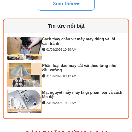
Công suất: 1600W
Xem thêm
Loại dao : 10 inch
Linh kiện máy cắt vải phổ biến và dấu hiệu
cần thay
Lớp cắt tối đa: 19 cm
29/07/2026 09:14 AM
Tin tức nổi bật
Trọng lượng máy: 17Kg
Cách thay chân vịt máy may đúng và lỗi
cần tránh
01/08/2026 10:50 AM
Phân loại dao máy cắt vải theo từng nhu
cầu xưởng
31/07/2026 09:12 AM
Mặt nguyệt máy may là gì phân loại và cách
lắp đặt
23/07/2026 10:21 AM
Bộ phụ trợ kéo vải máy may là gì? Công
dụng và cách lắp
Ưu điểm máy cắt vải
27/07/2026 08:20 AM