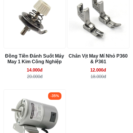
Thứ năm, hệ thống mài dao tự động được tích hợp trên
thân máy giúp người sử dụng dễ dàng duy trì sự sắc bén
Linh kiện máy cắt vải phổ biến và dấu hiệu
cần thay
của lưỡi dao, đảm bảo cho vết cắt luôn gọn gàng và mịn
29/07/2026 09:14 AM
màng.
Cuối cùng, tay cầm được thiết kế vừa vặn, tạo cảm giác dễ
chịu khi sử dụng. Chất liệu cách điện bao bọc tay cầm giúp
tăng hiệu quả an toàn trong quá trình làm việc.
Đồng Tiền Đánh Suốt Máy
Chân Vịt May Mí Nhỏ P360
May 1 Kim Công Nghiệp
& P361
Với công suất lên đến 1600W, máy cắt vải đứng điện tử có
14.000đ
12.000đ
thể phục vụ đa dạng nhu cầu cắt vải từ các xưởng sản
20.000đ
18.000đ
xuất, nhà máy đến các hộ kinh doanh nhỏ lẻ.
-35%