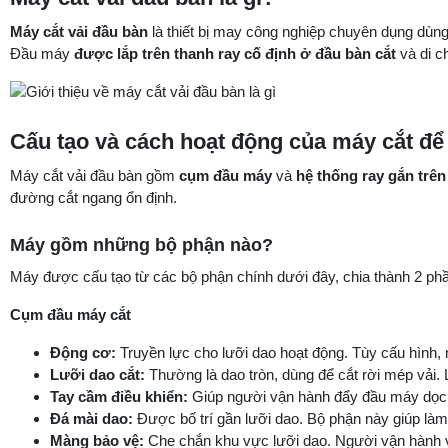
Máy cắt vải đầu bàn
là thiết bị may công nghiệp chuyên dụng dùng 
Đầu máy
được lắp trên thanh ray cố định ở đầu bàn cắt
và di c
Cấu tạo và cách hoạt động của máy cắt để
Máy cắt vải đầu bàn gồm
cụm đầu máy
và
hệ thống ray gắn trên
đường cắt ngang ổn định.
Máy gồm những bộ phận nào?
Máy được cấu tạo từ các bộ phận chính dưới đây, chia thành 2 ph
Cụm đầu máy cắt
Động cơ:
Truyền lực cho lưỡi dao hoạt động. Tùy cấu hình,
Lưỡi dao cắt:
Thường là dao tròn, dùng để cắt rời mép vải. L
Tay cầm điều khiển:
Giúp người vận hành đẩy đầu máy dọc th
Đá mài dao:
Được bố trí gần lưỡi dao. Bộ phận này giúp là
Màng bảo vệ:
Che chắn khu vực lưỡi dao. Người vận hành v