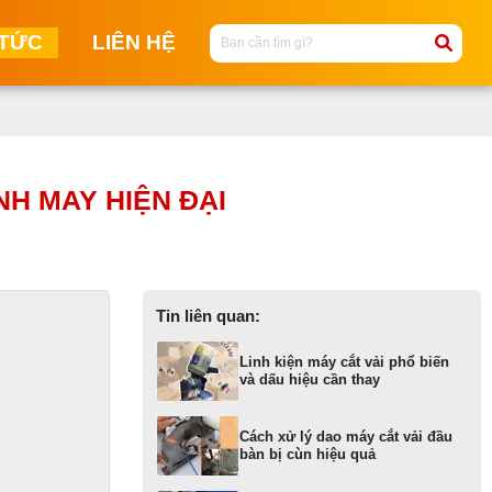
 TỨC
LIÊN HỆ
M
M
NH MAY HIỆN ĐẠI
C
NG
M
T
Tin liên quan:
MA
Linh kiện máy cắt vải phổ biến
KI
và dấu hiệu cần thay
M
M
Cách xử lý dao máy cắt vải đầu
KI
bàn bị cùn hiệu quả
ĐI
T