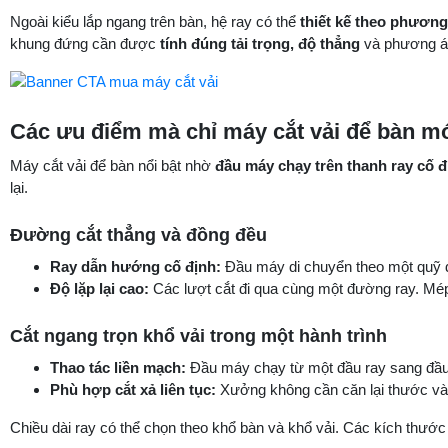
Ngoài kiểu lắp ngang trên bàn, hệ ray có thể
thiết kế theo phươn
khung đứng cần được
tính đúng tải trọng, độ thẳng
và phương án
Các ưu điểm mà chỉ máy cắt vải để bàn m
Máy cắt vải để bàn nổi bật nhờ
đầu máy chạy trên thanh ray cố đ
lại.
Đường cắt thẳng và đồng đều
Ray dẫn hướng cố định:
Đầu máy di chuyển theo một quỹ đ
Độ lặp lại cao:
Các lượt cắt đi qua cùng một đường ray. Mép 
Cắt ngang trọn khổ vải trong một hành trình
Thao tác liền mạch:
Đầu máy chạy từ một đầu ray sang đầu c
Phù hợp cắt xả liên tục:
Xưởng không cần căn lại thước và
Chiều dài ray có thể chọn theo khổ bàn và khổ vải. Các kích thư