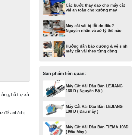
Các bước thay dao cho máy cắt
vải an toàn cho xưởng may
MA
KI
T
Máy cắt vải bị lỗi do đâu?
SU
Nguyên nhân và xử lý thế nào
1 
T
Hướng dẫn bảo dưỡng & vệ sinh
máy cắt vải theo từng dòng
N
KI
S
Sản phẩm liên quan:
MA
Máy Cắt Vải Đầu Bàn LEJIANG
KI
168 D ( Nguyên Bộ )
T
hẳng, hỗ trợ xả
SI
Máy Cắt Vải Đầu Bàn LEJIANG
108 D ( Đầu máy )
tư để anh/chị
MA
KI
ĐI
Máy Cắt Vải Đầu Bàn TIEMA 108D
T
( Đầu Máy )
J