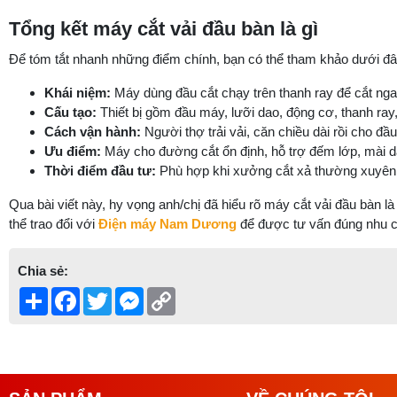
Tổng kết máy cắt vải đầu bàn là gì
Để tóm tắt nhanh những điểm chính, bạn có thể tham khảo dưới đâ
Khái niệm:
Máy dùng đầu cắt chạy trên thanh ray để cắt nga
Cấu tạo:
Thiết bị gồm đầu máy, lưỡi dao, động cơ, thanh ray, 
Cách vận hành:
Người thợ trải vải, căn chiều dài rồi cho đầ
Ưu điểm:
Máy cho đường cắt ổn định, hỗ trợ đếm lớp, mài dao
Thời điểm đầu tư:
Phù hợp khi xưởng cắt xả thường xuyên, 
Qua bài viết này, hy vọng anh/chị đã hiểu rõ máy cắt vải đầu bàn 
thể trao đổi với
Điện máy Nam Dương
để được tư vấn đúng nhu c
Chia sẻ:
Share
Facebook
Twitter
Messenger
Copy
Link