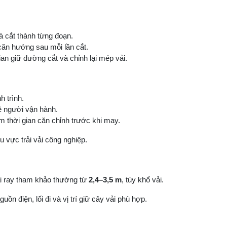
 cắt thành từng đoạn.
căn hướng sau mỗi lần cắt.
an giữ đường cắt và chỉnh lại mép vải.
 trình.
ề người vận hành.
m thời gian căn chỉnh trước khi may.
 vực trải vải công nghiệp.
ài ray tham khảo thường từ
2,4–3,5 m
, tùy khổ vải.
uồn điện, lối đi và vị trí giữ cây vải phù hợp.