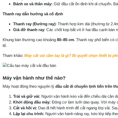
Bánh xe và thân máy:
Giữ đầu cắt ổn định khi di chuyển. Bá
Thanh ray dẫn hướng và cố định
Thanh ray (Đường ray)
: Thanh hợp kim dài (thường từ 2.4m
Giá đỡ thanh ray
: Các chốt kẹp bắt vít ở hai đầu cạnh bàn 
Khung bàn thường cao khoảng
80–85 cm
. Thanh ray phổ biến có c
tế.
Tham khảo:
Máy cắt vải cầm tay là gì? Bí quyết chọn thiết bị p
Máy vận hành như thế nào?
Máy hoạt động theo nguyên lý
đầu cắt di chuyển tịnh tiến trên t
Trải và giữ vải:
Người vận hành kéo vải đến chiều dài cần d
Khởi động đầu máy:
Động cơ làm lưỡi dao quay. Với máy c
Cắt và hồi vị:
Dao đi hết hành trình để cắt ngang lớp vải. S
Lặp lại chu trình:
Người vận hành nâng ray, kéo lớp tiếp theo