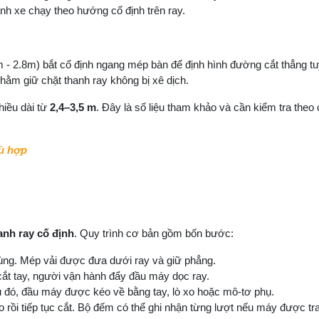
nh xe chạy theo hướng cố định trên ray.
 - 2.8m) bắt cố định ngang mép bàn để định hình đường cắt thẳng tuy
nhằm giữ chặt thanh ray không bị xê dịch.
hiều dài từ
2,4–3,5 m
. Đây là số liệu tham khảo và cần kiểm tra theo
hù hợp
hanh ray cố định
. Quy trình cơ bản gồm bốn bước:
ùng. Mép vải được đưa dưới ray và giữ phẳng.
ắt tay, người vận hành đẩy đầu máy dọc ray.
au đó, đầu máy được kéo về bằng tay, lò xo hoặc mô-tơ phụ.
 rồi tiếp tục cắt. Bộ đếm có thể ghi nhận từng lượt nếu máy được tra