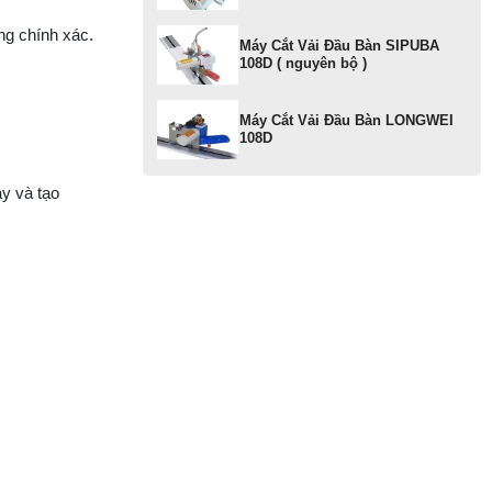
ng chính xác.
MA
Máy Cắt Vải Đầu Bàn SIPUBA
KI
108D ( nguyên bộ )
ĐI
T
JU
Máy Cắt Vải Đầu Bàn LONGWEI
108D
MA
y và tạo
KI
M
H
D
MA
KI
L
M
M
KI
V
LI
T