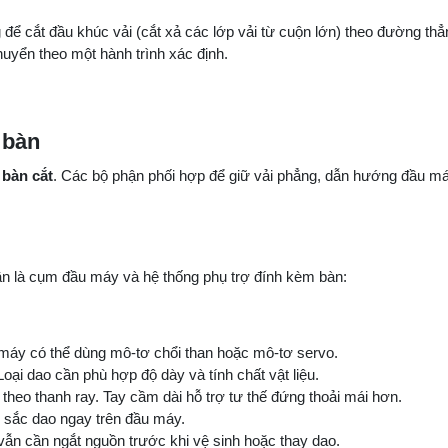
để cắt đầu khúc vải (cắt xả các lớp vải từ cuộn lớn) theo đường thẳ
huyển theo một hành trình xác định.
 bàn
 bàn cắt
. Các bộ phận phối hợp để giữ vải phẳng, dẫn hướng đầu má
ần là cụm đầu máy và hệ thống phụ trợ đính kèm bàn:
 máy có thể dùng mô-tơ chổi than hoặc mô-tơ servo.
oại dao cần phù hợp độ dày và tính chất vật liệu.
eo thanh ray. Tay cầm dài hỗ trợ tư thế đứng thoải mái hơn.
m sắc dao ngay trên đầu máy.
ẫn cần ngắt nguồn trước khi vệ sinh hoặc thay dao.