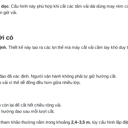
g dọc
. Cấu hình này phù hợp khi cắt các tấm vải dài dùng may rèm c
 giữ vải.
ới có
ịnh
. Thiết kế này tạo ra các lợi thế mà máy cắt vải cầm tay khó duy tr
ạo đã xác định. Người vận hành không phải tự giữ hướng cắt.
vải vì thế dễ đồng đều hơn giữa nhiều lớp.
òn lại để cắt hết chiều rộng vải.
 hướng dao sau mỗi lượt cắt.
ớc tham khảo thường nằm trong khoảng
2,4–3,5 m
, tùy cấu hình lắp đặt