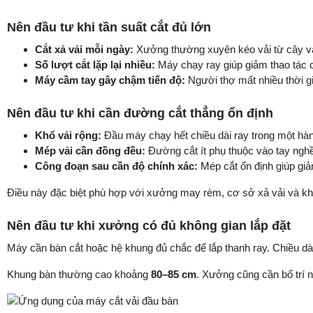
Nên đầu tư khi tần suất cắt đủ lớn
Cắt xả vải mỗi ngày:
Xưởng thường xuyên kéo vải từ cây và
Số lượt cắt lặp lại nhiều:
Máy chạy ray giúp giảm thao tác 
Máy cầm tay gây chậm tiến độ:
Người thợ mất nhiều thời gi
Nên đầu tư khi cần đường cắt thẳng ổn định
Khổ vải rộng:
Đầu máy chạy hết chiều dài ray trong một hành
Mép vải cần đồng đều:
Đường cắt ít phụ thuộc vào tay ngh
Công đoạn sau cần độ chính xác:
Mép cắt ổn định giúp giả
Điều này đặc biệt phù hợp với xưởng may rèm, cơ sở xả vải và khu
Nên đầu tư khi xưởng có đủ không gian lắp đặt
Máy cần bàn cắt hoặc hệ khung đủ chắc để lắp thanh ray. Chiều d
Khung bàn thường cao khoảng
80–85 cm
. Xưởng cũng cần bố trí ng