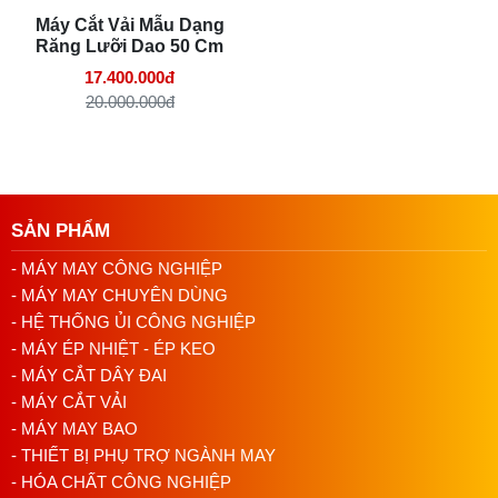
Máy Cắt Vải Mẫu Dạng
Răng Lưỡi Dao 50 Cm
17.400.000đ
20.000.000đ
Hướng dẫn sử dụng máy cắt lấy mẫu
SẢN PHẨM
dao tròn
- MÁY MAY CÔNG NGHIỆP
Bước 1: Chuẩn bị công cụ và vật liệu
- MÁY MAY CHUYÊN DÙNG
- HỆ THỐNG ỦI CÔNG NGHIỆP
Đặt tấm lót cao su lên mặt bàn làm việc. Tấm lót này
- MÁY ÉP NHIỆT - ÉP KEO
sẽ giúp bảo vệ mặt bàn và lưỡi dao của bạn.
- MÁY CẮT DÂY ĐAI
Chọn mẫu vải hoặc giấy mà bạn muốn cắt.
- MÁY CẮT VẢI
Bước 2: Cắt mẫu
- MÁY MAY BAO
- THIẾT BỊ PHỤ TRỢ NGÀNH MAY
Đặt mẫu vải hoặc giấy lên tấm lót cao su.
- HÓA CHẤT CÔNG NGHIỆP
Lấy Dao Cắt Mẫu Vải Dạng Tròn và đặt nó lên mẫu