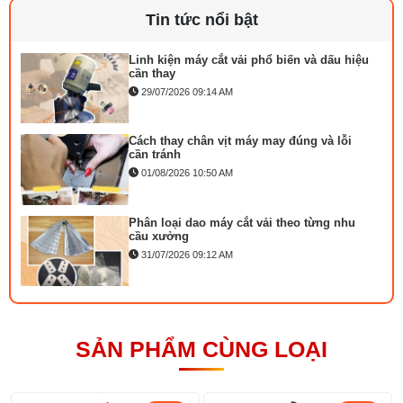
03/08/2026 10:22 AM
Tin tức nổi bật
- Đường kính lưỡi dao : 113 mm
- Độ chính xác : 112.843x3.14159
Linh kiện máy cắt vải phổ biến và dấu hiệu
- Trọng lượng sản phẩm : 12kg
cần thay
- Kích thước : 42cm x 38cm x 30cm
29/07/2026 09:14 AM
- Bảo hành : 12 tháng
- Xuất xứ : Hàn Quốc
Cách thay chân vịt máy may đúng và lỗi
cần tránh
01/08/2026 10:50 AM
Phân loại dao máy cắt vải theo từng nhu
cầu xưởng
31/07/2026 09:12 AM
Mặt nguyệt máy may là gì phân loại và cách
lắp đặt
23/07/2026 10:21 AM
SẢN PHẨM CÙNG LOẠI
Bộ phụ trợ kéo vải máy may là gì? Công
dụng và cách lắp