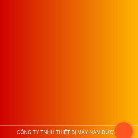
Khi nói đến thiết bị ngành may, việc lựa chọn một đối tác
cung cấp uy tín và chất lượng luôn là mối quan tâm hàng
đầu của mỗi doanh nghiệp. Vậy tại sao bạn nên lựa chọn
Nam Dương làm đối tác của mình?
1. Đối Tác Tin Cậy:
Công Ty Thiết Bị May Nam Dương
không chỉ đơn thuần là một nhà cung cấp thiết bị. Chúng tôi
xem mình như một đối tác tin cậy, sẵn sàng hỗ trợ và đồng
hành cùng bạn trên mỗi bước đi.
2. Am Hiểu Ngành May:
Nhờ vào kiến thức sâu rộng và
kinh nghiệm dày dặn trong ngành may, chúng tôi tự tin giới
thiệu và cung cấp những dòng máy mới mẻ, tiên tiến nhất,
đáp ứng mọi nhu cầu của thị trường.
3. Sản Phẩm Chất Lượng:
Tất cả sản phẩm chúng tôi
nhập khẩu đều tuân thủ những tiêu chuẩn chất lượng cao,
đảm bảo mang đến cho khách hàng những thiết bị tốt nhất.
4. Giá Cả Cạnh Tranh:
Chúng tôi cam kết mang đến mức
CÔNG TY TNHH THIẾT BỊ MÁY NAM DƯƠNG
giá tốt nhất, giúp bạn tiết kiệm tối đa chi phí mà vẫn sở hữu