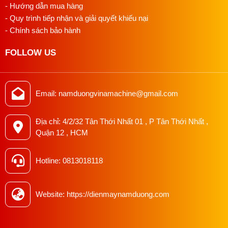
- Hướng dẫn mua hàng
Luôn nhớ rằng an toàn là ưu tiên hàng đầu khi sử dụng bất
- Quy trình tiếp nhận và giải quyết khiếu nại
kỳ công cụ cắt nào. Chúc bạn thành công với việc sử dụng
- Chính sách bảo hành
Dao Cắt Mẫu Vải Dạng Tròn!
======>>Xem thêm:
Máy cắt v
ải mẫu
tròn
khác
FOLLOW US
Email: namduongvinamachine@gmail.com
Địa chỉ: 4/2/32 Tân Thới Nhất 01 , P Tân Thới Nhất ,
Quận 12 , HCM
Hotline: 0813018118
Tại Sao Nên Mua Máy Cắt Vải Mẫu Tại
Website: https://dienmaynamduong.com
Công Ty Thiết Bị May Nam Dương ?