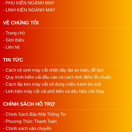
- PHỤ KIỆN NGÀNH MAY
vải hoặc giấy.
Ứng dụng lực xuống và xoay dao cắt theo hướng
- LINH KIỆN NGÀNH MAY
đồng hồ. Đảm bảo rằng lưỡi dao đã cắt xuyên qua
toàn bộ mẫu vải hoặc giấy.
VỀ CHÚNG TÔI
- Trang chủ
Bước 3: Kiểm tra mẫu đã cắt
- Giới thiệu
Sau khi cắt, nhấc dao cắt và kiểm tra mẫu đã cắt.
- Liên hệ
Nếu mẫu cắt không đạt yêu cầu, hãy lặp lại bước 2
cho đến khi bạn hài lòng với kết quả.
TIN TỨC
Đảm bảo rằng mẫu cắt có hình tròn chuẩn với kích
- Cách vệ sinh máy cắt nhiệt dây đai an toàn, dễ làm
thước 10 cm².
- Quy trình kiểm vải đầu vào và cách tính điểm lỗi chuẩn
Bước 4: Bảo dưỡng dao cắt
- Cách lắp kim máy vắt sổ đúng chiều tránh bỏ mũi
- Linh kiện máy cắt vải phổ biến và dấu hiệu cần thay
Khi không sử dụng, hãy khóa lưỡi dao để đảm bảo an
toàn.
CHÍNH SÁCH HỖ TRỢ
Kiểm tra lưỡi dao thường xuyên và thay thế khi cần
thiết.
- Chính Sách Bảo Mật Thông Tin
Bảo quản Dao Cắt Mẫu Vải Dạng Tròn ở nơi khô ráo,
- Phương Thức Thanh Toán
tránh xa tầm tay trẻ em.
- Chính sách vận chuyển