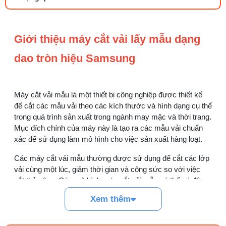
27/07/2026 08:20 AM
Tổng hợp 6 loại kéo cắt vải ngành may
Giới thiệu máy cắt vải lấy mẫu dạng
đáng mua
25/07/2026 09:30 AM
dao tròn hiệu Samsung
Đồng tiền máy may là gì? Hướng dẫn chỉnh
chỉ đúng
Máy cắt vải mẫu là một thiết bị công nghiệp được thiết kế
21/07/2026 09:08 AM
để cắt các mẫu vải theo các kích thước và hình dạng cụ thể
trong quá trình sản xuất trong ngành may mặc và thời trang.
Cách vệ sinh máy cắt nhiệt dây đai an toàn,
Mục đích chính của máy này là tạo ra các mẫu vải chuẩn
dễ làm
xác để sử dụng làm mô hình cho việc sản xuất hàng loạt.
08/08/2026 08:58 AM
Các máy cắt vải mẫu thường được sử dụng để cắt các lớp
Quy trình kiểm vải đầu vào và cách tính
vải cùng một lúc, giảm thời gian và công sức so với việc
điểm lỗi chuẩn
cắt thủ công. Các mô hình máy cắt vải mẫu có thể có độ
05/08/2026 10:52 AM
chính xác cao và có khả năng xử lý nhiều loại vải khác
Xem thêm
nhau.
Cách lắp kim máy vắt sổ đúng chiều tránh
Thông số kỹ thuật
bỏ mũi