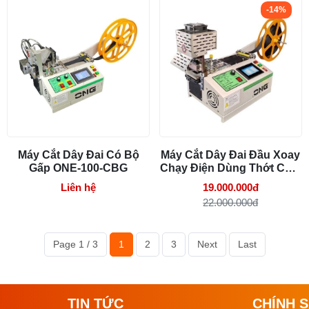
-14%
Máy Cắt Dây Đai Có Bộ
Máy Cắt Dây Đai Đầu Xoay
Gấp ONE-100-CBG
Chạy Điện Dùng Thớt Chặt
ONE-120-XD
Liên hệ
19.000.000đ
22.000.000đ
Page 1 / 3
1
2
3
Next
Last
TIN TỨC
CHÍNH 