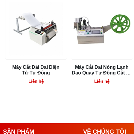
Kích thước 410 x 525 x 430 mm
Máy Cắt Dải Đai Điện
Máy Cắt Đai Nóng Lạnh
Tử Tự Động
Dao Quay Tự Động Cắt Đa
Góc 226
Liên hệ
Liên hệ
SẢN PHẨM
VỀ CHÚNG TÔI