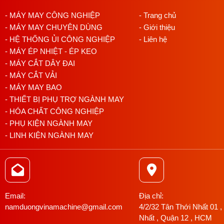
- MÁY MAY CÔNG NGHIỆP
- Trang chủ
- MÁY MAY CHUYÊN DÙNG
- Giới thiệu
- HỆ THỐNG ỦI CÔNG NGHIỆP
- Liên hệ
- MÁY ÉP NHIỆT - ÉP KEO
- MÁY CẮT DÂY ĐAI
- MÁY CẮT VẢI
- MÁY MAY BAO
- THIẾT BỊ PHỤ TRỢ NGÀNH MAY
- HÓA CHẤT CÔNG NGHIỆP
- PHỤ KIỆN NGÀNH MAY
- LINH KIỆN NGÀNH MAY
Email:
Địa chỉ:
namduongvinamachine@gmail.com
4/2/32 Tân Thới Nhất 01 ,
Nhất , Quận 12 , HCM