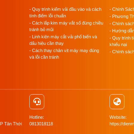
- Quy trình kiểm vải đầu vào và cách
- Chính Sác
tính điểm lỗi chuẩn
- Phương T
- Cách lắp kim máy vắt sổ đúng chiều
- Chính sác
tránh bỏ mũi
- Hướng dẫ
- Linh kiện máy cắt vải phổ biến và
- Quy trình t
dấu hiệu cần thay
khiếu nại
- Cách thay chân vịt máy may đúng
- Chính sác
và lỗi cần tránh
Hotline:
Website:
 P Tân Thới
0813018118
https://di