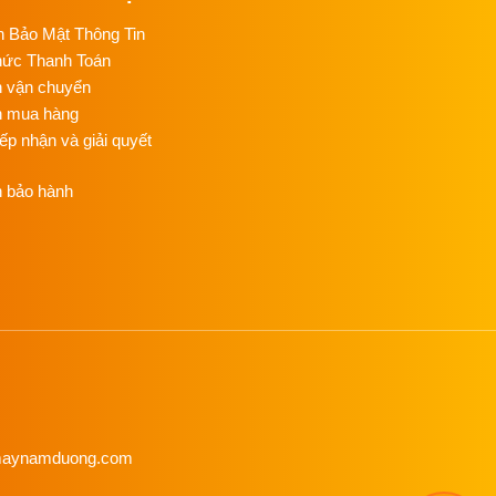
C
C
h Bảo Mật Thông Tin
NG
hức Thanh Toán
h vận chuyển
T
n mua hàng
C
NG
iếp nhận và giải quyết
h bảo hành
ỦI
G
NỒ
HƠ
Đ
C
NG
HƠ
C
NG
enmaynamduong.com
M
ÉP