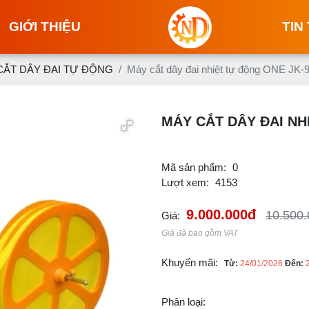
GIỚI THIỆU
TIN
CẮT DÂY ĐAI TỰ ĐỘNG
Máy cắt dây đai nhiệt tự động ONE JK-
MÁY CẮT DÂY ĐAI NH
Mã sản phẩm:
0
Lượt xem:
4153
9.000.000đ
10.500
Giá:
Giá đã bao gồm VAT
Khuyến mãi:
Từ:
24/01/2026
Đến:
Phân loại: