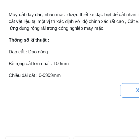
Máy cắt dây đai , nhãn mác được thiết kế đặc biệt để cắt nhã
cắt vật liệu tại một vị trí xác định với độ chính xác rất cao , C
ứng dụng rộng rãi trong công nghiệp may mặc.
Thông số kĩ thuật :
Dao cắt : Dao nóng
Bề rộng cắt lớn nhất : 100mm
Chiều dài cắt : 0-9999mm
Tốc độ cắt : 6000pcs/giờ
X
Nhiệt độ dao cao nhất : 420oC
Nguồn điện : 220V/50Hz 110V/60Hz
Công suất : 500W
Khối lượng máy : 26Kg