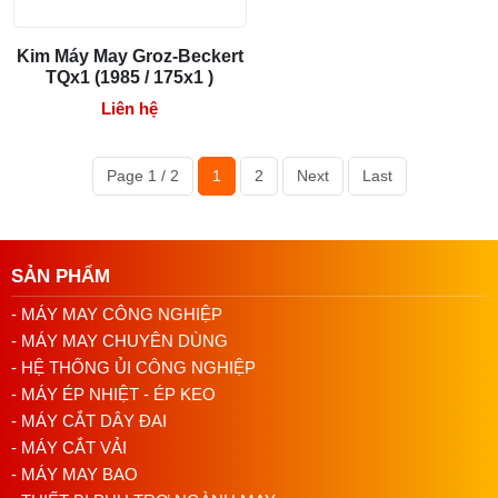
Kim Máy May Groz-Beckert
TQx1 (1985 / 175x1 )
Liên hệ
Page 1 / 2
1
2
Next
Last
SẢN PHẨM
- MÁY MAY CÔNG NGHIỆP
- MÁY MAY CHUYÊN DÙNG
- HỆ THỐNG ỦI CÔNG NGHIỆP
- MÁY ÉP NHIỆT - ÉP KEO
- MÁY CẮT DÂY ĐAI
- MÁY CẮT VẢI
- MÁY MAY BAO