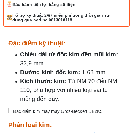
Bảo hành tiện lợi bằng số điện
Bộ phụ trợ kéo vải máy may là gì? Công
Hỗ trợ kỹ thuật 24/7 miễn phí trong thời gian sử
dụng và cách lắp
dụng qua hotline 0813018118
27/07/2026 08:20 AM
Tổng hợp 6 loại kéo cắt vải ngành may
Đặc điểm kỹ thuật:
đáng mua
25/07/2026 09:30 AM
Chiều dài từ đốc kim đến mũi kim:
33,9 mm.
Đồng tiền máy may là gì? Hướng dẫn chỉnh
Đường kính đốc kim:
1,63 mm.
chỉ đúng
21/07/2026 09:08 AM
Kích thước kim:
Từ NM 70 đến NM
110, phù hợp với nhiều loại vải từ
Cách vệ sinh máy cắt nhiệt dây đai an toàn,
mỏng đến dày.
dễ làm
08/08/2026 08:58 AM
Quy trình kiểm vải đầu vào và cách tính
Phân loại kim:
điểm lỗi chuẩn
05/08/2026 10:52 AM