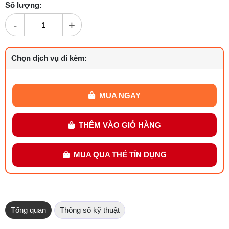
Số lượng:
-
+
Chọn dịch vụ đi kèm:
MUA NGAY
THÊM VÀO GIỎ HÀNG
MUA QUA THẺ TÍN DỤNG
Tổng quan
Thông số kỹ thuật