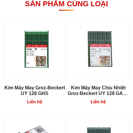
SẢN PHẨM CÙNG LOẠI
Bộ phụ trợ kéo vải máy may là gì? Công
dụng và cách lắp
27/07/2026 08:20 AM
Tổng hợp 6 loại kéo cắt vải ngành may
đáng mua
25/07/2026 09:30 AM
Đồng tiền máy may là gì? Hướng dẫn chỉnh
chỉ đúng
21/07/2026 09:08 AM
Kim Máy May Groz-Beckert
Kim Máy May Chịu Nhiệt
UY 128 GHS
Groz-Beckert UY 128 GAS /
Cách vệ sinh máy cắt nhiệt dây đai an toàn,
1280 / TVx3
dễ làm
Liên hệ
Liên hệ
08/08/2026 08:58 AM
Quy trình kiểm vải đầu vào và cách tính
điểm lỗi chuẩn