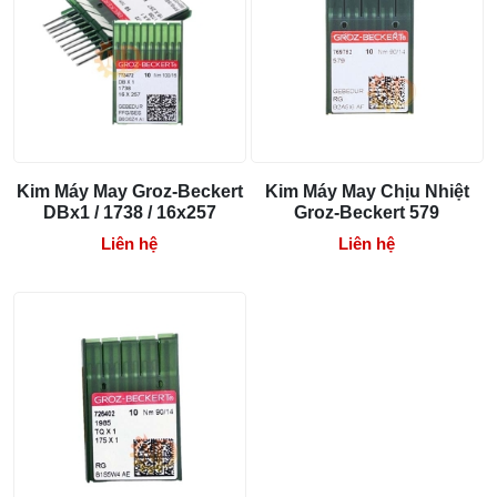
05/08/2026 10:52 AM
Cách lắp kim máy vắt sổ đúng chiều tránh
bỏ mũi
03/08/2026 10:22 AM
Kim Máy May Groz-Beckert
Kim Máy May Chịu Nhiệt
DBx1 / 1738 / 16x257
Groz-Beckert 579
Liên hệ
Liên hệ