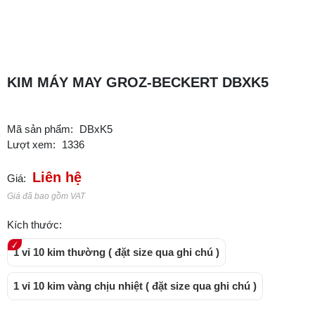
KIM MÁY MAY GROZ-BECKERT DBXK5
Mã sản phẩm:
DBxK5
Lượt xem:
1336
Liên hệ
Giá:
Giá đã bao gồm VAT
Kích thước:
1 vỉ 10 kim thường ( đặt size qua ghi chú )
1 vỉ 10 kim vàng chịu nhiệt ( đặt size qua ghi chú )