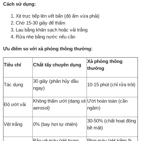
Cách sử dụng:
Xịt trực tiếp lên vết bẩn (độ ẩm vừa phải)
Chờ 15-30 giây để thấm
Lau bằng khăn sạch hoặc vải trắng
Rửa nhẹ bằng nước nếu cần
Ưu điểm so với xà phòng thông thường:
Xà phòng thông
Tiêu chí
Chất tẩy chuyên dụng
thường
30 giây (phân hủy dầu
Tác dụng
10-15 phút (chỉ rửa trôi)
ngay)
Không thấm ướt (dạng xịt
Ướt hoàn toàn (cần
Độ ướt vải
aerosol)
ngâm)
30-50% (chất hoạt động
Vệt trắng
0% (bay hơi tự nhiên)
bề mặt)
Bảo vệ màu (pH trung
Phai màu (pH kiềm 9-