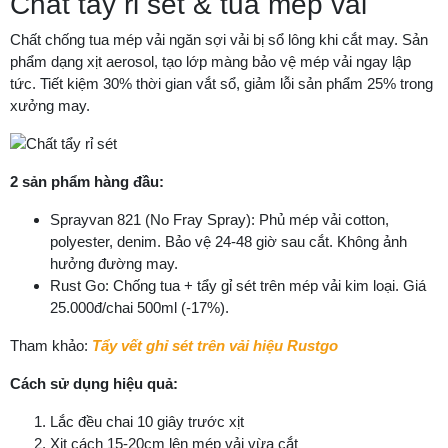
Chất tẩy rỉ sét & tua mép vải
Chất chống tua mép vải ngăn sợi vải bị sổ lông khi cắt may. Sản
phẩm dạng xịt aerosol, tạo lớp màng bảo vệ mép vải ngay lập
tức. Tiết kiệm 30% thời gian vắt sổ, giảm lỗi sản phẩm 25% trong
xưởng may.
2 sản phẩm hàng đầu:
Sprayvan 821 (No Fray Spray): Phủ mép vải cotton,
polyester, denim. Bảo vệ 24-48 giờ sau cắt. Không ảnh
hưởng đường may.
Rust Go: Chống tua + tẩy gỉ sét trên mép vải kim loại. Giá
25.000đ/chai 500ml (-17%).
Tham khảo:
Tẩy vết ghỉ sét trên vải hiệu Rustgo
Cách sử dụng hiệu quả:
Lắc đều chai 10 giây trước xịt
Xịt cách 15-20cm lên mép vải vừa cắt