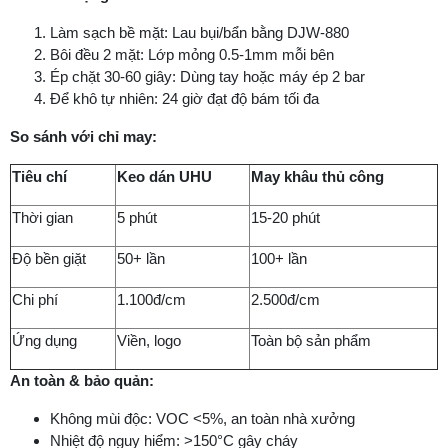
Làm sạch bề mặt: Lau bụi/bẩn bằng DJW-880
Bôi đều 2 mặt: Lớp mỏng 0.5-1mm mỗi bên
Ép chặt 30-60 giây: Dùng tay hoặc máy ép 2 bar
Để khô tự nhiên: 24 giờ đạt độ bám tối đa
So sánh với chỉ may:
Tiêu chí
Keo dán UHU
May khâu thủ công
Thời gian
5 phút
15-20 phút
Độ bền giặt
50+ lần
100+ lần
Chi phí
1.100đ/cm
2.500đ/cm
Ứng dụng
Viền, logo
Toàn bộ sản phẩm
An toàn & bảo quản:
Không mùi độc: VOC <5%, an toàn nhà xưởng
Nhiệt độ nguy hiểm: >150°C gây cháy