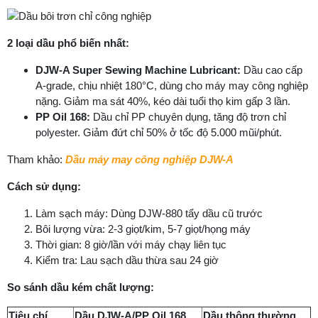
2 loại dầu phổ biến nhất:
DJW-A Super Sewing Machine Lubricant:
Dầu cao cấp
A-grade, chịu nhiệt 180°C, dùng cho máy may công nghiệp
nặng. Giảm ma sát 40%, kéo dài tuổi thọ kim gấp 3 lần.
PP Oil 168:
Dầu chỉ PP chuyên dụng, tăng độ trơn chỉ
polyester. Giảm đứt chỉ 50% ở tốc độ 5.000 mũi/phút.
Tham khảo:
Dầu máy may công nghiệp DJW-A
Cách sử dụng:
Làm sạch máy: Dùng DJW-880 tẩy dầu cũ trước
Bôi lượng vừa: 2-3 giọt/kim, 5-7 giọt/họng máy
Thời gian: 8 giờ/lần với máy chạy liên tục
Kiểm tra: Lau sạch dầu thừa sau 24 giờ
So sánh dầu kém chất lượng:
Tiêu chí
Dầu DJW-A/PP Oil 168
Dầu thông thường