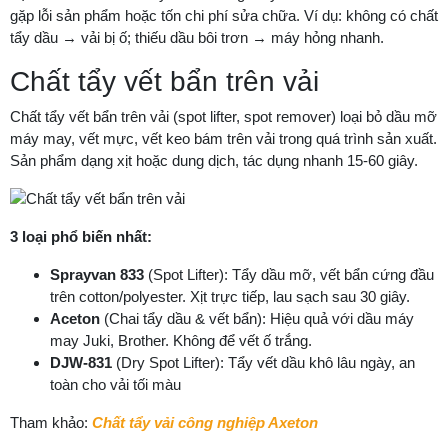
gặp lỗi sản phẩm hoặc tốn chi phí sửa chữa. Ví dụ: không có chất
tẩy dầu → vải bị ố; thiếu dầu bôi trơn → máy hỏng nhanh.
Chất tẩy vết bẩn trên vải
Chất tẩy vết bẩn trên vải (spot lifter, spot remover) loại bỏ dầu mỡ
máy may, vết mực, vết keo bám trên vải trong quá trình sản xuất.
Sản phẩm dạng xịt hoặc dung dịch, tác dụng nhanh 15-60 giây.
3 loại phổ biến nhất:
Sprayvan 833
(Spot Lifter): Tẩy dầu mỡ, vết bẩn cứng đầu
trên cotton/polyester. Xịt trực tiếp, lau sạch sau 30 giây.
Aceton
(Chai tẩy dầu & vết bẩn): Hiệu quả với dầu máy
may Juki, Brother. Không để vết ố trắng.
DJW-831
(Dry Spot Lifter): Tẩy vết dầu khô lâu ngày, an
toàn cho vải tối màu
Tham khảo:
Chất tẩy vải công nghiệp Axeton