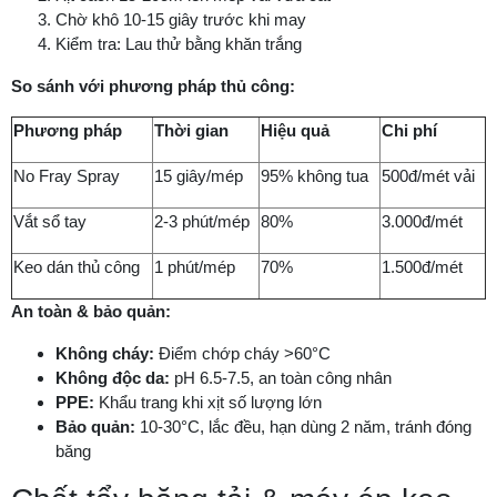
Chờ khô 10-15 giây trước khi may
Kiểm tra: Lau thử bằng khăn trắng
So sánh với phương pháp thủ công:
Phương pháp
Thời gian
Hiệu quả
Chi phí
No Fray Spray
15 giây/mép
95% không tua
500đ/mét vải
Vắt sổ tay
2-3 phút/mép
80%
3.000đ/mét
Keo dán thủ công
1 phút/mép
70%
1.500đ/mét
An toàn & bảo quản:
Không cháy:
Điểm chớp cháy >60°C
Không độc da:
pH 6.5-7.5, an toàn công nhân
PPE:
Khẩu trang khi xịt số lượng lớn
Bảo quản:
10-30°C, lắc đều, hạn dùng 2 năm, tránh đóng
băng