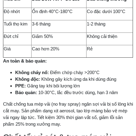
Độ nhớt
Ổn định 40°C-180°C
Co đặc dưới 100°C
Tuổi thọ kim
3-6 tháng
1-2 tháng
Đứt chỉ
Giảm 50%
Không cải thiện
Giá
Cao hơn 20%
Rẻ
An toàn & bảo quản:
Không cháy nổ:
Điểm chớp cháy >200°C
Không độc:
Không gây kích ứng da khi dùng đúng
PPE:
Găng tay khi bôi lượng lớn
Bảo quản:
10-30°C, lắc đều trước dùng, hạn 3 năm
Chất chống tua mép vải (no fray spray) ngăn sợi vải bị sổ lông khi
cắt may. Sản phẩm dạng xịt aerosol, tạo lớp màng bảo vệ mép
vải ngay lập tức. Tiết kiệm 30% thời gian vắt sổ, giảm lỗi sản
phẩm 25% trong xưởng may.