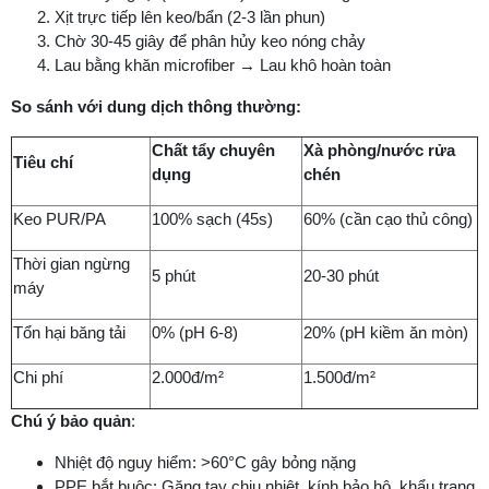
Xịt trực tiếp lên keo/bẩn (2-3 lần phun)
Chờ 30-45 giây để phân hủy keo nóng chảy
Lau bằng khăn microfiber → Lau khô hoàn toàn
So sánh với dung dịch thông thường:
Chất tẩy chuyên
Xà phòng/nước rửa
Tiêu chí
dụng
chén
Keo PUR/PA
100% sạch (45s)
60% (cần cạo thủ công)
Thời gian ngừng
5 phút
20-30 phút
máy
Tổn hại băng tải
0% (pH 6-8)
20% (pH kiềm ăn mòn)
Chi phí
2.000đ/m²
1.500đ/m²
Chú ý bảo quản
:
Nhiệt độ nguy hiểm: >60°C gây bỏng nặng
PPE bắt buộc: Găng tay chịu nhiệt, kính bảo hộ, khẩu trang