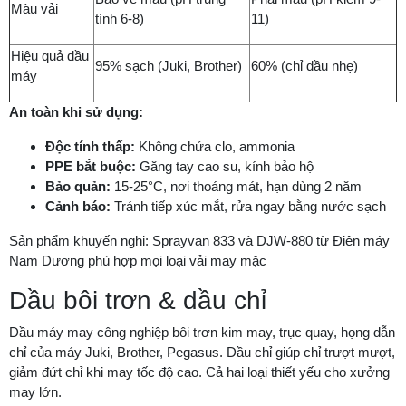
Màu vải
tính 6-8)
11)
Hiệu quả dầu
95% sạch (Juki, Brother)
60% (chỉ dầu nhẹ)
máy
An toàn khi sử dụng:
Độc tính thấp:
Không chứa clo, ammonia
PPE bắt buộc:
Găng tay cao su, kính bảo hộ
Bảo quản:
15-25°C, nơi thoáng mát, hạn dùng 2 năm
Cảnh báo:
Tránh tiếp xúc mắt, rửa ngay bằng nước sạch
Sản phẩm khuyến nghị: Sprayvan 833 và DJW-880 từ Điện máy
Nam Dương phù hợp mọi loại vải may mặc
Dầu bôi trơn & dầu chỉ
Dầu máy may công nghiệp bôi trơn kim may, trục quay, họng dẫn
chỉ của máy Juki, Brother, Pegasus. Dầu chỉ giúp chỉ trượt mượt,
giảm đứt chỉ khi may tốc độ cao. Cả hai loại thiết yếu cho xưởng
may lớn.