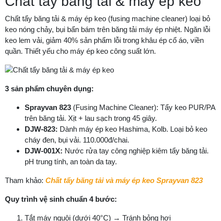
Chất tẩy băng tải & máy ép keo
Chất tẩy băng tải & máy ép keo (fusing machine cleaner) loại bỏ
keo nóng chảy, bụi bẩn bám trên băng tải máy ép nhiệt. Ngăn lỗi
keo lem vải, giảm 40% sản phẩm lỗi trong khâu ép cổ áo, viền
quần. Thiết yếu cho máy ép keo công suất lớn.
3 sản phẩm chuyên dụng:
Sprayvan 823
(Fusing Machine Cleaner): Tẩy keo PUR/PA
trên băng tải. Xịt + lau sạch trong 45 giây.
DJW-823:
Dành máy ép keo Hashima, Kolb. Loại bỏ keo
cháy đen, bụi vải. 110.000đ/chai.
DJW-001X:
Nước rửa tay công nghiệp kiêm tẩy băng tải.
pH trung tính, an toàn da tay.
Tham khảo:
Chất tẩy băng tải và máy ép keo Sprayvan 823
Quy trình vệ sinh chuẩn 4 bước:
Tắt máy nguội (dưới 40°C) → Tránh bỏng hơi