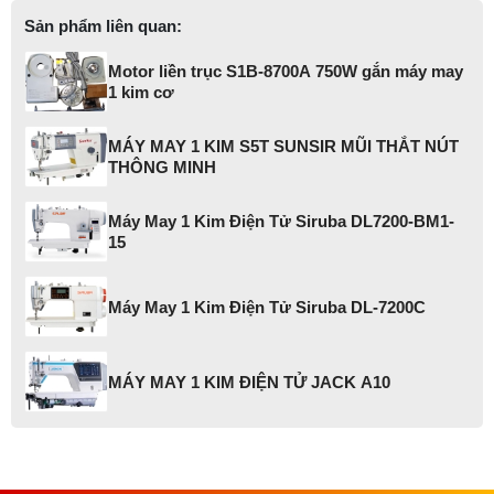
Sản phẩm liên quan:
Motor liền trục S1B-8700A 750W gắn máy may
1 kim cơ
MÁY MAY 1 KIM S5T SUNSIR MŨI THẮT NÚT
THÔNG MINH
Máy May 1 Kim Điện Tử Siruba DL7200-BM1-
15
Máy May 1 Kim Điện Tử Siruba DL-7200C
MÁY MAY 1 KIM ĐIỆN TỬ JACK A10