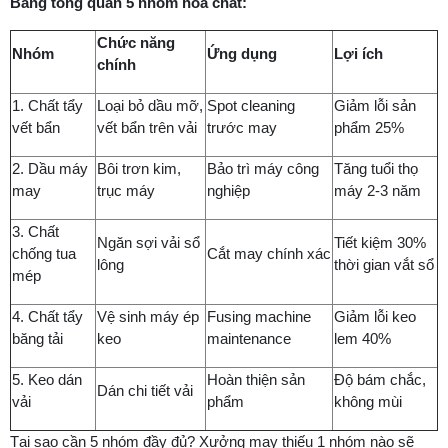
Bảng tổng quan 5 nhóm hóa chất:
Chức năng
Nhóm
Ứng dụng
Lợi ích
chính
1. Chất tẩy
Loại bỏ dầu mỡ,
Spot cleaning
Giảm lỗi sản
vết bẩn
vết bẩn trên vải
trước may
phẩm 25%
2. Dầu máy
Bôi trơn kim,
Bảo trì máy công
Tăng tuổi thọ
may
trục máy
nghiệp
máy 2-3 năm
3. Chất
Ngăn sợi vải sổ
Tiết kiệm 30%
chống tua
Cắt may chính xác
lông
thời gian vắt sổ
mép
4. Chất tẩy
Vệ sinh máy ép
Fusing machine
Giảm lỗi keo
băng tải
keo
maintenance
lem 40%
5. Keo dán
Hoàn thiện sản
Độ bám chắc,
Dán chi tiết vải
vải
phẩm
không mùi
Tại sao cần 5 nhóm đầy đủ? Xưởng may thiếu 1 nhóm nào sẽ