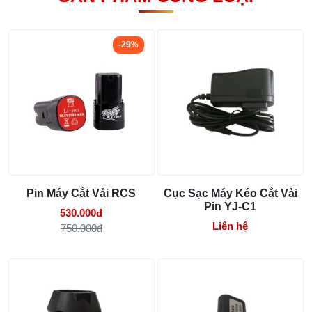
Tổng hợp 6 loại kéo cắt vải ngành may
đáng mua
-29%
25/07/2026 09:30 AM
Đồng tiền máy may là gì? Hướng dẫn chỉnh
chỉ đúng
21/07/2026 09:08 AM
Máy vắt sổ Siruba Trung và Đài khác nhau
thế nào
17/07/2026 08:20 AM
Pin Máy Cắt Vải RCS
Cục Sạc Máy Kéo Cắt Vải
Pin YJ-C1
530.000đ
Quy trình kiểm vải đầu vào và cách tính
điểm lỗi chuẩn
Liên hệ
750.000đ
05/08/2026 10:52 AM
Cách lắp kim máy vắt sổ đúng chiều tránh
bỏ mũi
03/08/2026 10:22 AM