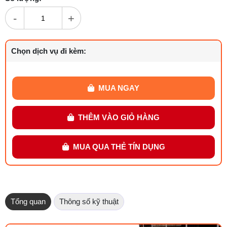
-
+
Chọn dịch vụ đi kèm:
MUA NGAY
THÊM VÀO GIỎ HÀNG
MUA QUA THẺ TÍN DỤNG
Tổng quan
Thông số kỹ thuật