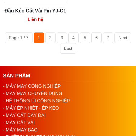
Đầu Kéo Cắt Vải Pin YJ-C1
Liên hệ
Page 1 / 7
1
2
3
4
5
6
7
Next
Last
SẢN PHẨM
- MÁY MAY CÔNG NGHIỆP
- MÁY MAY CHUYÊN DÙNG
- HỆ THỐNG ỦI CÔNG NGHIỆP
- MÁY ÉP NHIỆT - ÉP KEO
- MÁY CẮT DÂY ĐAI
- MÁY CẮT VẢI
- MÁY MAY BAO