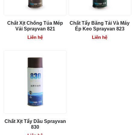
Sprayway 833
Bước 1: Chuẩn bị
Chất Xịt Chống Túa Mép
Chất Tẩy Băng Tải Và Máy
Đảm bảo vật phẩm cần làm sạch đã được tách ra
Vải Sprayvan 821
Ép Keo Sprayvan 823
khỏi các vật phẩm khác để tránh lây nhiễm.
Liên hệ
Liên hệ
Đặt sản phẩm cần làm sạch lên một bề mặt phẳng và
thấm bằng nước sạch trước khi bắt đầu.
Bước 2: Áp dụng chất xịt tẩy dầu Sprayway 833
Sử dụng sản phẩm chất xịt tẩy dầu Sprayway 833
trực tiếp lên vùng bị vết dầu hoặc vết ố. Hãy chắc
chắn rằng bạn đã đậy chặt nắp của sản phẩm sau khi
sử dụng để tránh rò rỉ.
Sử dụng một bàn chải mềm hoặc khăn mềm để xoa
nhẹ và đánh mạnh lên vùng bị vết dầu. Đối với vật
phẩm như quần áo, bạn có thể áp dụng sản phẩm lên
cả hai mặt nếu cần thiết.
Chất Xịt Tẩy Dầu Sprayvan
Bước 3: Thực hiện giặt hoặc làm sạch
830