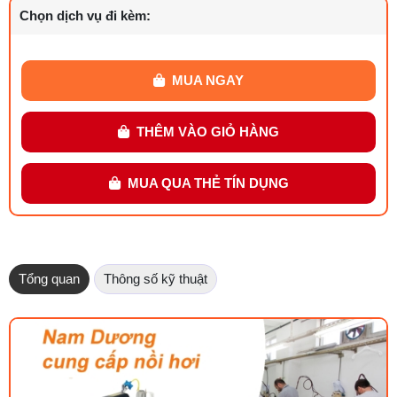
Chọn dịch vụ đi kèm:
MUA NGAY
THÊM VÀO GIỎ HÀNG
MUA QUA THẺ TÍN DỤNG
Tổng quan
Thông số kỹ thuật