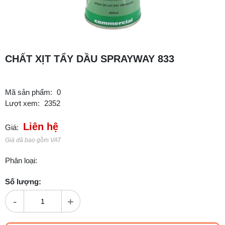
CHẤT XỊT TẨY DẦU SPRAYWAY 833
Mã sản phẩm:
0
Lượt xem:
2352
Liên hệ
Giá:
Giá đã bao gồm VAT
Phân loại:
Số lượng:
-
+