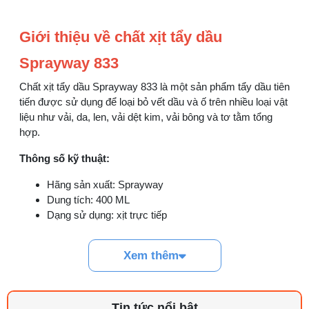
Đồng tiền máy may là gì? Hướng dẫn chỉnh
chỉ đúng
Giới thiệu về chất xịt tẩy dầu
21/07/2026 09:08 AM
Sprayway 833
Máy vắt sổ Siruba Trung và Đài khác nhau
Chất xịt tẩy dầu Sprayway 833 là một sản phẩm tẩy dầu tiên
thế nào
tiến được sử dụng để loại bỏ vết dầu và ố trên nhiều loại vật
17/07/2026 08:20 AM
liệu như vải, da, len, vải dệt kim, vải bông và tơ tằm tổng
hợp.
Quy trình kiểm vải đầu vào và cách tính
điểm lỗi chuẩn
Thông số kỹ thuật:
05/08/2026 10:52 AM
Hãng sản xuất: Sprayway
Dung tích: 400 ML
Cách lắp kim máy vắt sổ đúng chiều tránh
Dạng sử dụng: xịt trực tiếp
bỏ mũi
03/08/2026 10:22 AM
Xem thêm
Linh kiện máy cắt vải phổ biến và dấu hiệu
cần thay
29/07/2026 09:14 AM
Tin tức nổi bật