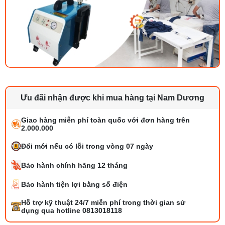
Ưu đãi nhận được khi mua hàng tại Nam Dương
Giao hàng miễn phí toàn quốc với đơn hàng trên
2.000.000
Đổi mới nếu có lỗi trong vòng 07 ngày
Bảo hành chính hãng 12 tháng
Bảo hành tiện lợi bằng số điện
Tổng hợp 6 loại kéo cắt vải ngành may
Hỗ trợ kỹ thuật 24/7 miễn phí trong thời gian sử
đáng mua
dụng qua hotline 0813018118
25/07/2026 09:30 AM