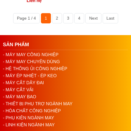
Liên hệ
Sau khi áp dụng sản phẩm, hãy đặt vật phẩm vào
máy giặt hoặc tiến hành làm sạch theo hướng dẫn
của nhà sản xuất.
Page 1 / 4
1
2
3
4
Next
Last
Đối với các sản phẩm không thể giặt máy, như da
hoặc giày dép, bạn có thể sử dụng một khăn mềm
hoặc bàn chải để loại bỏ sản phẩm cùng với vết dầu.
Làm sạch vật phẩm cẩn thận để đảm bảo không còn
SẢN PHẨM
sản phẩm chất xịt tẩy dầu Sprayway 833 hoặc vết
dầu nào còn lại trên bề mặt.
- MÁY MAY CÔNG NGHIỆP
- MÁY MAY CHUYÊN DÙNG
- HỆ THỐNG ỦI CÔNG NGHIỆP
- MÁY ÉP NHIỆT - ÉP KEO
- MÁY CẮT DÂY ĐAI
- MÁY CẮT VẢI
- MÁY MAY BAO
- THIẾT BỊ PHỤ TRỢ NGÀNH MAY
- HÓA CHẤT CÔNG NGHIỆP
- PHỤ KIỆN NGÀNH MAY
- LINH KIỆN NGÀNH MAY