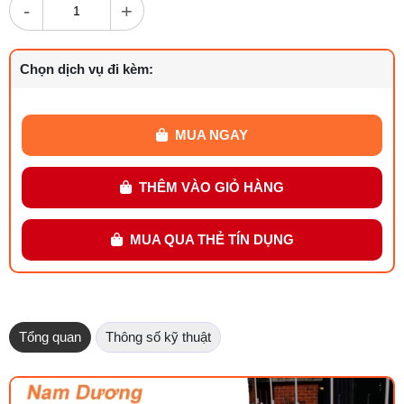
-
+
Chọn dịch vụ đi kèm:
MUA NGAY
THÊM VÀO GIỎ HÀNG
MUA QUA THẺ TÍN DỤNG
Tổng quan
Thông số kỹ thuật