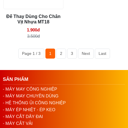
Đế Thay Dùng Cho Chân
Vịt Nhựa MT18
1.900đ
3.500đ
Page 1 / 3
1
2
3
Next
Last
SẢN PHẨM
- MÁY MAY CÔNG NGHIỆP
- MÁY MAY CHUYÊN DÙNG
- HỆ THỐNG ỦI CÔNG NGHIỆP
- MÁY ÉP NHIỆT - ÉP KEO
- MÁY CẮT DÂY ĐAI
- MÁY CẮT VẢI