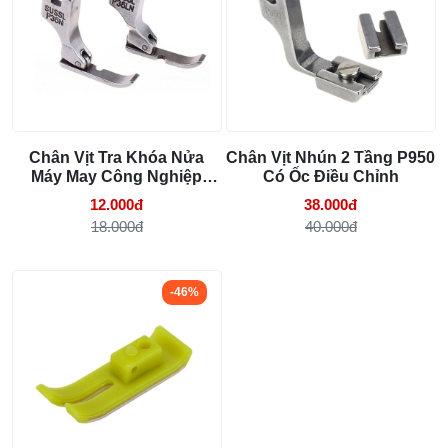
Cách lắp kim máy vắt sổ đúng chiều tránh
bỏ mũi
03/08/2026 10:22 AM
Chân Vịt Tra Khóa Nửa
Chân Vịt Nhún 2 Tầng P950
Máy May Công Nghiệp
Có Ốc Điều Chỉnh
(P36N P36LN)
12.000đ
38.000đ
18.000đ
40.000đ
-46%