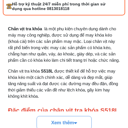
Hỗ trợ kỹ thuật 24/7 miễn phí trong thời gian sử
Bộ phụ trợ kéo vải máy may là gì? Công
dụng qua hotline 0813018118
dụng và cách lắp
27/07/2026 08:20 AM
Chân vịt tra khóa
là một phụ kiện chuyên dụng dành cho
Tổng hợp 6 loại kéo cắt vải ngành may
máy may công nghiệp, được sử dụng để may khóa kéo
đáng mua
(khoá cài) trên các sản phẩm may mặc. Loại chân vịt này
25/07/2026 09:30 AM
rất phổ biến trong việc may các sản phẩm có khóa kéo,
chẳng hạn như quần, váy, áo khoác, giày dép, và các sản
Đồng tiền máy may là gì? Hướng dẫn chỉnh
phẩm cần có khóa kéo làm chi tiết trang trí hoặc chức năng.
chỉ đúng
21/07/2026 09:08 AM
Chân vịt tra khóa
S518L
được thiết kế để hỗ trợ việc may
khóa kéo một cách chính xác, dễ dàng và đẹp mắt, giúp
tăng năng suất và đạt được các đường may đều đặn, đồng
Cách vệ sinh máy cắt nhiệt dây đai an toàn,
dễ làm
thời giảm thiểu các vấn đề như lệch khóa, gãy kim hay
08/08/2026 08:58 AM
không khít khóa.
Đặc điểm của chân vịt tra khóa S518L
Quy trình kiểm vải đầu vào và cách tính
điểm lỗi chuẩn
Dành cho máy may công nghiệp
:
05/08/2026 10:52 AM
Xem thêm