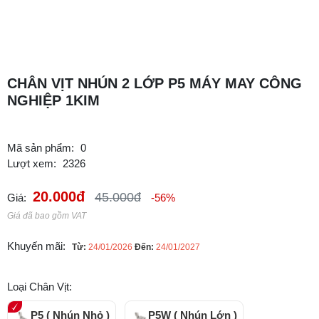
CHÂN VỊT NHÚN 2 LỚP P5 MÁY MAY CÔNG
NGHIỆP 1KIM
Mã sản phẩm:
0
Lượt xem:
2326
20.000đ
45.000đ
Giá:
-56%
Giá đã bao gồm VAT
Khuyến mãi:
Từ:
24/01/2026
Đến:
24/01/2027
Loại Chân Vịt:
P5 ( Nhún Nhỏ )
P5W ( Nhún Lớn )