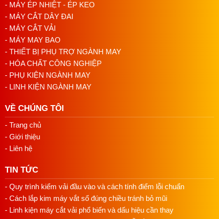
- MÁY ÉP NHIỆT - ÉP KEO
- MÁY CẮT DÂY ĐAI
- MÁY CẮT VẢI
- MÁY MAY BAO
- THIẾT BỊ PHỤ TRỢ NGÀNH MAY
- HÓA CHẤT CÔNG NGHIỆP
- PHỤ KIỆN NGÀNH MAY
- LINH KIỆN NGÀNH MAY
VỀ CHÚNG TÔI
- Trang chủ
- Giới thiệu
- Liên hệ
TIN TỨC
- Quy trình kiểm vải đầu vào và cách tính điểm lỗi chuẩn
- Cách lắp kim máy vắt sổ đúng chiều tránh bỏ mũi
- Linh kiện máy cắt vải phổ biến và dấu hiệu cần thay