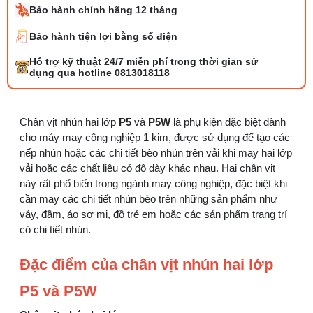
Bảo hành chính hãng 12 tháng
Bảo hành tiện lợi bằng số điện
Tổng hợp 6 loại kéo cắt vải ngành may
Hỗ trợ kỹ thuật 24/7 miễn phí trong thời gian sử
đáng mua
dụng qua hotline 0813018118
25/07/2026 09:30 AM
Đồng tiền máy may là gì? Hướng dẫn chỉnh
Chân vịt nhún hai lớp
P5
và
P5W
là phụ kiện đặc biệt dành
chỉ đúng
cho máy may công nghiệp 1 kim, được sử dụng để tạo các
21/07/2026 09:08 AM
nếp nhún hoặc các chi tiết bèo nhún trên vải khi may hai lớp
vải hoặc các chất liệu có độ dày khác nhau. Hai chân vịt
này rất phổ biến trong ngành may công nghiệp, đặc biệt khi
Máy vắt sổ Siruba Trung và Đài khác nhau
thế nào
cần may các chi tiết nhún bèo trên những sản phẩm như
17/07/2026 08:20 AM
váy, đầm, áo sơ mi, đồ trẻ em hoặc các sản phẩm trang trí
có chi tiết nhún.
Quy trình kiểm vải đầu vào và cách tính
điểm lỗi chuẩn
Đặc điểm của chân vịt nhún hai lớp
05/08/2026 10:52 AM
P5 và P5W
Cách lắp kim máy vắt sổ đúng chiều tránh