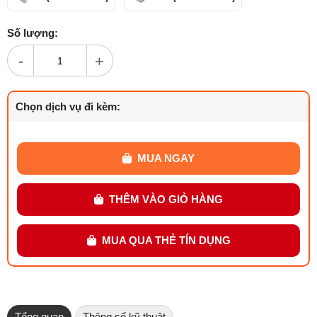
Số lượng:
-
+
Chọn dịch vụ đi kèm:
MUA NGAY
THÊM VÀO GIỎ HÀNG
MUA QUA THẺ TÍN DỤNG
Tổng quan
Thông số kỹ thuật