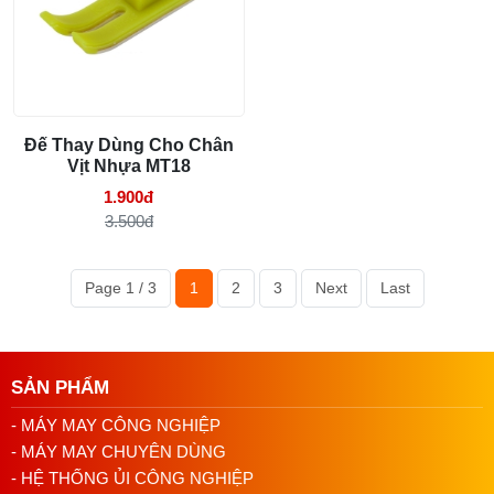
Đế Thay Dùng Cho Chân
Vịt Nhựa MT18
1.900đ
3.500đ
Page 1 / 3
1
2
3
Next
Last
SẢN PHẨM
- MÁY MAY CÔNG NGHIỆP
- MÁY MAY CHUYÊN DÙNG
- HỆ THỐNG ỦI CÔNG NGHIỆP