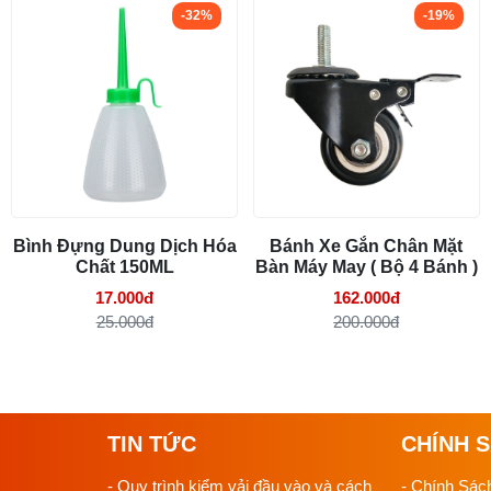
-32%
-19%
Bình Đựng Dung Dịch Hóa
Bánh Xe Gắn Chân Mặt
Chất 150ML
Bàn Máy May ( Bộ 4 Bánh )
17.000đ
162.000đ
25.000đ
200.000đ
TIN TỨC
CHÍNH 
- Quy trình kiểm vải đầu vào và cách
- Chính Sác