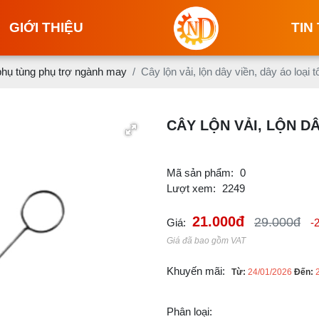
GIỚI THIỆU
TIN
phụ tùng phụ trợ ngành may
Cây lộn vải, lộn dây viền, dây áo loại t
CÂY LỘN VẢI, LỘN DÂ
Mã sản phẩm:
0
Lượt xem:
2249
21.000đ
29.000đ
Giá:
-
Giá đã bao gồm VAT
Khuyến mãi:
Từ:
24/01/2026
Đến:
Phân loại: