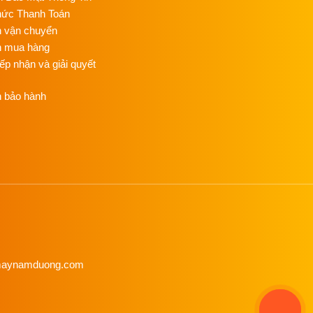
C
hức Thanh Toán
C
h vận chuyển
NG
n mua hàng
T
iếp nhận và giải quyết
C
NG
h bảo hành
ỦI
G
NỒ
HƠ
Đ
C
NG
HƠ
C
enmaynamduong.com
NG
M
ÉP