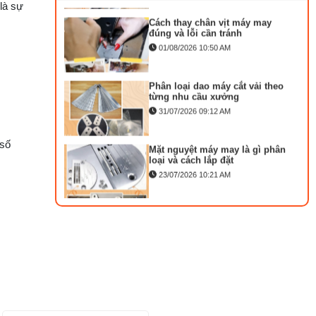
 là sự
Cách thay chân vịt máy may
MA
đúng và lỗi cần tránh
KI
01/08/2026 10:50 AM
T
DÀ
Phân loại dao máy cắt vải theo
M
từng nhu cầu xưởng
M
31/07/2026 09:12 AM
C
D
Mặt nguyệt máy may là gì phân
 số
loại và cách lắp đặt
KA
MÁ
23/07/2026 10:21 AM
)
Bộ phụ trợ kéo vải máy may là
M
 chính
gì? Công dụng và cách lắp
LẬ
27/07/2026 08:20 AM
TR
VẮ
Tổng hợp 6 loại kéo cắt vải
C
ngành may đáng mua
NG
25/07/2026 09:30 AM