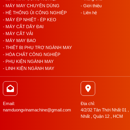
- MÁY MAY CHUYÊN DÙNG
- Giới thiệu
- HỆ THỐNG ỦI CÔNG NGHIỆP
- Liên hệ
- MÁY ÉP NHIỆT - ÉP KEO
- MÁY CẮT DÂY ĐAI
- MÁY CẮT VẢI
- MÁY MAY BAO
- THIẾT BỊ PHỤ TRỢ NGÀNH MAY
- HÓA CHẤT CÔNG NGHIỆP
- PHỤ KIỆN NGÀNH MAY
- LINH KIỆN NGÀNH MAY
Email:
Địa chỉ:
namduongvinamachine@gmail.com
4/2/32 Tân Thới Nhất 01 ,
Nhất , Quận 12 , HCM