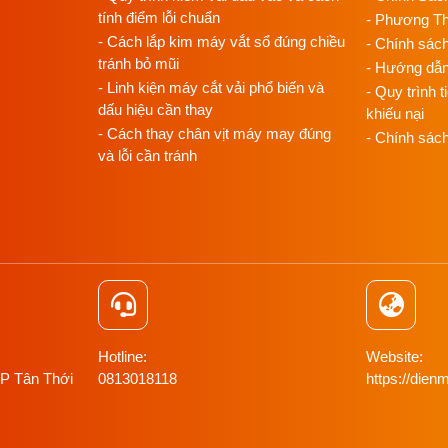
tính điểm lỗi chuẩn
- Phương T
- Cách lắp kim máy vắt sổ đúng chiều
- Chính sác
tránh bỏ mũi
- Hướng dẫ
- Linh kiện máy cắt vải phổ biến và
- Quy trình t
dấu hiệu cần thay
khiếu nại
- Cách thay chân vịt máy may đúng
- Chính sác
và lỗi cần tránh
Hotline:
Website:
 P Tân Thới
0813018118
https://di