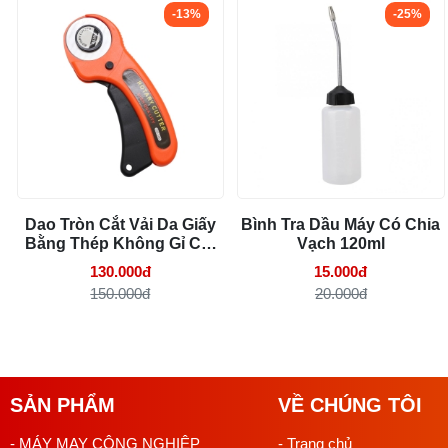
-13%
-25%
Dao Tròn Cắt Vải Da Giấy
Bình Tra Dầu Máy Có Chia
Bằng Thép Không Gỉ Cắt
Vạch 120ml
Dược Trên Tất Cả Các Bề
130.000đ
15.000đ
Mặt 45mm
150.000đ
20.000đ
SẢN PHẨM
VỀ CHÚNG TÔI
- MÁY MAY CÔNG NGHIỆP
- Trang chủ