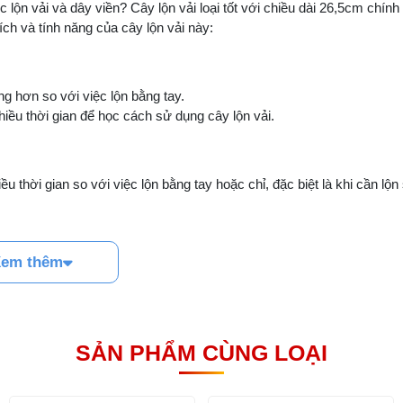
 lộn vải và dây viền? Cây lộn vải loại tốt với chiều dài 26,5cm chính
ch và tính năng của cây lộn vải này:
ng hơn so với việc lộn bằng tay.
iều thời gian để học cách sử dụng cây lộn vải.
ều thời gian so với việc lộn bằng tay hoặc chỉ, đặc biệt là khi cần lộn
em thêm
, đảm bảo độ bền và độ cứng cần thiết để lộn vải một cách hiệu quả và
SẢN PHẨM CÙNG LOẠI