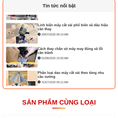
Tốc độ may tối đa: 5.000mũi/ phút
bỏ mũi
Tin tức nổi bật
Tốc độ cắt chỉ tối đa: 300vòng / phút
03/08/2026 10:22 AM
Chiều dài mũi may tối đa: 4mm
Hành trình trụ kim: 30,7 mm
Linh kiện máy cắt vải phổ biến và dấu hiệu
Nhấc chân vịt: bằng tay: 5.5mm / bằng đầu gối:
cần thay
13mm
29/07/2026 09:14 AM
Loại kim: db × 1 (# 14) # 9 ~ # 18/134 (nm90)
Nguồn điện: 1p 200v ~ 240v
Cách thay chân vịt máy may đúng và lỗi
Công suất mô tơ: 400w
cần tránh
Công suất tiêu thụ: 250va
01/08/2026 10:50 AM
Phân loại dao máy cắt vải theo từng nhu
cầu xưởng
31/07/2026 09:12 AM
Mặt nguyệt máy may là gì phân loại và cách
lắp đặt
SẢN PHẨM CÙNG LOẠI
23/07/2026 10:21 AM
Bộ phụ trợ kéo vải máy may là gì? Công