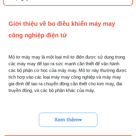
dụng và cách lắp
27/07/2026 08:20 AM
Giới thiệu về bo điều khiển máy may
Tổng hợp 6 loại kéo cắt vải ngành may
đáng mua
công nghiệp điện tử
25/07/2026 09:30 AM
Đồng tiền máy may là gì? Hướng dẫn chỉnh
chỉ đúng
Mô tơ máy may là một loại mô tơ điện được sử dụng trong
21/07/2026 09:08 AM
các máy may để tạo ra sức mạnh cần thiết để vận hành
các bộ phận cơ học của máy may. Mô tơ này thường được
tích hợp vào các loại máy may công nghiệp và máy may
Cách vệ sinh máy cắt nhiệt dây đai an toàn,
gia đình để tạo ra chuyển động cần thiết cho kim may, đai
dễ làm
truyền động, và các bộ phận khác của máy.
08/08/2026 08:58 AM
Quy trình kiểm vải đầu vào và cách tính
điểm lỗi chuẩn
Thông Số Kỹ Thuật :
05/08/2026 10:52 AM
Xem thêm
Cách lắp kim máy vắt sổ đúng chiều tránh