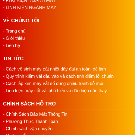
- PHỤ KIỆN NGÀNH MAY
Xác Định Vị Trí
: Xác định vị trí lắp đặt cho mô tơ mới
- LINH KIỆN NGÀNH MAY
trên máy may, thường là gần các bộ phận khác mà
mô tơ sẽ làm việc cùng.
VỀ CHÚNG TÔI
Lắp đặt bo mạch
: Đặt hộp bo vào vị trí và sử dụng
- Trang chủ
các bu lông hoặc vít để cố định mô tơ vào máy may.
- Giới thiệu
Đảm bảo mô tơ được lắp đặt một cách chắc chắn và
- Liên hệ
an toàn.
TIN TỨC
Kết Nối Dây Điện
: Kết nối dây điện từ mô tơ đến
nguồn điện của máy may. Đảm bảo kết nối chính xác
- Cách vệ sinh máy cắt nhiệt dây đai an toàn, dễ làm
và chặt chẽ để tránh sự cố điện.
- Quy trình kiểm vải đầu vào và cách tính điểm lỗi chuẩn
- Cách lắp kim máy vắt sổ đúng chiều tránh bỏ mũi
Bước 4: Kiểm Tra và Kiểm Soát
- Linh kiện máy cắt vải phổ biến và dấu hiệu cần thay
Kiểm Tra Mô Tơ
: Kiểm tra kỹ lưỡng mô tơ sau khi
lắp đặt xong để đảm bảo không có lỗi kỹ thuật.
CHÍNH SÁCH HỖ TRỢ
Kiểm Tra Chức Năng
: Kích hoạt máy may và kiểm
- Chính Sách Bảo Mật Thông Tin
tra chức năng của mô tơ, bao gồm kiểm tra tốc độ,
- Phương Thức Thanh Toán
lực xoắn và các tính năng điều chỉnh khác.
- Chính sách vận chuyển