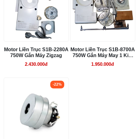
tiên tiến giúp mô tơ hoạt động mà không gây ra tiếng ồn hay
tiếng kêu lớn, tạo ra một môi trường làm việc yên tĩnh và
Cách lắp kim máy vắt sổ đúng chiều tránh
thoải mái.
bỏ mũi
03/08/2026 10:22 AM
-
Ứng Dụng Đa Dạng Trong Công Nghiệp Máy May
: Sản
phẩm này không chỉ giúp tăng hiệu suất và tiết kiệm năng
lượng cho máy may công nghiệp, mà còn có thể được áp
dụng trong nhiều ngành công nghiệp khác nhau.
Motor Liền Trục S1B-2280A
Motor Liền Trục S1B-8700A
750W Gắn Máy Zigzag
750W Gắn Máy May 1 Kim
Cơ
2.430.000đ
1.950.000đ
-22%