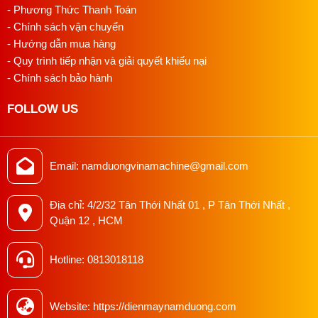
- Phương Thức Thanh Toán
Bước 5: Hoàn Tất và Vận Hành
- Chính sách vận chuyển
- Hướng dẫn mua hàng
Hoàn Tất Lắp Ráp
: Sau khi kiểm tra xong, lắp đặt lại
- Quy trình tiếp nhận và giải quyết khiếu nại
tất cả các bộ phận bảo vệ và bảo dưỡng của máy
- Chính sách bảo hành
may (nếu có).
FOLLOW US
Vận Hành Mô Tơ
: Bắt đầu vận hành máy may và sử
dụng mô tơ theo yêu cầu sản xuất.
Email: namduongvinamachine@gmail.com
Địa chỉ: 4/2/32 Tân Thới Nhất 01 , P Tân Thới Nhất ,
Quận 12 , HCM
Hotline: 0813018118
Website: https://dienmaynamduong.com