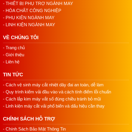
- THIẾT BỊ PHỤ TRỢ NGÀNH MAY
- HÓA CHẤT CÔNG NGHIỆP
Lắp Ráp Mô Tơ
: Đặt mô tơ vào vị trí và sử dụng các
bu lông hoặc vít để cố định mô tơ vào máy may. Đảm
- PHỤ KIỆN NGÀNH MAY
bảo mô tơ được lắp đặt một cách chắc chắn và an
- LINH KIỆN NGÀNH MAY
toàn.
VỀ CHÚNG TÔI
Kết Nối Dây Điện
: Kết nối dây điện từ mô tơ đến
- Trang chủ
nguồn điện của máy may. Đảm bảo kết nối chính xác
và chặt chẽ để tránh sự cố điện.
- Giới thiệu
- Liên hệ
Bước 4: Kiểm Tra và Kiểm Soát
TIN TỨC
Kiểm Tra Mô Tơ
: Kiểm tra kỹ lưỡng mô tơ sau khi
lắp đặt xong để đảm bảo không có lỗi kỹ thuật.
- Cách vệ sinh máy cắt nhiệt dây đai an toàn, dễ làm
- Quy trình kiểm vải đầu vào và cách tính điểm lỗi chuẩn
Kiểm Tra Chức Năng
: Kích hoạt máy may và kiểm
- Cách lắp kim máy vắt sổ đúng chiều tránh bỏ mũi
tra chức năng của mô tơ, bao gồm kiểm tra tốc độ,
- Linh kiện máy cắt vải phổ biến và dấu hiệu cần thay
lực xoắn và các tính năng điều chỉnh khác.
CHÍNH SÁCH HỖ TRỢ
Kiểm Tra An Toàn
: Đảm bảo rằng tất cả các bộ phận
đã được lắp đặt đúng cách và an toàn, không có nguy
- Chính Sách Bảo Mật Thông Tin
cơ gây ra tai nạn hoặc hỏng hóc.