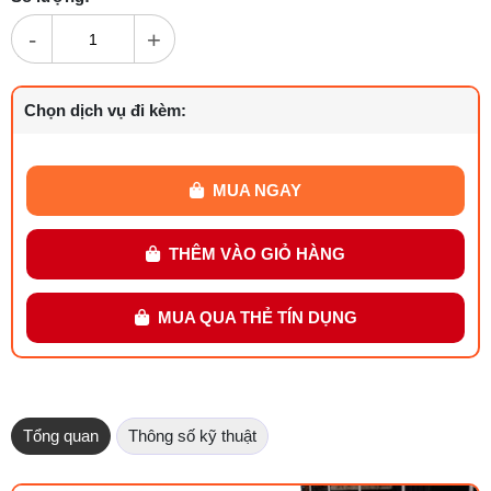
-
+
Chọn dịch vụ đi kèm:
MUA NGAY
THÊM VÀO GIỎ HÀNG
MUA QUA THẺ TÍN DỤNG
Tổng quan
Thông số kỹ thuật