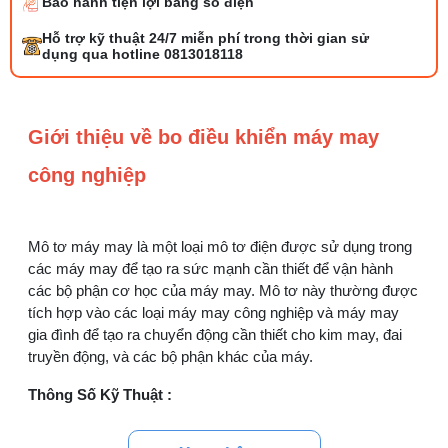
Bảo hành tiện lợi bằng số điện
Bộ phụ trợ kéo vải máy may là gì? Công
Hỗ trợ kỹ thuật 24/7 miễn phí trong thời gian sử
dụng và cách lắp
dụng qua hotline 0813018118
27/07/2026 08:20 AM
Tổng hợp 6 loại kéo cắt vải ngành may
Giới thiệu về bo điều khiển máy may
đáng mua
25/07/2026 09:30 AM
công nghiệp
Đồng tiền máy may là gì? Hướng dẫn chỉnh
chỉ đúng
Mô tơ máy may là một loại mô tơ điện được sử dụng trong
21/07/2026 09:08 AM
các máy may để tạo ra sức mạnh cần thiết để vận hành
các bộ phận cơ học của máy may. Mô tơ này thường được
Cách vệ sinh máy cắt nhiệt dây đai an toàn,
tích hợp vào các loại máy may công nghiệp và máy may
dễ làm
gia đình để tạo ra chuyển động cần thiết cho kim may, đai
08/08/2026 08:58 AM
truyền động, và các bộ phận khác của máy.
Quy trình kiểm vải đầu vào và cách tính
Thông Số Kỹ Thuật :
điểm lỗi chuẩn
05/08/2026 10:52 AM
Trọng Lượng
: Chỉ 4 kg, tiết kiệm không gian và dễ