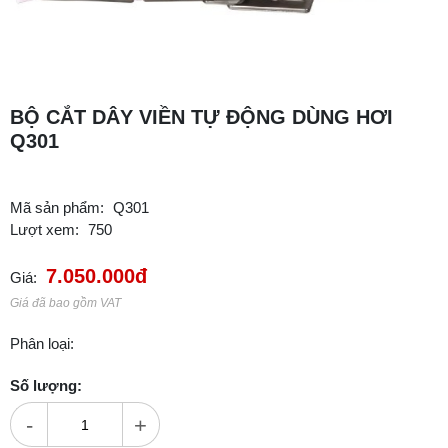
BỘ CẮT DÂY VIỀN TỰ ĐỘNG DÙNG HƠI
Q301
Mã sản phẩm:
Q301
Lượt xem:
750
7.050.000đ
Giá:
Giá đã bao gồm VAT
Phân loại:
Số lượng:
-
+