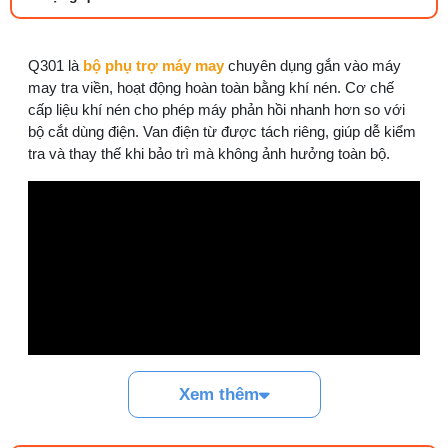
27/07/2026 08:20 AM
Tổng hợp 6 loại kéo cắt vải ngành may
Q301 là
bộ phụ trợ máy may
chuyên dụng gắn vào máy
đáng mua
may tra viền, hoạt động hoàn toàn bằng khí nén. Cơ chế
25/07/2026 09:30 AM
cấp liệu khí nén cho phép máy phản hồi nhanh hơn so với
bộ cắt dùng điện. Van điện từ được tách riêng, giúp dễ kiểm
tra và thay thế khi bảo trì mà không ảnh hưởng toàn bộ.
Đồng tiền máy may là gì? Hướng dẫn chỉnh
chỉ đúng
21/07/2026 09:08 AM
Cách vệ sinh máy cắt nhiệt dây đai an toàn,
dễ làm
08/08/2026 08:58 AM
Quy trình kiểm vải đầu vào và cách tính
điểm lỗi chuẩn
05/08/2026 10:52 AM
Xem thêm
Cách lắp kim máy vắt sổ đúng chiều tránh
bỏ mũi