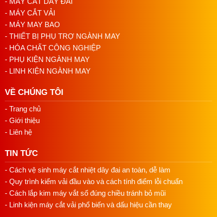
- MÁY CẮT DÂY ĐAI
Cơ chế cắt
Dao nhiệt (hot knife) + cấp liệu khí nén đồng 
- MÁY CẮT VẢI
Cấu hình
Off-the-Arm — gắn trực tiếp vào máy may
- MÁY MAY BAO
- THIẾT BỊ PHỤ TRỢ NGÀNH MAY
Kiểu mũi may
Khóa Stitch (Lockstitch)
- HÓA CHẤT CÔNG NGHIỆP
- PHỤ KIỆN NGÀNH MAY
Kim
Kim đơn
- LINH KIỆN NGÀNH MAY
Cơ chế cấp vải
Tự động
VỀ CHÚNG TÔI
Van điện từ
Có (solenoid valve độc lập)
- Trang chủ
- Giới thiệu
Lưu ý:
Áp suất khí đầu vào phải ổn định và đủ khô. Nếu
nguồn khí dao động, lực cắt sẽ không đều — ảnh hưởng
- Liên hệ
trực tiếp đến chất lượng mép cắt.
TIN TỨC
- Cách vệ sinh máy cắt nhiệt dây đai an toàn, dễ làm
- Quy trình kiểm vải đầu vào và cách tính điểm lỗi chuẩn
Ưu điểm của bộ cắt dây Q301
- Cách lắp kim máy vắt sổ đúng chiều tránh bỏ mũi
Q301 phù hợp với xưởng chạy chuyền sản lượng lớn —
- Linh kiện máy cắt vải phổ biến và dấu hiệu cần thay
nhưng không phải xưởng nào cũng khai thác hết được thiết