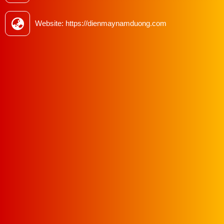
Tham khảo:
Bộ phụ trợ cắt dây TK300 tự động cho máy
may
Website: https://dienmaynamduong.com
Mua bộ cắt dây viền Q301 chính hãng
tại Nam Dương
Nếu anh/chị đang tìm mua bộ cắt dây viền tự động khí nén
Q301 và chưa biết mua ở đâu uy tín,
Điện máy Nam
Dương
phân phối hàng chính hãng Jianglong, có hóa đơn
VAT, hỗ trợ kỹ thuật sau bán. Liên hệ để được tư vấn đúng
nhu cầu xưởng và nhận báo giá chi tiết.
Liên hệ ngay để được tư vấn và báo giá tốt nhất:
Hotline/Zalo: 0813018118
Email: namduongvinamachine@gmail.com
Địa chỉ: 4/2/32 Tân Thới Nhất 01, P. Tân Thới Nhất,
Quận 12, HCM