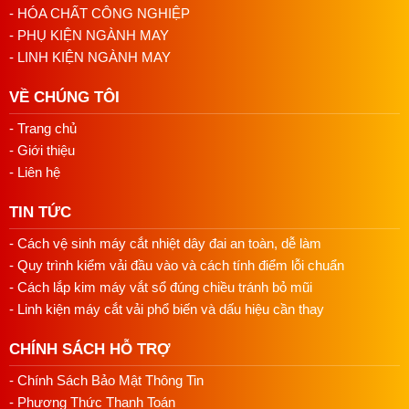
bị này. Dưới đây là đánh giá thực tế để anh/chị cân nhắc
- HÓA CHẤT CÔNG NGHIỆP
trước khi quyết định.
- PHỤ KIỆN NGÀNH MAY
- LINH KIỆN NGÀNH MAY
Điểm mạnh bộ cắt dây viền Q31
VỀ CHÚNG TÔI
Lực cắt mạnh, ổn định với dây dày — khí nén duy trì
áp lực đều trong suốt ca làm việc, không bị yếu dần
- Trang chủ
như bộ dùng điện khi chạy liên tục
- Giới thiệu
Tốc độ phản hồi nhanh — van điện từ đóng/mở trong
- Liên hệ
tích tắc, không bị trễ nhịp khi chạy chuỗi sản phẩm
liên tục
TIN TỨC
Mép cắt gọn, kín ngay tại chỗ — dao nhiệt hàn mép
đồng thời với nhát cắt, không cần thêm bước xử lý
- Cách vệ sinh máy cắt nhiệt dây đai an toàn, dễ làm
thủ công sau đó
- Quy trình kiểm vải đầu vào và cách tính điểm lỗi chuẩn
Bảo trì từng bộ phận độc lập — van điện từ (solenoid
- Cách lắp kim máy vắt sổ đúng chiều tránh bỏ mũi
valve) tách riêng, thay thế mà không cần tháo toàn bộ
- Linh kiện máy cắt vải phổ biến và dấu hiệu cần thay
thiết bị
Kích thước gọn — 34×34×18cm, lắp vừa vào hầu hết
CHÍNH SÁCH HỖ TRỢ
máy may tra viền công nghiệp mà không chiếm thêm
- Chính Sách Bảo Mật Thông Tin
diện tích xưởng
- Phương Thức Thanh Toán