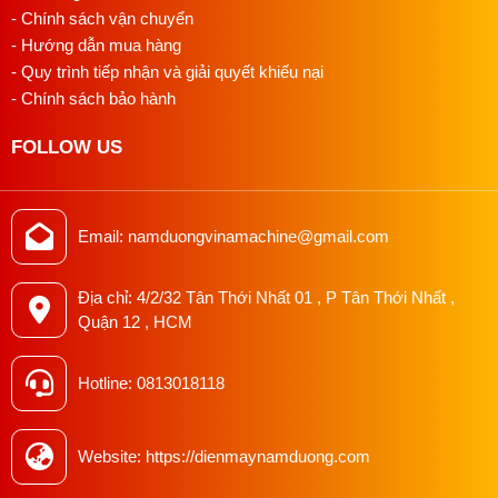
Tham khảo:
Bộ phụ trợ cắt dây TK300 tự động cho máy
- Chính sách vận chuyển
may
- Hướng dẫn mua hàng
- Quy trình tiếp nhận và giải quyết khiếu nại
- Chính sách bảo hành
Mua bộ cắt dây viền Q301 chính hãng
FOLLOW US
tại Nam Dương
Nếu anh/chị đang tìm mua bộ cắt dây viền tự động khí nén
Q301 và chưa biết mua ở đâu uy tín,
Điện máy Nam
Email: namduongvinamachine@gmail.com
Dương
phân phối hàng chính hãng Jianglong, có hóa đơn
VAT, hỗ trợ kỹ thuật sau bán. Liên hệ để được tư vấn đúng
Địa chỉ: 4/2/32 Tân Thới Nhất 01 , P Tân Thới Nhất ,
nhu cầu xưởng và nhận báo giá chi tiết.
Quận 12 , HCM
Liên hệ ngay để được tư vấn và báo giá tốt nhất:
Hotline: 0813018118
Hotline/Zalo: 0813018118
Email: namduongvinamachine@gmail.com
Địa chỉ: 4/2/32 Tân Thới Nhất 01, P. Tân Thới Nhất,
Website: https://dienmaynamduong.com
Quận 12, HCM