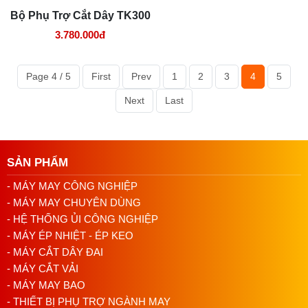
Cơ chế cắt
Dao nhiệt (hot knife) + cấp liệu khí nén đồng 
Bộ Phụ Trợ Cắt Dây TK300
Cấu hình
Off-the-Arm — gắn trực tiếp vào máy may
3.780.000đ
Kiểu mũi may
Khóa Stitch (Lockstitch)
Page 4 / 5
First
Prev
1
2
3
4
5
Kim
Kim đơn
Next
Last
Cơ chế cấp vải
Tự động
Van điện từ
Có (solenoid valve độc lập)
SẢN PHẨM
Lưu ý:
Áp suất khí đầu vào phải ổn định và đủ khô. Nếu
- MÁY MAY CÔNG NGHIỆP
nguồn khí dao động, lực cắt sẽ không đều — ảnh hưởng
trực tiếp đến chất lượng mép cắt.
- MÁY MAY CHUYÊN DÙNG
- HỆ THỐNG ỦI CÔNG NGHIỆP
- MÁY ÉP NHIỆT - ÉP KEO
- MÁY CẮT DÂY ĐAI
Ưu điểm của bộ cắt dây Q301
- MÁY CẮT VẢI
- MÁY MAY BAO
Q301 phù hợp với xưởng chạy chuyền sản lượng lớn —
nhưng không phải xưởng nào cũng khai thác hết được thiết
- THIẾT BỊ PHỤ TRỢ NGÀNH MAY