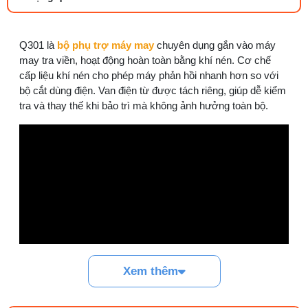
27/07/2026 08:20 AM
Tổng hợp 6 loại kéo cắt vải ngành may
Q301 là
bộ phụ trợ máy may
chuyên dụng gắn vào máy
đáng mua
may tra viền, hoạt động hoàn toàn bằng khí nén. Cơ chế
25/07/2026 09:30 AM
cấp liệu khí nén cho phép máy phản hồi nhanh hơn so với
bộ cắt dùng điện. Van điện từ được tách riêng, giúp dễ kiểm
tra và thay thế khi bảo trì mà không ảnh hưởng toàn bộ.
Đồng tiền máy may là gì? Hướng dẫn chỉnh
chỉ đúng
21/07/2026 09:08 AM
Cách vệ sinh máy cắt nhiệt dây đai an toàn,
dễ làm
08/08/2026 08:58 AM
Quy trình kiểm vải đầu vào và cách tính
điểm lỗi chuẩn
05/08/2026 10:52 AM
Xem thêm
Cách lắp kim máy vắt sổ đúng chiều tránh
bỏ mũi